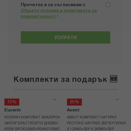
Прочетох и се съгласявам с
Общите условия и политиката за
поверителност
*
ИЗПРАТИ
Комплекти за подарък 🆕
15%
25%
Eucerin
Avent
ЮСЕРИН КОМПЛЕКТ ХИАЛУРОН
АВЕНТ КОМПЛЕКТ НАТУРАЛ
ФИЛЪР ЕЛАСТИСИТИ ДНЕВЕН
РЕСПОНС AIR FREE 2БР БУТИЛКИ
КРЕМ SPF30 50МЛ+РЕФИЛ 50МЛ
Х 125МЛ+2БР Х 260МЛ+2БР