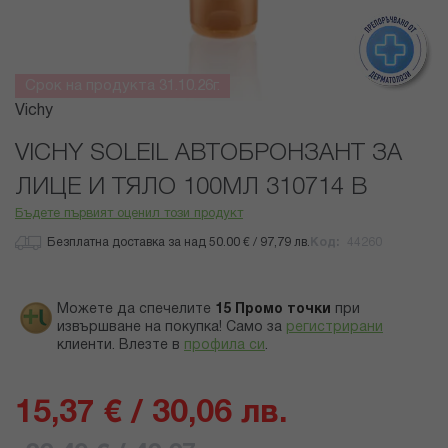
Срок на продукта 31.10.26г.
Преминете
Vichy
към
началото
VICHY SOLEIL АВТОБРОНЗАНТ ЗА
на
ЛИЦЕ И ТЯЛО 100МЛ 310714 B
галерия
със
Бъдете първият оценил този продукт
снимки
Безплатна доставка за над 50.00 € / 97,79 лв.
Код
44260
Можете да спечелите
15
Промо точки
при
извършване на покупка! Само за
регистрирани
клиенти.
Влезте в
профила си
.
15,37 € / 30,06 лв.