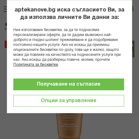
Прескачане
Търсене
Люб
Ко
към
aptekanove.bg иска съгласието Ви, за
съдържанието
Вход
да използва личните Ви данни за:
Начало
Козметика
Дермокозметика
Слънцезащитна дермокозметика
VICHY SOLEIL АВТОБРОНЗАНТ ЗА ЛИЦЕ И ТЯЛО 100МЛ 310714 B
Ние използваме бисквитки, за да ти поднасяме
персонализирани оферти, да ти дадем възможно най-
доброто и гладко шопинг преживяване и да подобряваме
Преминете
25%
постоянно нашите услуги. Ако не искаш да приемеш
към
опционалните бисквитки по-долу, това ще е жалко, защото
може да повлияе на качеството на поднесените услуги при
края
нас. Ако искаш да разбереш повече, молим, прочети
на
Политиката за бисквитки
.
галерията
на
изображенията
Получаване на съгласие
Опции за управление