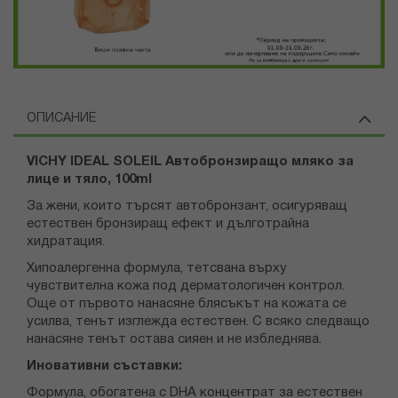
ОПИСАНИЕ
VICHY IDEAL SOLEIL Автобронзиращо мляко за
лице и тяло, 100ml
За жени, които търсят автобронзант, осигуряващ
естествен бронзиращ ефект и дълготрайна
хидратация.
Хипоалергенна формула, тетсвана върху
чувствителна кожа под дерматологичен контрол.
Още от първото нанасяне блясъкът на кожата се
усилва, тенът изглежда естествен. С всяко следващо
нанасяне тенът остава сияен и не избледнява.
Иновативни съставки:
Формула, обогатена с DHA концентрат за естествен