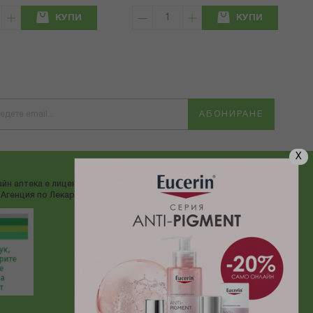
КУПИ
КУПИ
АБОНИРАНЕ
X
йн аптека е лицензирана от
ДОСТАВЯМЕ С:
Агенция по Лекарствата"