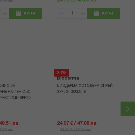
24,99 € / 48.88 лв.
71.90 лв.
КУПИ
КУПИ
30%
Bioderma
ОЛИО ЗА
БИОДЕРМА ФОТОДЕРМ СПРЕЙ
АНЕ НА ТЕН СЪС
SPF50+ 300МЛ В
 ЧАСТИЦИ SPF30
 40.51 лв.
24,07 € / 47.08 лв.
57.87 лв.
34,39 € / 67.26 лв.