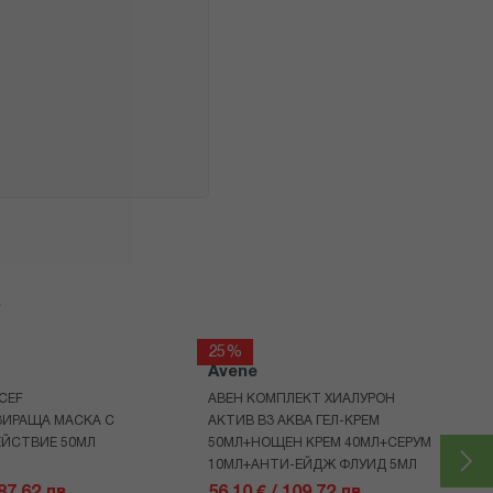
я
25%
Avene
CEF
АВЕН КОМПЛЕКТ ХИАЛУРОН
ЗИРАЩА МАСКА С
АКТИВ B3 АКВА ГЕЛ-КРЕМ
ЕЙСТВИЕ 50МЛ
50МЛ+НОЩЕН КРЕМ 40МЛ+СЕРУМ
10МЛ+АНТИ-ЕЙДЖ ФЛУИД 5МЛ