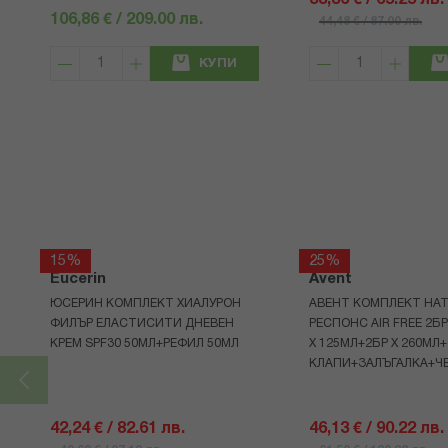
33,36 € / 65.25 лв.
106,86 € / 209.00 лв.
44,48 € / 87.00 лв.
КУПИ
15%
25%
Eucerin
Avent
ЮСЕРИН КОМПЛЕКТ ХИАЛУРОН
АВЕНТ КОМПЛЕКТ НАТ
ФИЛЪР ЕЛАСТИСИТИ ДНЕВЕН
РЕСПОНС AIR FREE 2Б
КРЕМ SPF30 50МЛ+РЕФИЛ 50МЛ
Х 125МЛ+2БР Х 260МЛ
КЛАПИ+ЗАЛЪГАЛКА+Ч
42,24 € / 82.61 лв.
46,13 € / 90.22 лв.