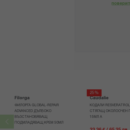
повери
25%
Filorga
Caudalie
ФИЛОРГА GLOBAL-REPAIR
КОДАЛИ RESVERATROL 
ADVANCED ДЪЛБОКО
СТЯГАЩ ОКОЛООЧЕН Г
ВЪЗСТАНОВЯВАЩ
15МЛ А
ПОДМЛАДЯВАЩ КРЕМ 50МЛ