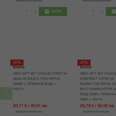
49,69 € / 97.19 лв.
61,50 € / 120.28 лв.
КУПИ
30%
30%
Avene
Avene
АВЕН GIFT SET СЛЪНЦЕ СПРЕЙ ЗА
АВЕН GIFT SET СЛЪНЦ
ДЕЦА ЗА ЛИЦЕ И ТЯЛО SPF50+
КОМПЛЕКТ СПРЕЙ ЗА
200МЛ + ТЕРМАЛНА ВОДА +
ВЪЗРАСТНИ SPF50+ 20
ЧАНТА
МЛ+ТОНИРАН УЛТРА Ф
ЛИЦЕ 50МЛ+ ТЕРМАЛН
50МЛ + ЧАНТА
20,71 € / 40.51 лв.
25,73 € / 50.32 лв.
29,59 € / 57.87 лв.
36,76 € / 71.90 лв.