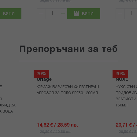
36,55 € / 71.49 лв.
36,76 € / 
КУПИ
КУПИ
Препоръчани за теб
30%
30%
Uriage
NUXE
Е
ЮРИАЖ БАРИЕСЪН ХИДРАТИРАЩ
НУКС СЪН 
АЕРОЗОЛ ЗА ТЯЛО SPF50+ 200МЛ
ПРИДОБИВ
0
ЗЛАТИСТИ
ЛУИД ЗА
150МЛ
А ВОДА
14,62 € / 28.59 лв.
20,71 € /
20,89 € / 40.86 лв.
29,59 € / 