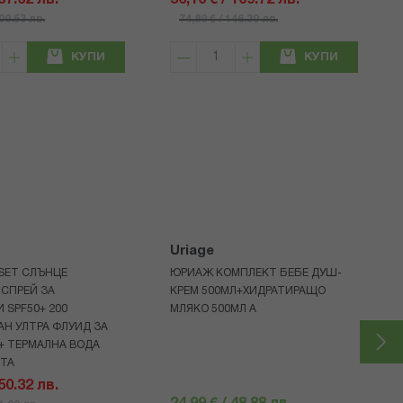
 87.62 лв.
56,10 € / 109.72 лв.
109.53 лв.
74,80 € / 146.30 лв.
КУПИ
КУПИ
Uriage
 SET СЛЪНЦЕ
ЮРИАЖ КОМПЛЕКТ БЕБЕ ДУШ-
СПРЕЙ ЗА
КРЕМ 500МЛ+ХИДРАТИРАЩО
 SPF50+ 200
МЛЯКО 500МЛ A
Н УЛТРА ФЛУИД ЗА
+ ТЕРМАЛНА ВОДА
НТА
 50.32 лв.