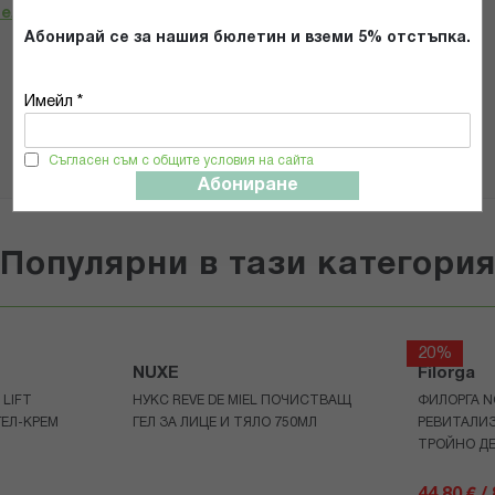
телност
*
Абонирай се за нашия бюлетин и вземи 5% отстъпка.
ИЗПРАТИ
Имейл *
Съгласен съм с общите условия на сайта
Абониране
Популярни в тази категори
20%
NUXE
Filorga
LIFT
НУКС REVE DE MIEL ПОЧИСТВАЩ
ФИЛОРГА N
ЕЛ-КРЕМ
ГЕЛ ЗА ЛИЦЕ И ТЯЛО 750МЛ
РЕВИТАЛИ
ТРОЙНО Д