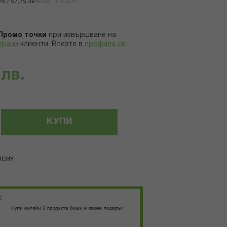
€ / 97,79 лв.
Код
100008
Промо точки
при извършване на
ирани
клиенти.
Влезте в
профила си
.
 лв.
КУПИ
ICHY