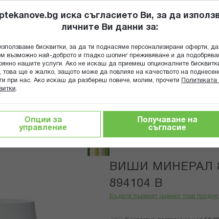
ptekanove.bg иска съгласието Ви, за да използ
личните Ви данни за:
ПОПИТАЙ Ф
използваме бисквитки, за да ти поднасяме персонализирани оферти, да
Търсене
м възможно най-доброто и гладко шопинг преживяване и да подобряв
оянно нашите услуги. Ако не искаш да приемеш опционалните бисквитк
КА
ГРИЖА ЗА МАЙКАТА И ДЕТЕТО
ХРАНИТЕЛНИ ДОБАВКИ
, това ще е жалко, защото може да повлияе на качеството на поднесен
ги при нас. Ако искаш да разбереш повече, молим, прочети
Политиката 
витки
.
тика за лице
ВИШИ МИНЕРАЛ 89 СОРБЕ 50МЛ 894104 В
Опции за
Получаване на
управление
съгласие
Vichy
ВИШИ МИНЕРАЛ 
894104 В
Бъдете първият оценил този продук