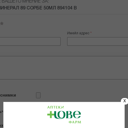
Е ВАШЕТО МНЕНИЕ ЗА:
ИНЕРАЛ 89 СОРБЕ 50МЛ 894104 В
Имейл адрес
 снимки
X
ъчвам продукта
х и се съгласявам с
Общите условия и политиката за