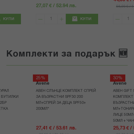
44,80 € /
27,07 € / 52.94 лв.
56,00 € / 
КУПИ
КУПИ
Комплекти за подарък 🆕
25%
30%
Avene
Avene
УРАЛ
АВЕН СЛЪНЦЕ КОМПЛЕКТ СПРЕЙ
АВЕН GIFT
Р БУТИЛКИ
ЗА ВЪЗРАСТНИ SPF30 200
КОМПЛЕКТ 
+2БР
МЛ+СПРЕЙ ЗА ДЕЦА SPF50+
ВЪЗРАСТНИ
ЕТКА
200МЛ*
МЛ+ТОНИРА
ЛИЦЕ 50МЛ
50МЛ + ЧА
27,41 € / 53.61 лв.
25,73 € /