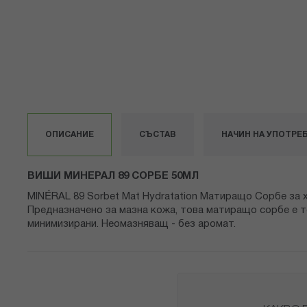
снимки
ОПИСАНИЕ
СЪСТАВ
НАЧИН НА УПОТРЕ
ВИШИ МИНЕРАЛ 89 СОРБЕ 50МЛ
MINÉRAL 89 Sorbet Mat Hydratation Матиращо Сорбе за х
Предназначено за мазна кожа, това матиращо сорбе е то
минимизирани. Неомазняващ - без аромат.