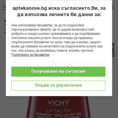
Прескачане
Търсене
Люб
Ко
към
aptekanove.bg иска съгласието Ви, за
съдържанието
Вход
да използва личните Ви данни за:
Начало
Козметика
Дермокозметика
Дермокозметика за лице
Ние използваме бисквитки, за да ти поднасяме
Противостарееща грижа
персонализирани оферти, да ти дадем възможно най-
*VICHY LIFTACTIV B3 НОЩЕН КРЕМ ЗА ЛИЦЕ ПРОТИВ ХИПЕРПИГМЕНТНИ
ПЕТНА 50МЛ 873086 B
доброто и гладко шопинг преживяване и да подобряваме
постоянно нашите услуги. Ако не искаш да приемеш
опционалните бисквитки по-долу, това ще е жалко, защото
Преминете
може да повлияе на качеството на поднесените услуги при
към
нас. Ако искаш да разбереш повече, молим, прочети
Политиката за бисквитки
.
края
на
галерията
Получаване на съгласие
на
изображенията
Опции за управление