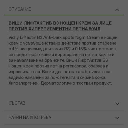
ОПИСАНИЕ
ВИШИ ЛИФТАКТИВ В3 НОЩЕН КРЕМ ЗА ЛИЦЕ
ПРОТИВ ХИПЕРПИГМЕНТНИ ПЕТНА 50МЛ
Vichy Liftactiv B3 Anti-Dark spots Night Cream
е нощен
крем с усъвършенствано действие против стареене
с 4% ниацинамид (витамин В3) и 0,15% чист ретинол,
за предотвратяване и коригиране на петна, както и
за намаляване на бръчките. Виши ЛифтАктив Б3
Нощен крем против петна регенерира, озарява и
изравнява тена. Всеки ден петната и бръчките са
видимо намалени за по-стегната и сияйна кожа.
Хипоалергенен. Дерматологично тестван продукт.
СЪСТАВ
НАЧИН НА УПОТРЕБА