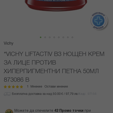
Преминете
Vichy
към
началото
*VICHY LIFTACTIV B3 НОЩЕН КРЕМ
на
ЗА ЛИЦЕ ПРОТИВ
галерия
със
ХИПЕРПИГМЕНТНИ ПЕТНА 50МЛ
снимки
873086 B
1
Мнение
Остави мнение
рейтинг:
100
100
% of
Безплатна доставка за над 50.00 € / 97,79 лв.
Код
97156
Можете да спечелите
42
Промо точки
при