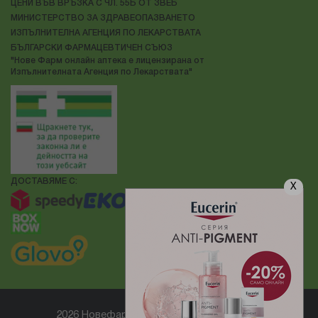
ЦЕНИ ВЪВ ВРЪЗКА С ЧЛ. 55Б ОТ ЗВЕБ
МИНИСТЕРСТВО ЗА ЗДРАВЕОПАЗВАНЕТО
ИЗПЪЛНИТЕЛНА АГЕНЦИЯ ПО ЛЕКАРСТВАТА
БЪЛГАРСКИ ФАРМАЦЕВТИЧЕН СЪЮЗ
"Нове Фарм онлайн аптека е лицензирана от
Изпълнителната Агенция по Лекарствата"
ДОСТАВЯМЕ С:
X
2026 Новефарм ® Всички права запазени