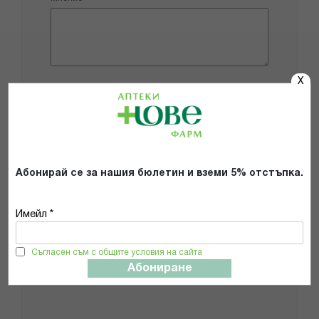
X
Добави снимки
Препоръчвам продукта
Абонирай се за нашия бюлетин и вземи 5% отстъпка.
Прочетох и се съгласявам с
Общите условия и политиката за
поверителност
*
Имейл *
Съгласен съм с общите условия на сайта
ИЗПРАТИ
Абониране