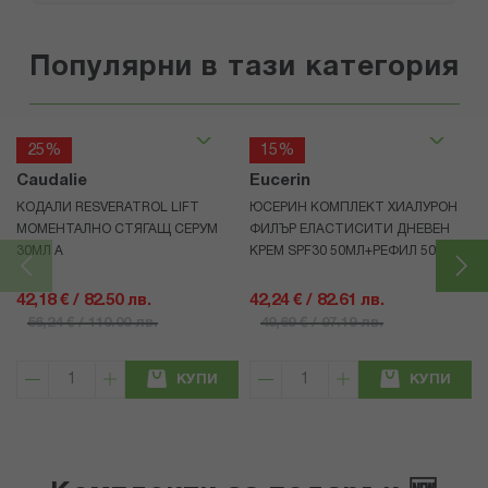
Популярни в тази категория
25%
15%
Caudalie
Eucerin
КОДАЛИ RESVERATROL LIFT
ЮСЕРИН КОМПЛЕКТ ХИАЛУРОН
МОМЕНТАЛНО СТЯГАЩ СЕРУМ
ФИЛЪР ЕЛАСТИСИТИ ДНЕВЕН
30МЛ А
КРЕМ SPF30 50МЛ+РЕФИЛ 50МЛ
42,18 € / 82.50 лв.
42,24 € / 82.61 лв.
56,24 € / 110.00 лв.
49,69 € / 97.19 лв.
КУПИ
КУПИ