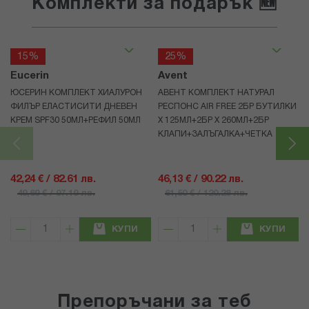
Комплекти за подарък 🆕
15%
25%
Eucerin
Avent
ЮСЕРИН КОМПЛЕКТ ХИАЛУРОН
АВЕНТ КОМПЛЕКТ НАТУРАЛ
ФИЛЪР ЕЛАСТИСИТИ ДНЕВЕН
РЕСПОНС AIR FREE 2БР БУТИЛКИ
КРЕМ SPF30 50МЛ+РЕФИЛ 50МЛ
Х 125МЛ+2БР Х 260МЛ+2БР
КЛАПИ+ЗАЛЪГАЛКА+ЧЕТКА
42,24 € / 82.61 лв.
46,13 € / 90.22 лв.
49,69 € / 97.19 лв.
61,50 € / 120.28 лв.
КУПИ
КУПИ
Препоръчани за теб