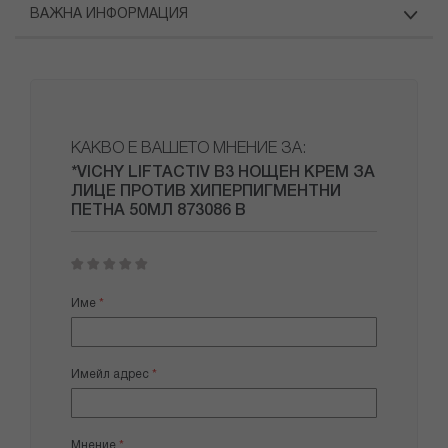
ВАЖНА ИНФОРМАЦИЯ
КАКВО Е ВАШЕТО МНЕНИЕ ЗА:
*VICHY LIFTACTIV B3 НОЩЕН КРЕМ ЗА
ЛИЦЕ ПРОТИВ ХИПЕРПИГМЕНТНИ
ПЕТНА 50МЛ 873086 B
1
2
3
4
5
star
stars
stars
stars
stars
Име
Имейл адрес
Мнение