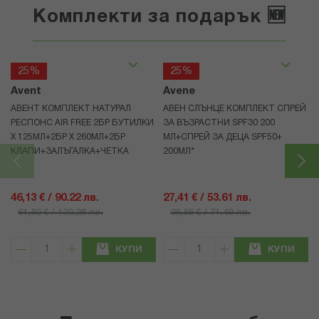
Комплекти за подарък 🆕
25%
25%
Avent
Avene
АВЕНТ КОМПЛЕКТ НАТУРАЛ
АВЕН СЛЪНЦЕ КОМПЛЕКТ СПРЕЙ
РЕСПОНС AIR FREE 2БР БУТИЛКИ
ЗА ВЪЗРАСТНИ SPF30 200
Х 125МЛ+2БР Х 260МЛ+2БР
МЛ+СПРЕЙ ЗА ДЕЦА SPF50+
КЛАПИ+ЗАЛЪГАЛКА+ЧЕТКА
200МЛ*
46,13 € / 90.22 лв.
27,41 € / 53.61 лв.
61,50 € / 120.28 лв.
36,55 € / 71.49 лв.
КУПИ
КУПИ