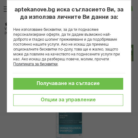
Прескачане
Търсене
Люб
Ко
към
aptekanove.bg иска съгласието Ви, за
съдържанието
Вход
да използва личните Ви данни за:
Начало
Козметика
Козметика за коса
Шампоани
За мазна коса
VICHY DERCOS ШАМПОАН СИЛНО УСПОКОЯВАЩ НОРМАЛНАМАЗНА КОСА
Ние използваме бисквитки, за да ти поднасяме
200МЛ 5128 B
персонализирани оферти, да ти дадем възможно най-
доброто и гладко шопинг преживяване и да подобряваме
постоянно нашите услуги. Ако не искаш да приемеш
Преминете
опционалните бисквитки по-долу, това ще е жалко, защото
към
може да повлияе на качеството на поднесените услуги при
нас. Ако искаш да разбереш повече, молим, прочети
края
Политиката за бисквитки
.
на
галерията
на
Получаване на съгласие
изображенията
Опции за управление