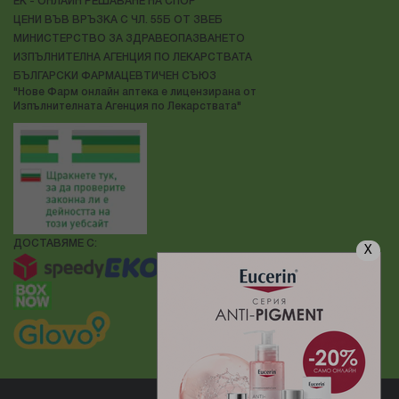
ЕК - ОНЛАЙН РЕШАВАНЕ НА СПОР
ЦЕНИ ВЪВ ВРЪЗКА С ЧЛ. 55Б ОТ ЗВЕБ
МИНИСТЕРСТВО ЗА ЗДРАВЕОПАЗВАНЕТО
ИЗПЪЛНИТЕЛНА АГЕНЦИЯ ПО ЛЕКАРСТВАТА
БЪЛГАРСКИ ФАРМАЦЕВТИЧЕН СЪЮЗ
"Нове Фарм онлайн аптека е лицензирана от
Изпълнителната Агенция по Лекарствата"
ДОСТАВЯМЕ С:
X