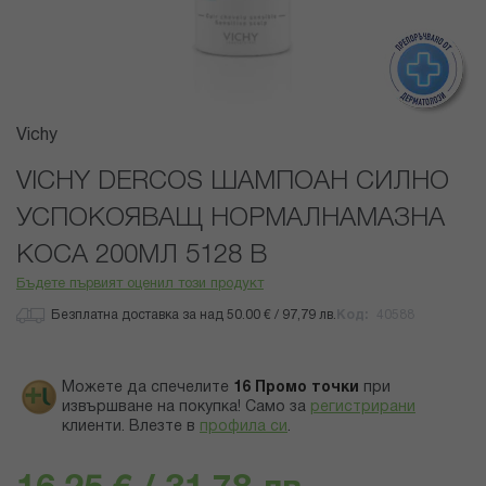
Преминете
Vichy
към
началото
VICHY DERCOS ШАМПОАН СИЛНО
на
УСПОКОЯВАЩ НОРМАЛНАМАЗНА
галерия
със
КОСА 200МЛ 5128 B
снимки
Бъдете първият оценил този продукт
Безплатна доставка за над 50.00 € / 97,79 лв.
Код
40588
Можете да спечелите
16
Промо точки
при
извършване на покупка! Само за
регистрирани
клиенти.
Влезте в
профила си
.