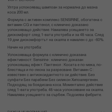
Ултра успокояващ шампоан за нормална до мазна
коса 200 мл.
Формула с активен комплекс SENSIRINE, обогатена с
витамин CG и пантенол, с клинично доказано
успокояващо действие. Намалява усещането за
дискомфорт след 1-вата употреба и за 48 часа. След
19 дни дискомфортът на скалпа е намален с до -60%.
Начин на употреба:
Успокояваща формула с клинично доказана
ефективност: Sensirine : клинично доказан
успокояшащ ефект. Пантенол : Косата е по-мека, по-
блестяща и по-лесна за разресване. Витамин C :
извествен с антиоксидантното си действие. Без
сулфати Без парабени Без силикон Хипоалергенен.
Подходящ за боядисана коса. Моментално действие
след 1-вата употреба. 48 часа успокояване на скалпа.
Намалява усещането за сърбеж. Подсилва фибрите.