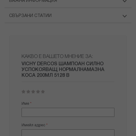
ВАЖНА ИНФОРМАЦИЯ
СВЪРЗАНИ СТАТИИ
КАКВО Е ВАШЕТО МНЕНИЕ ЗА:
VICHY DERCOS ШАМПОАН СИЛНО
УСПОКОЯВАЩ НОРМАЛНАМАЗНА
КОСА 200МЛ 5128 B
1
2
3
4
5
star
stars
stars
stars
stars
Име
Имейл адрес