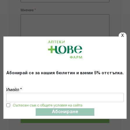
Мнение
X
Добави снимки
Препоръчвам продукта
Абонирай се за нашия бюлетин и вземи 5% отстъпка.
Прочетох и се съгласявам с
Имейл *
Общите условия и политиката за
поверителност
*
Съгласен съм с общите условия на сайта
Абониране
ИЗПРАТИ