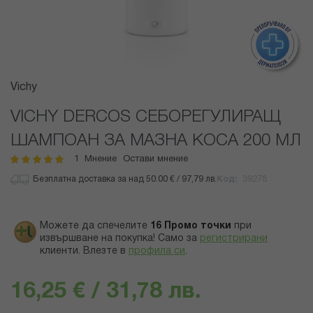
Преминете
Vichy
към
началото
VICHY DERCOS СЕБОРЕГУЛИРАЩ
на
ШАМПОАН ЗА МАЗНА КОСА 200 МЛ
галерия
със
1
Мнение
Остави мнение
рейтинг:
100
100
% of
снимки
Безплатна доставка за над 50.00 € / 97,79 лв.
Код
39278
Можете да спечелите
16
Промо точки
при
извършване на покупка! Само за
регистрирани
клиенти.
Влезте в
профила си
.
16,25 € / 31,78 лв.