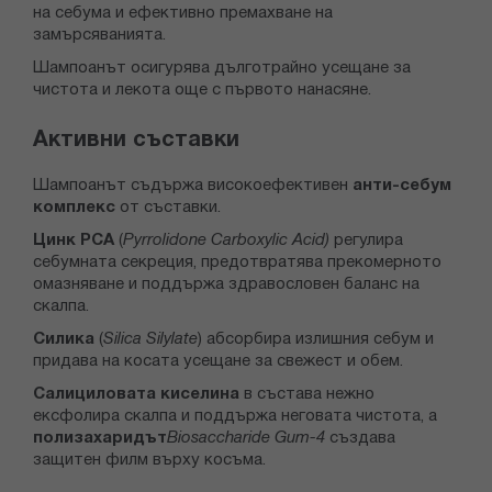
на себума и ефективно премахване на
замърсяванията.
Шампоанът осигурява дълготрайно усещане за
чистота и лекота още с първото нанасяне.
Активни съставки
Шампоанът съдържа високоефективен
анти-себум
комплекс
от съставки.
Цинк PCA
(
Pyrrolidone Carboxylic Acid)
регулира
себумната секреция, предотвратява прекомерното
омазняване и поддържа здравословен баланс на
скалпа.
Силика
(
Silica Silylate
) абсорбира излишния себум и
придава на косата усещане за свежест и обем.
Салициловата киселина
в състава нежно
ексфолира скалпа и поддържа неговата чистота, а
полизахаридът
Biosaccharide Gum-4
създава
защитен филм върху косъма.