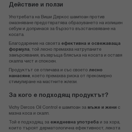
Действие и ползи
Употребата на Виши Деркос шампоан против
омазняване предотвратява образуването на излишен
себум и допринася за бързото възстановяване на
косата.
Благодарение на своята
ефективна и освежаваща
формула
, той лесно премахва натрупаните
замърсявания, възвръща блясъка на косата и оставя
скалпа чист и спокоен.
Продуктът се отличава и със своето
лесно
нанасяне
, което премахва риска от прекомерно
стимулиране на мастните жлези.
За кого е подходящ продуктът?
Vichy Dercos Oil Control е шампоан за
мъже и жени
с
мазна коса и скалп.
Той е подходящ за
ежедневна употреба
и за хора,
които търсят дерматологична ефективност, лекота