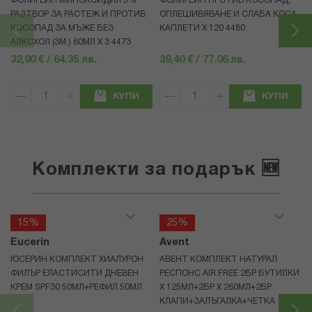
ФОЛИГЕЙН МИНОКСИДИЛ 5%
ФОЛИГЕЙН ПРОТИВ КОСОПАД,
РАЗТВОР ЗА РАСТЕЖ И ПРОТИВ
ОПЛЕШИВЯВАНЕ И СЛАБА КОСА
КОСОПАД ЗА МЪЖЕ БЕЗ
КАПЛЕТИ X 120 4480
АЛКОХОЛ (3М.) 60МЛ X 3 4473
32,90 € / 64.35 лв.
39,40 € / 77.06 лв.
КУПИ
КУПИ
Комплекти за подарък 🆕
15%
25%
Eucerin
Avent
ЮСЕРИН КОМПЛЕКТ ХИАЛУРОН
АВЕНТ КОМПЛЕКТ НАТУРАЛ
ФИЛЪР ЕЛАСТИСИТИ ДНЕВЕН
РЕСПОНС AIR FREE 2БР БУТИЛКИ
КРЕМ SPF30 50МЛ+РЕФИЛ 50МЛ
Х 125МЛ+2БР Х 260МЛ+2БР
КЛАПИ+ЗАЛЪГАЛКА+ЧЕТКА