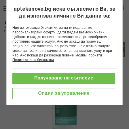
Прескачане
Търсене
Люб
Ко
към
aptekanove.bg иска съгласието Ви, за
съдържанието
Вход
да използва личните Ви данни за:
Начало
Козметика
Козметика за коса
Шампоани
За мазна коса
VICHY DERCOS OIL CORRECT ШАМПОАН ЗА РЕГУЛИРАНЕ НА
Ние използваме бисквитки, за да ти поднасяме
ОМАЗНЯВАНЕТО НА СКАЛПА 200МЛ 874366 A
персонализирани оферти, да ти дадем възможно най-
доброто и гладко шопинг преживяване и да подобряваме
постоянно нашите услуги. Ако не искаш да приемеш
Преминете
опционалните бисквитки по-долу, това ще е жалко, защото
към
може да повлияе на качеството на поднесените услуги при
нас. Ако искаш да разбереш повече, молим, прочети
края
Политиката за бисквитки
.
на
галерията
на
Получаване на съгласие
изображенията
Опции за управление