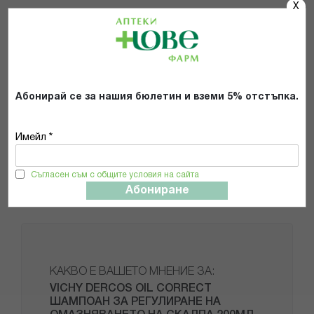
X
Други форми и разфасовки
В търговската мрежа този шампоан е наличен в
опаковка от 200 мл
.
Абонирай се за нашия бюлетин и вземи 5% отстъпка.
СЪСТАВ
Имейл *
НАЧИН НА УПОТРЕБА
Съгласен съм с общите условия на сайта
ВАЖНА ИНФОРМАЦИЯ
Абониране
КАКВО Е ВАШЕТО МНЕНИЕ ЗА:
VICHY DERCOS OIL CORRECT
ШАМПОАН ЗА РЕГУЛИРАНЕ НА