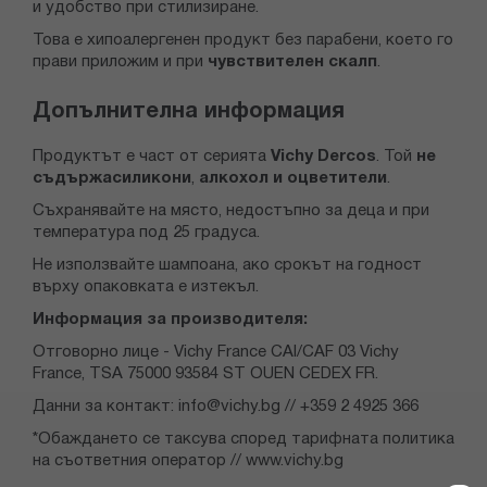
и удобство при стилизиране.
Това е хипоалергенен продукт без парабени, което го
прави приложим и при
чувствителен скалп
.
Допълнителна информация
Продуктът е част от серията
Vichy Dercos
. Той
не
съдържа
силикони
,
алкохол и оцветители
.
Съхранявайте на място, недостъпно за деца и при
температура под 25 градуса.
Не използвайте шампоана, ако срокът на годност
върху опаковката е изтекъл.
Информация за производителя:
Отговорно лице - Vichy France CAI/CAF 03 Vichy
France, TSA 75000 93584 ST OUEN CEDEX FR.
Данни за контакт:
info@vichy.bg
// +359 2 4925 366
*Обаждането се таксува според тарифната политика
на съответния оператор // www.vichy.bg