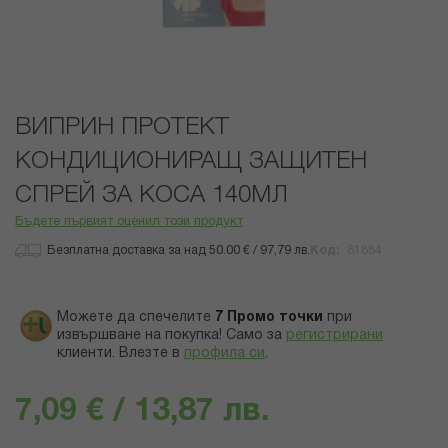
Преминете
ВИПРИН ПРОТЕКТ
към
началото
КОНДИЦИОНИРАЩ ЗАЩИТЕН
на
галерия
СПРЕЙ ЗА КОСА 140МЛ
със
Бъдете първият оценил този продукт
снимки
Безплатна доставка за над 50.00 € / 97,79 лв.
Код
81884
Можете да спечелите
7
Промо точки
при
извършване на покупка! Само за
регистрирани
клиенти.
Влезте в
профила си
.
7,09 € / 13,87 лв.