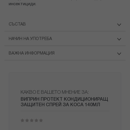
инсектициди.
СЪСТАВ
НАЧИН НА УПОТРЕБА
ВАЖНА ИНФОРМАЦИЯ
КАКВО Е ВАШЕТО МНЕНИЕ ЗА:
ВИПРИН ПРОТЕКТ КОНДИЦИОНИРАЩ
ЗАЩИТЕН СПРЕЙ ЗА КОСА 140МЛ
1
2
3
4
5
star
stars
stars
stars
stars