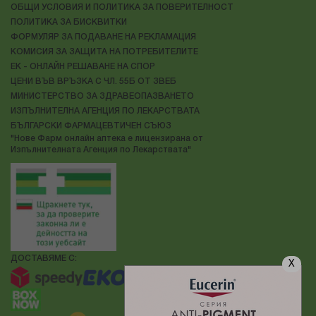
ОБЩИ УСЛОВИЯ И ПОЛИТИКА ЗА ПОВЕРИТЕЛНОСТ
ПОЛИТИКА ЗА БИСКВИТКИ
ФОРМУЛЯР ЗА ПОДАВАНЕ НА РЕКЛАМАЦИЯ
КОМИСИЯ ЗА ЗАЩИТА НА ПОТРЕБИТЕЛИТЕ
ЕК - ОНЛАЙН РЕШАВАНЕ НА СПОР
ЦЕНИ ВЪВ ВРЪЗКА С ЧЛ. 55Б ОТ ЗВЕБ
МИНИСТЕРСТВО ЗА ЗДРАВЕОПАЗВАНЕТО
ИЗПЪЛНИТЕЛНА АГЕНЦИЯ ПО ЛЕКАРСТВАТА
БЪЛГАРСКИ ФАРМАЦЕВТИЧЕН СЪЮЗ
"Нове Фарм онлайн аптека е лицензирана от
Изпълнителната Агенция по Лекарствата"
ДОСТАВЯМЕ С:
X