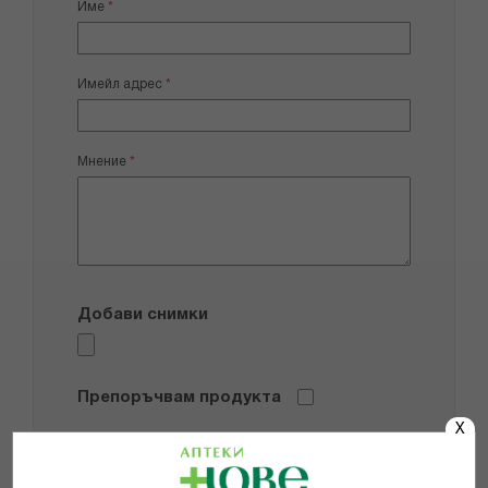
Име
Имейл адрес
Мнение
Добави снимки
Препоръчвам продукта
X
Прочетох и се съгласявам с
Общите условия и политиката за
поверителност
*