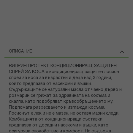
ОПИСАНИЕ
ВИПРИН ПРОТЕКТ КОНДИЦИОНИРАЩ ЗАЩИТЕН
СПРЕЙ ЗА КОСА е кондициониращ защитен лосион
спрей за коса за възрастни и деца над 3 години,
който предпазва от насекоми и въшки.
Съдържащите се натурални масла от чаено дърво и
розмарин се грижат за здравината на косъма и
скалпа, като подобряват кръвообръщението му.
Подпомага разресването и изглажда косъма.
Лосионът е лек и не е мазен, не оставя мазни следи.
Комбнацията от кондициониращи съставки
предпазва от досадни насекоми и въшки, като
осигурява спокойствие и комфорт. Не съдържа