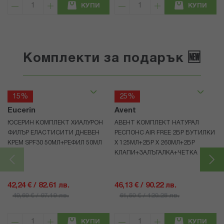
КУПИ
КУПИ
Комплекти за подарък 🆕
15%
25%
Eucerin
Avent
ЮСЕРИН КОМПЛЕКТ ХИАЛУРОН
АВЕНТ КОМПЛЕКТ НАТУРАЛ
ФИЛЪР ЕЛАСТИСИТИ ДНЕВЕН
РЕСПОНС AIR FREE 2БР БУТИЛКИ
КРЕМ SPF30 50МЛ+РЕФИЛ 50МЛ
Х 125МЛ+2БР Х 260МЛ+2БР
КЛАПИ+ЗАЛЪГАЛКА+ЧЕТКА
42,24 € / 82.61 лв.
46,13 € / 90.22 лв.
49,69 € / 97.19 лв.
61,50 € / 120.28 лв.
КУПИ
КУПИ