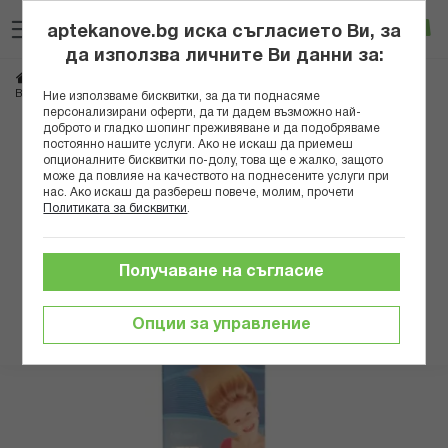
Прескачане
Търсене
Люб
Ко
към
aptekanove.bg иска съгласието Ви, за
съдържанието
Вход
да използва личните Ви данни за:
Начало
Козметика
Репеленти и инсектициди
ВИПРИН ПРОТЕКТ КОНДИЦИОНИРАЩ ЗАЩИТЕН СПРЕЙ ЗА КОСА 140МЛ
Ние използваме бисквитки, за да ти поднасяме
персонализирани оферти, да ти дадем възможно най-
доброто и гладко шопинг преживяване и да подобряваме
Преминете
постоянно нашите услуги. Ако не искаш да приемеш
към
опционалните бисквитки по-долу, това ще е жалко, защото
може да повлияе на качеството на поднесените услуги при
края
нас. Ако искаш да разбереш повече, молим, прочети
на
Политиката за бисквитки
.
галерията
на
изображенията
Получаване на съгласие
Опции за управление