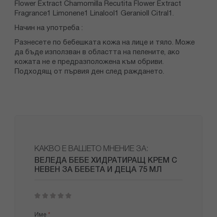
Flower Extract Chamomilla Recutita Flower Extract
Fragrance1 Limonene1 Linalool1 Geranioll Citral1.
Начин на употреба :
Разнесете по бебешката кожа на лице и тяло. Може
да бъде използван в областта на пелените, ако
кожата не е предразположена към обриви.
Подходящ от първия ден след раждането.
КАКВО Е ВАШЕТО МНЕНИЕ ЗА:
ВЕЛЕДА БЕБЕ ХИДРАТИРАЩ КРЕМ С
НЕВЕН ЗА БЕБЕТА И ДЕЦА 75 МЛ
1
2
3
4
5
star
stars
stars
stars
stars
Име