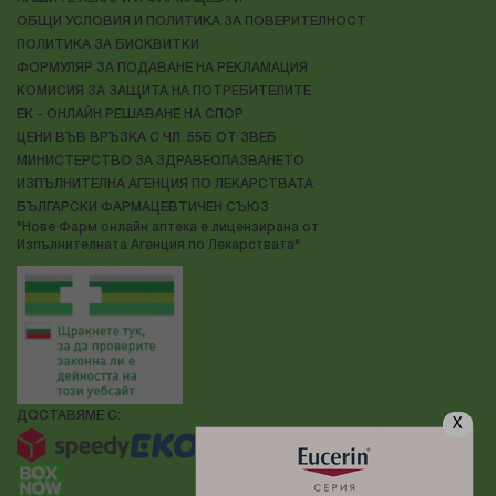
ОБЩИ УСЛОВИЯ И ПОЛИТИКА ЗА ПОВЕРИТЕЛНОСТ
ПОЛИТИКА ЗА БИСКВИТКИ
ФОРМУЛЯР ЗА ПОДАВАНЕ НА РЕКЛАМАЦИЯ
КОМИСИЯ ЗА ЗАЩИТА НА ПОТРЕБИТЕЛИТЕ
ЕК - ОНЛАЙН РЕШАВАНЕ НА СПОР
ЦЕНИ ВЪВ ВРЪЗКА С ЧЛ. 55Б ОТ ЗВЕБ
МИНИСТЕРСТВО ЗА ЗДРАВЕОПАЗВАНЕТО
ИЗПЪЛНИТЕЛНА АГЕНЦИЯ ПО ЛЕКАРСТВАТА
БЪЛГАРСКИ ФАРМАЦЕВТИЧЕН СЪЮЗ
"Нове Фарм онлайн аптека е лицензирана от
Изпълнителната Агенция по Лекарствата"
ДОСТАВЯМЕ С:
X