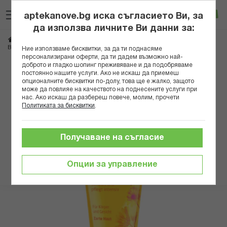
Прескачане
Търсене
Люб
Ко
към
aptekanove.bg иска съгласието Ви, за
съдържанието
Вход
да използва личните Ви данни за:
Начало
Козметика
Детска козметика
ВЕЛЕДА БЕБЕ ХИДРАТИРАЩ КРЕМ С НЕВЕН ЗА БЕБЕТА И ДЕЦА 75 МЛ
Ние използваме бисквитки, за да ти поднасяме
персонализирани оферти, да ти дадем възможно най-
доброто и гладко шопинг преживяване и да подобряваме
Преминете
постоянно нашите услуги. Ако не искаш да приемеш
към
опционалните бисквитки по-долу, това ще е жалко, защото
може да повлияе на качеството на поднесените услуги при
края
нас. Ако искаш да разбереш повече, молим, прочети
на
Политиката за бисквитки
.
галерията
на
изображенията
Получаване на съгласие
Опции за управление