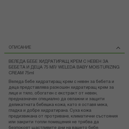
ОПИСАНИЕ
ВЕЛЕДА БЕБЕ ХИДРАТИРАЩ КРЕМ С НЕВЕН ЗА
БЕБЕТА И ДЕЦА 75 МЛ/ WELEDA BABY MOISTURIZING
CREAM 75ml
Веледа бебе хидратиращ крем с невен за бебета и
деца представлява разкошен хидратиращ крем за
лице и тяло, обогатен с екстракт от невен,
предназначен специално да овлажни и защити
деликатната бебешка кожа, като я оставя мека,
гладка и добре хидратирана. Суха кожа
предизвикана от протриване, климатични състояния
или закрити топли помещения не трябва да
безпокоят щастливите дни на вашето бебе.