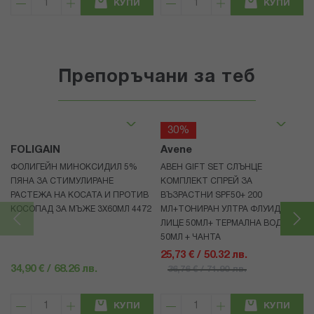
КУПИ
КУПИ
Препоръчани за теб
30%
FOLIGAIN
Avene
ФОЛИГЕЙН МИНОКСИДИЛ 5%
АВЕН GIFT SET СЛЪНЦЕ
ПЯНА ЗА СТИМУЛИРАНЕ
КОМПЛЕКТ СПРЕЙ ЗА
РАСТЕЖА НА КОСАТА И ПРОТИВ
ВЪЗРАСТНИ SPF50+ 200
КОСОПАД ЗА МЪЖЕ 3X60МЛ 4472
МЛ+ТОНИРАН УЛТРА ФЛУИД ЗА
ЛИЦЕ 50МЛ+ ТЕРМАЛНА ВОДА
50МЛ + ЧАНТА
25,73 € / 50.32 лв.
34,90 € / 68.26 лв.
36,76 € / 71.90 лв.
КУПИ
КУПИ