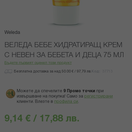
Преминете
Weleda
към
началото
ВЕЛЕДА БЕБЕ ХИДРАТИРАЩ КРЕМ
на
С НЕВЕН ЗА БЕБЕТА И ДЕЦА 75 МЛ
галерия
със
Бъдете първият оценил този продукт
снимки
Безплатна доставка за над 50.00 € / 97,79 лв.
Код
37713
Можете да спечелите
9
Промо точки
при
извършване на покупка! Само за
регистрирани
клиенти.
Влезте в
профила си
.
9,14 € / 17,88 лв.