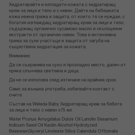
Хидратирайте и изгладете кожата с хидратиращ
крем за лице и тяло и с невен. Дайте на бебешката
кожа нежна грижа и защита, от които тя се нуждае, с
богатия изглаждащ хидратиращ крем за лице и тяло,
съдържащ органично сусамово масло и скъпоценни
екстракти от органичен невен. Това е интензивна
грижа за сухи участъци и защита от загуба на
съществена хидратация за кожата.
Внимание:
Да се съхранява на сухо и прохладно място, далеч от
пряка слънчева светлина и деца.
Да не се използва след изтичане на крайния срок.
Само за външна употреба, избягвайте контакт с
очите.
Състав на Weleda Baby Хидратиращ крем за бебета
за лице и тяло с невен x75 мл
Water Prunus Amygdalus Dulcis Oil Lanolin Sesamum
Indicum Seed Oil Kaolin Alcohol Hydrolyzed
BeeswaxGlyceryl Linoleate Silica Calendula Officinalis