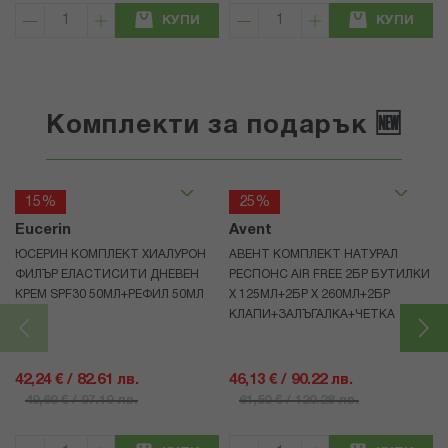
КУПИ
КУПИ
Комплекти за подарък 🆕
15%
25%
Eucerin
Avent
ЮСЕРИН КОМПЛЕКТ ХИАЛУРОН
АВЕНТ КОМПЛЕКТ НАТУРАЛ
ФИЛЪР ЕЛАСТИСИТИ ДНЕВЕН
РЕСПОНС AIR FREE 2БР БУТИЛКИ
КРЕМ SPF30 50МЛ+РЕФИЛ 50МЛ
Х 125МЛ+2БР Х 260МЛ+2БР
КЛАПИ+ЗАЛЪГАЛКА+ЧЕТКА
42,24 € / 82.61 лв.
46,13 € / 90.22 лв.
49,69 € / 97.19 лв.
61,50 € / 120.28 лв.