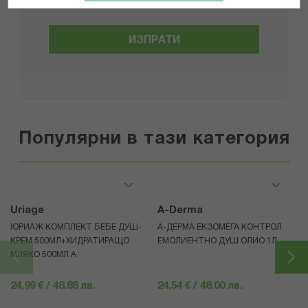
ИЗПРАТИ
Популярни в тази категория
Uriage
A-Derma
ЮРИАЖ КОМПЛЕКТ БЕБЕ ДУШ-
А-ДЕРМА ЕКЗОМЕГА КОНТРОЛ
КРЕМ 500МЛ+ХИДРАТИРАЩО
ЕМОЛИЕНТНО ДУШ ОЛИО 1Л
МЛЯКО 500МЛ A
24,99 € / 48.88 лв.
24,54 € / 48.00 лв.