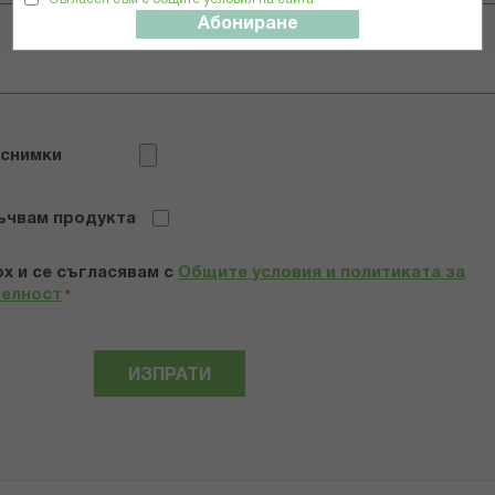
Абониране
 снимки
ъчвам продукта
х и се съгласявам с
Общите условия и политиката за
телност
*
ИЗПРАТИ