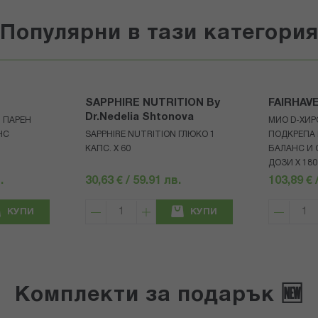
Популярни в тази категори
SAPPHIRE NUTRITION By
FAIRHAV
Dr.Nedelia Shtonova
 ПАРЕН
МИО D-ХИР
НС
SAPPHIRE NUTRITION ГЛЮКО 1
ПОДКРЕПА
КАПС. X 60
БАЛАНС И 
ДОЗИ X 180
.
30,63 € / 59.91 лв.
103,89 € 
КУПИ
КУПИ
Комплекти за подарък 🆕