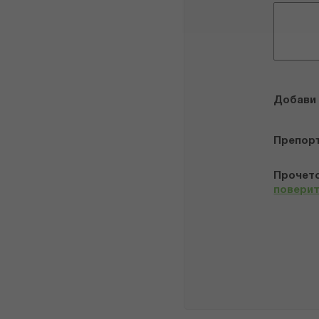
Добави
Препор
Прочето
повери