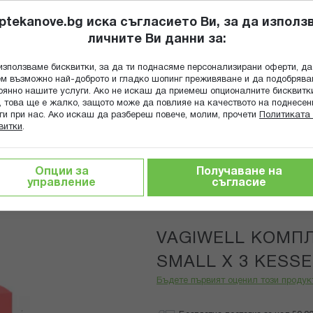
ptekanove.bg иска съгласието Ви, за да използ
личните Ви данни за:
ПОПИТАЙ Ф
използваме бисквитки, за да ти поднасяме персонализирани оферти, да
Търсене
м възможно най-доброто и гладко шопинг преживяване и да подобряв
оянно нашите услуги. Ако не искаш да приемеш опционалните бисквитк
КА
ГРИЖА ЗА МАЙКАТА И ДЕТЕТО
ХРАНИТЕЛНИ ДОБАВКИ
, това ще е жалко, защото може да повлияе на качеството на поднесен
ги при нас. Ако искаш да разбереш повече, молим, прочети
Политиката 
витки
.
VAGIWELL КОМПЛЕКТИ ДИЛАТАТОРИ SMALL X 3 KESSEL M
Опции за
Получаване на
управление
съгласие
KESSEL MED
VAGIWELL КОМП
SMALL X 3 KESS
Бъдете първият оценил този продук