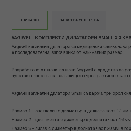
към
началото
на
ОПИСАНИЕ
НАЧИН НА УПОТРЕБА
галерия
със
снимки
VAGIWELL КОМПЛЕКТИ ДИЛАТАТОРИ SMALL X 3 KES
Vagiwell вагинални дилатори са медицински силиконови 
е последователна, започвайки от най-малкия размер.
Разработено от жени, за жени, Vagiwell е средство за р
чувствителността на влагалището чрез разтягане, като 
Vagiwell вагинални дилатори Small съдържа три броя си
Размер 1 – светлосин с диаметър в долната част 12 мм, 
Размер 2 – цвят мента с диаметър в долната част 16 мм,
Размер 3 – лилав с диаметър в долната част 20 мм, в гор