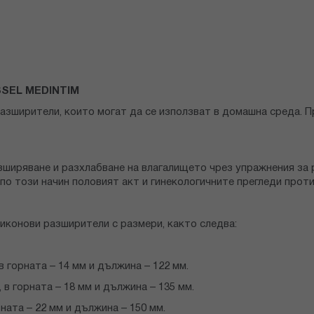
SEL MEDINTIM
разширители, които могат да се използват в домашна среда. 
азширяване и разхлабване на влагалището чрез упражнения за 
по този начин половият акт и гинекологичните прегледи прот
ликонови разширители с размери, както следва:
в горната – 14 мм и дължина – 122 мм.
 в горната – 18 мм и дължина – 135 мм.
ната – 22 мм и дължина – 150 мм.