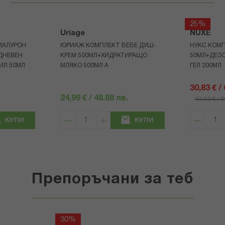
25%
Uriage
NUXE
ИАЛУРОН
ЮРИАЖ КОМПЛЕКТ БЕБЕ ДУШ-
НУКС КОМП
ДНЕВЕН
КРЕМ 500МЛ+ХИДРАТИРАЩО
50МЛ+ДЕЗ
ИЛ 50МЛ
МЛЯКО 500МЛ A
ГЕЛ 200МЛ
30,83 € /
24,99 € / 48.88 лв.
41,10 € / 
КУПИ
КУПИ
Препоръчани за теб
30%