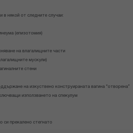
и в някой от следните случаи:
инеума (епизотомия)
сняване на влагалищните части
влагалищните мускули)
вагиналните стени
поддържане на изкуствено конструираната вагина “отворена”
включващи използването на спекулум
о си прекалено стегнато