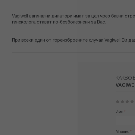
Vagiwell вагинални дилатори имат за цел чрез бавни ст
гинеколога стават по-безболезнени за Вас.
При всеки един от гореизброените случаи Vagiwell Ви д
КАКВО 
VAGIWE
1
2
3
4
5
star
stars
stars
stars
stars
Име
Мнение