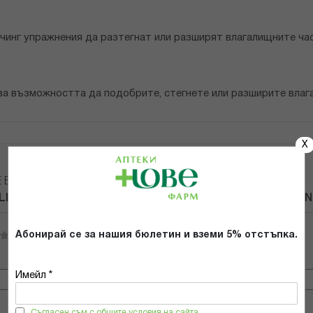
речинг упражнения да разтегнат или разширят влагалищните ча
ава възможността да подобрите, стегнете или разширите влаг
X
Е ВАШЕТО МНЕНИЕ ЗА:
LL КОМПЛЕКТИ ДИЛАТАТОРИ SMALL X 3 KESSEL MEDIN
Абонирай се за нашия бюлетин и вземи 5% отстъпка.
Имейл адрес
Имейл *
Съгласен съм с общите условия на сайта