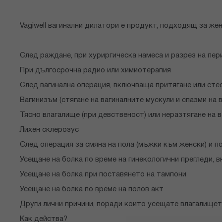
Vagiwell вагинални дилатори е продукт, подходящ за жен
След раждане, при хуриргическа намеса и разрез на пер
При дългосрочна радио или химиотерапия
След вагинална операция, включваща притягане или сте
Вагинизъм (стягане на вагиналните мускули и спазми на 
Тясно влагалище (при девственост) или неразтягане на 
Лихен склерозус
След операция за смяна на пола (мъжки към женски) и 
Усещане на болка по време на гинекологични прегледи, 
Усещане на болка при поставянето на тампони
Усещане на болка по време на полов акт
Други лични причини, поради които усещате влагалищет
Как действа?