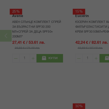
25%
15%
Avene
Eucerin
АВЕН СЛЪНЦЕ КОМПЛЕКТ СПРЕЙ
ЮСЕРИН КОМПЛЕКТ Х
ЗА ВЪЗРАСТНИ SPF30 200
ФИЛЪР ЕЛАСТИСИТИ 
МЛ+СПРЕЙ ЗА ДЕЦА SPF50+
КРЕМ SPF30 50МЛ+РЕФ
200МЛ*
27,41 € / 53.61 лв.
42,24 € / 82.61 лв.
36,55 € / 71.49 лв.
49,69 € / 97.19 лв.
КУПИ
30%