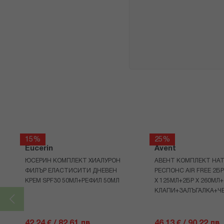
15%
25%
Eucerin
Avent
ЮСЕРИН КОМПЛЕКТ ХИАЛУРОН
АВЕНТ КОМПЛЕКТ НАТ
ФИЛЪР ЕЛАСТИСИТИ ДНЕВЕН
РЕСПОНС AIR FREE 2Б
КРЕМ SPF30 50МЛ+РЕФИЛ 50МЛ
Х 125МЛ+2БР Х 260МЛ
КЛАПИ+ЗАЛЪГАЛКА+Ч
42,24 € / 82.61 лв.
46,13 € / 90.22 лв.