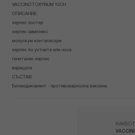
снимки
VACCINOTOXYNUM 15CH
ОПИСАНИЕ:
херпес зостер
херпес симплекс
молускум контагиозум
херпес по устните или носа
генитален херпес
варицела
СЪСТАВ:
Биомедикамент - противовариолна ваксина.
КАКВО 
VACCIN