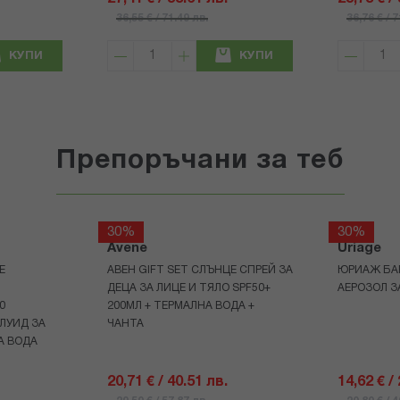
36,55 € / 71.49 лв.
36,76 € / 
КУПИ
КУПИ
Препоръчани за теб
30%
30%
Avene
Uriage
Е
АВЕН GIFT SET СЛЪНЦЕ СПРЕЙ ЗА
ЮРИАЖ БА
ДЕЦА ЗА ЛИЦЕ И ТЯЛО SPF50+
АЕРОЗОЛ З
0
200МЛ + ТЕРМАЛНА ВОДА +
ЛУИД ЗА
ЧАНТА
А ВОДА
20,71 € / 40.51 лв.
14,62 € /