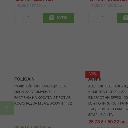
49,69 € / 97.19 лв.
61,50 € / 120.28 лв.
КУПИ
30%
FOLIGAIN
Avene
ФОЛИГЕЙН МИНОКСИДИЛ 5%
АВЕН GIFT SET СЛЪНЦ
ПЯНА ЗА СТИМУЛИРАНЕ
КОМПЛЕКТ СПРЕЙ ЗА
РАСТЕЖА НА КОСАТА И ПРОТИВ
ВЪЗРАСТНИ SPF50+ 20
КОСОПАД ЗА МЪЖЕ 3X60МЛ 4472
МЛ+ТОНИРАН УЛТРА Ф
ЛИЦЕ 50МЛ+ ТЕРМАЛН
50МЛ + ЧАНТА
25,73 € / 50.32 лв.