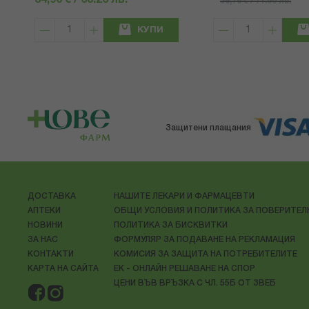
34,90 € / 68.26 лв.
36,76 € / 71.90 лв.
КУПИ
Защитени плащания
ДОСТАВКА
НАШИТЕ ЛЕКАРИ И ФАРМАЦЕВТИ
АПТЕКИ
ОБЩИ УСЛОВИЯ И ПОЛИТИКА ЗА ПОВЕРИТЕ
НОВИНИ
ПОЛИТИКА ЗА БИСКВИТКИ
ЗА НАС
ФОРМУЛЯР ЗА ПОДАВАНЕ НА РЕКЛАМАЦИЯ
КОНТАКТИ
КОМИСИЯ ЗА ЗАЩИТА НА ПОТРЕБИТЕЛИТЕ
КАРТА НА САЙТА
ЕК - ОНЛАЙН РЕШАВАНЕ НА СПОР
ЦЕНИ ВЪВ ВРЪЗКА С ЧЛ. 55Б ОТ ЗВЕБ