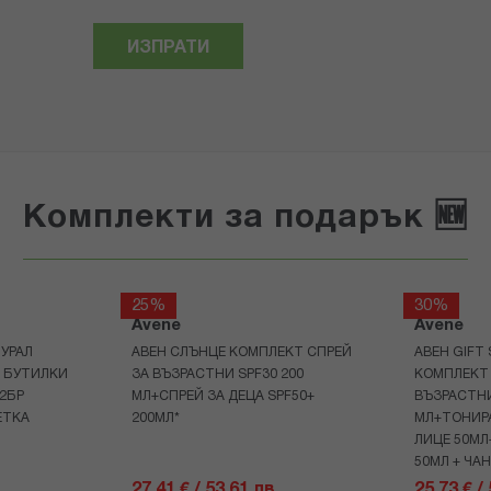
ИЗПРАТИ
Комплекти за подарък 🆕
25%
30%
Avene
Avene
УРАЛ
АВЕН СЛЪНЦЕ КОМПЛЕКТ СПРЕЙ
АВЕН GIFT
Р БУТИЛКИ
ЗА ВЪЗРАСТНИ SPF30 200
КОМПЛЕКТ 
+2БР
МЛ+СПРЕЙ ЗА ДЕЦА SPF50+
ВЪЗРАСТНИ
ЕТКА
200МЛ*
МЛ+ТОНИРА
ЛИЦЕ 50МЛ
50МЛ + ЧА
27,41 € / 53.61 лв.
25,73 € /