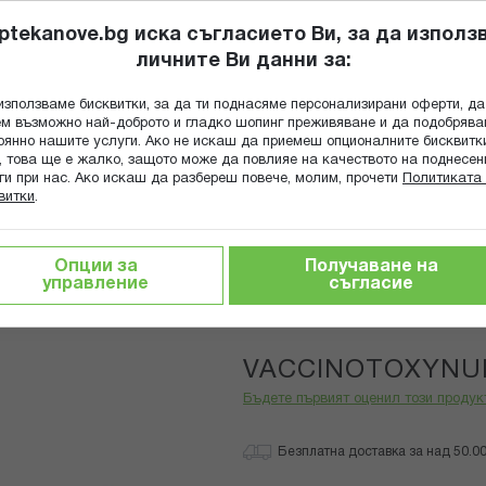
ptekanove.bg иска съгласието Ви, за да използ
личните Ви данни за:
ПОПИТАЙ Ф
използваме бисквитки, за да ти поднасяме персонализирани оферти, да
Търсене
м възможно най-доброто и гладко шопинг преживяване и да подобряв
оянно нашите услуги. Ако не искаш да приемеш опционалните бисквитк
КА
ГРИЖА ЗА МАЙКАТА И ДЕТЕТО
ХРАНИТЕЛНИ ДОБАВКИ
, това ще е жалко, защото може да повлияе на качеството на поднесен
ги при нас. Ако искаш да разбереш повече, молим, прочети
Политиката 
витки
.
VACCINOTOXYNUM 15CH
Опции за
Получаване на
управление
съгласие
Boiron
VACCINOTOXYNU
Бъдете първият оценил този продук
Безплатна доставка за над 50.00 