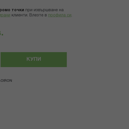
ромо точки
при извършване на
ирани
клиенти.
Влезте в
профила си
.
.
КУПИ
BOIRON