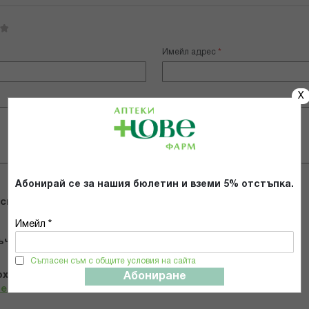
Имейл адрес
X
Абонирай се за нашия бюлетин и вземи 5% отстъпка.
 снимки
Имейл *
ъчвам продукта
Съгласен съм с общите условия на сайта
х и се съгласявам с
Общите условия и политиката за
Абониране
телност
*