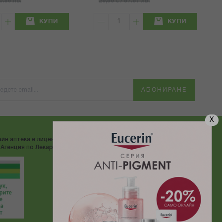
40.86 лв.
29,59 € / 57.87 лв.
КУПИ
КУПИ
АБОНИРАНЕ
X
йн аптека е лицензирана от
ДОСТАВЯМЕ С:
Агенция по Лекарствата"