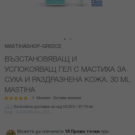
Преминете
MASTIHASHOP-GREECE
към
началото
ВЪЗСТАНОВЯВАЩ И
на
УСПОКОЯВАЩ ГЕЛ С МАСТИХА ЗА
галерия
със
СУХА И РАЗДРАЗНЕНА КОЖА, 30 ML
снимки
MASTIHA
1
Мнение
Остави мнение
рейтинг:
100
100
% of
Безплатна доставка за над 50.00 € / 97,79 лв.
Код
RV375206 (KAL-255)
Можете да спечелите
18
Промо точки
при