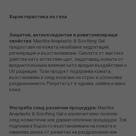
Характеристика на гела
Защитни, антиоксидантни и ревитализиращи
свойства
: Mastiha Anaplastic & Soothing Gel
предоставя на кожата незабавна хидратация,
регенерация и възстановяване. Смолата от мастиха
действа като естествен щит, защитаващ кожата от
вредните външни влияния като вредни въздействия и
UV радиация. Този продукт подхранва кожата,
възстановява я след излагане на стрес и успокоява
раздразненията. Резултатът е здрава, сияйна и мека
кожа.
Употреба след различни процедури:
Mastiha
Anaplastic & Soothing Gel е изключително полезен
след козметични или дерматологични процедури. Той
подпомага бързото възстановяване на кожата и
намалява риска от развитие на раздразнения или