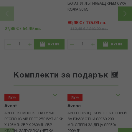
БОГАТ УПЛЪТНЯВАЩ КРЕМ СУХА
КОЖА 50 МЛ
89,98 € / 175.99 лв.
27,86 € / 54.49 лв.
112,48 € / 219.99 лв.
КУПИ
КУПИ
Комплекти за подарък 🆕
25%
25%
Avent
Avene
АВЕНТ КОМПЛЕКТ НАТУРАЛ
АВЕН СЛЪНЦЕ КОМПЛЕКТ СПРЕЙ
РЕСПОНС AIR FREE 2БР БУТИЛКИ
ЗА ВЪЗРАСТНИ SPF30 200
Х 125МЛ+2БР Х 260МЛ+2БР
МЛ+СПРЕЙ ЗА ДЕЦА SPF50+
КЛАПИ+ЗАЛЪГАЛКА+ЧЕТКА
200МЛ*