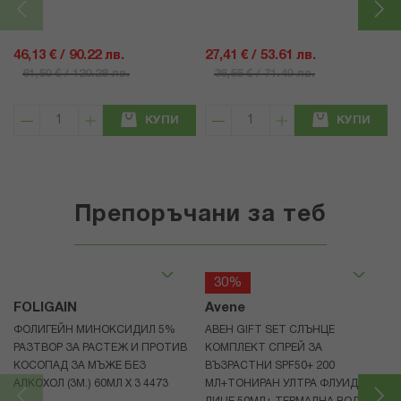
46,13 € / 90.22 лв.
27,41 € / 53.61 лв.
61,50 € / 120.28 лв.
36,55 € / 71.49 лв.
КУПИ
КУПИ
Препоръчани за теб
30%
FOLIGAIN
Avene
ФОЛИГЕЙН МИНОКСИДИЛ 5%
АВЕН GIFT SET СЛЪНЦЕ
РАЗТВОР ЗА РАСТЕЖ И ПРОТИВ
КОМПЛЕКТ СПРЕЙ ЗА
КОСОПАД ЗА МЪЖЕ БЕЗ
ВЪЗРАСТНИ SPF50+ 200
АЛКОХОЛ (3М.) 60МЛ X 3 4473
МЛ+ТОНИРАН УЛТРА ФЛУИД ЗА