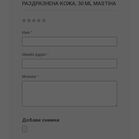
РАЗДРАЗНЕНА КОЖА, 30 ML MASTIHA
1
2
3
4
5
star
stars
stars
stars
stars
Име
Имейл адрес
Мнение
Добави снимки