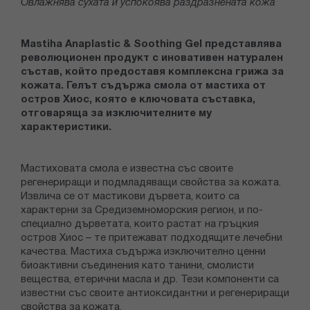
Овлажнява сухата и успокоява раздразнената кожа
Mastiha Anaplastic & Soothing Gel представлява
революционен продукт с иновативен натурален
състав, който предоставя комплексна грижа за
кожата. Гелът съдържа смола от мастиха от
остров Хиос, която е ключовата съставка,
отговаряща за изключителните му
характеристики.
Мастиховата смола е известна със своите
регенериращи и подмладяващи свойства за кожата.
Извлича се от мастикови дървета, които са
характерни за Средиземноморския регион, и по-
специално дърветата, които растат на гръцкия
остров Хиос – те притежават подходящите лечебни
качества. Мастиха съдържа изключително ценни
биоактивни съединения като танини, смолисти
вещества, етерични масла и др. Тези компоненти са
известни със своите антиоксидантни и регенериращи
свойства за кожата.