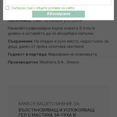
Без силикони и парфюми.
Съгласен съм с общите условия на сайта
Дерматологично тестван.
Абониране
Забележка:
Само за външна употреба!
Нанасяйте равномерно върху кожата 2-3 пъти
дневно и оставяйте да се абсорбира напълно.
Съхранение
: На хладно и сухо място, недостъпно за
деца, далеч от пряка слънчева светлина!
Годност и партида
: Маркирани на опаковката.
Производител
: Mediterra S.A , Greece
КАКВО Е ВАШЕТО МНЕНИЕ ЗА:
ВЪЗСТАНОВЯВАЩ И УСПОКОЯВАЩ
ГЕЛ С МАСТИХА ЗА СУХА И