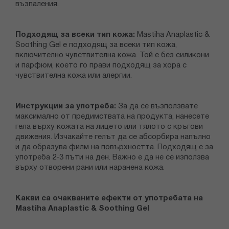
възпаления.
Подходящ за всеки тип кожа:
Mastiha Anaplastic &
Soothing Gel е подходящ за всеки тип кожа,
включително чувствителна кожа. Той е без силикони
и парфюм, което го прави подходящ за хора с
чувствителна кожа или алергии.
Инструкции за употреба:
За да се възползвате
максимално от предимствата на продукта, нанесете
гела върху кожата на лицето или тялото с кръгови
движения. Изчакайте гелът да се абсорбира напълно
и да образува филм на повърхността. Подходящ е за
употреба 2-3 пъти на ден. Важно е да не се използва
върху отворени рани или наранена кожа.
Какви са очакваните ефекти от употребата на
Mastiha Anaplastic & Soothing Gel