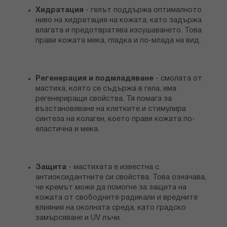
Хидратация
- гелът поддържа оптималното
ниво на хидратация на кожата, като задържа
влагата и предотвратява изсушаването. Това
прави кожата мека, гладка и по-млада на вид.
Регенерация и подмладяване
- смолата от
мастиха, която се съдържа в гела, има
регенериращи свойства. Тя помага за
възстановяване на клетките и стимулира
синтеза на колаген, което прави кожата по-
еластична и мека.
Защита
- мастихата е известна с
антиоксидантните си свойства. Това означава,
че кремът може да помогне за защита на
кожата от свободните радикали и вредните
влияния на околната среда, като градско
замърсяване и UV лъчи.