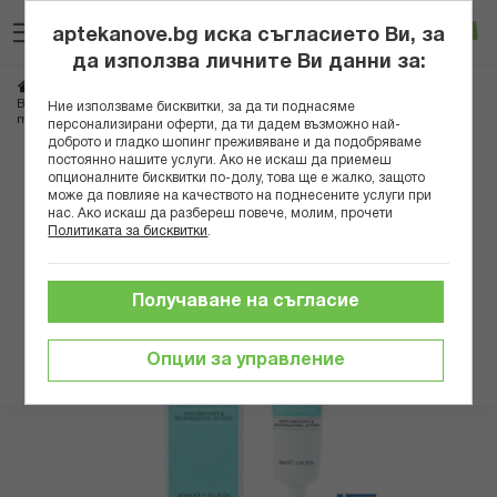
Прескачане
Търсене
Люб
Ко
към
aptekanove.bg иска съгласието Ви, за
съдържанието
Вход
да използва личните Ви данни за:
Начало
Козметика
Козметика за лице
Кремове за лице
Възстановяващ и успокояващ гел с Мастиха за суха и раздразнена кожа, 30
Ние използваме бисквитки, за да ти поднасяме
ml Mastiha
персонализирани оферти, да ти дадем възможно най-
доброто и гладко шопинг преживяване и да подобряваме
постоянно нашите услуги. Ако не искаш да приемеш
Преминете
опционалните бисквитки по-долу, това ще е жалко, защото
към
може да повлияе на качеството на поднесените услуги при
нас. Ако искаш да разбереш повече, молим, прочети
края
Политиката за бисквитки
.
на
галерията
на
Получаване на съгласие
изображенията
Опции за управление