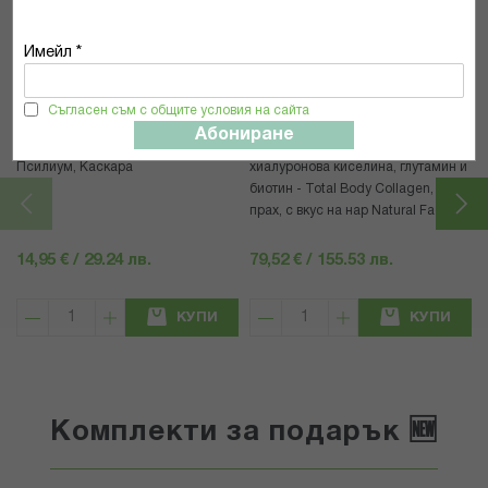
Популярни в тази категория
Имейл *
Съгласен съм с общите условия на сайта
SWANSON
Natural Factors
Абониране
Суонсън Комплекс Сена,
Хидролизиран говежди колаген с
Псилиум, Каскара
хиалуронова киселина, глутамин и
биотин - Total Body Collagen, 500 g
прах, с вкус на нар Natural Factors
14,95 € / 29.24 лв.
79,52 € / 155.53 лв.
КУПИ
КУПИ
Комплекти за подарък 🆕