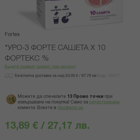
Преминете
Fortex
към
началото
*УРО-3 ФОРТЕ САШЕТА Х 10
на
ФОРТЕКС %
галерия
със
Бъдете първият оценил този продукт
снимки
Безплатна доставка за над 50.00 € / 97,79 лв.
Код
99677
Можете да спечелите
13
Промо точки
при
извършване на покупка! Само за
регистрирани
клиенти.
Влезте в
профила си
.
13,89 € / 27,17 лв.