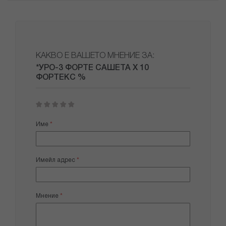
КАКВО Е ВАШЕТО МНЕНИЕ ЗА:
*УРО-3 ФОРТЕ САШЕТА Х 10
ФОРТЕКС %
1
2
3
4
5
star
stars
stars
stars
stars
Име
Имейл адрес
Мнение