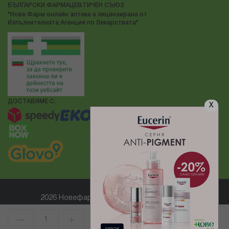
БЪЛГАРСКИ ФАРМАЦЕВТИЧЕН СЪЮЗ
"Нове Фарм онлайн аптека е лицензирана от
Изпълнителната Агенция по Лекарствата"
ДОСТАВЯМЕ С:
X
2026 Новефарм ® Всички права запазени
Електронен магазин
разработен и поддържан от
КУПИ