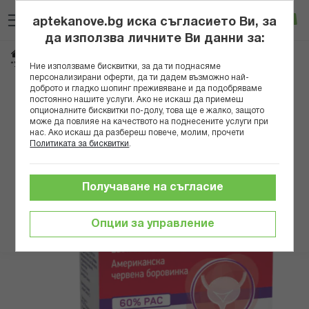
Прескачане
Търсене
Люб
Ко
към
aptekanove.bg иска съгласието Ви, за
съдържанието
Вход
да използва личните Ви данни за:
Начало
Хранителни добавки
Отделителна система
*УРО-3 ФОРТЕ САШЕТА Х 10 ФОРТЕКС %
Ние използваме бисквитки, за да ти поднасяме
персонализирани оферти, да ти дадем възможно най-
доброто и гладко шопинг преживяване и да подобряваме
Преминете
постоянно нашите услуги. Ако не искаш да приемеш
към
опционалните бисквитки по-долу, това ще е жалко, защото
може да повлияе на качеството на поднесените услуги при
края
нас. Ако искаш да разбереш повече, молим, прочети
на
Политиката за бисквитки
.
галерията
на
изображенията
Получаване на съгласие
Опции за управление