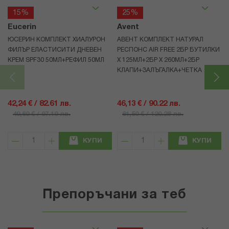
15%
25%
Eucerin
Avent
ЮСЕРИН КОМПЛЕКТ ХИАЛУРОН
АВЕНТ КОМПЛЕКТ НАТУРАЛ
ФИЛЪР ЕЛАСТИСИТИ ДНЕВЕН
РЕСПОНС AIR FREE 2БР БУТИЛКИ
КРЕМ SPF30 50МЛ+РЕФИЛ 50МЛ
Х 125МЛ+2БР Х 260МЛ+2БР
КЛАПИ+ЗАЛЪГАЛКА+ЧЕТКА
42,24 € / 82.61 лв.
46,13 € / 90.22 лв.
49,69 € / 97.19 лв.
61,50 € / 120.28 лв.
КУПИ
КУПИ
Препоръчани за теб