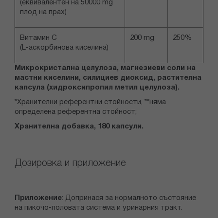
(еквивалентен на 50000 mg
плод на прах)
Витамин С
200 mg
250%
(L-аскорбинова киселина)
Микрокристална целулоза, магнезиеви соли на
мастни киселини, силициев диоксид, растителна
капсула (хидроксипропил метил целулоза).
*Хранителни референтни стойности, **няма
определена референтна стойност;
Хранителна добавка, 180 капсули.
Дозировка и приложение
Приложение
: Допринася за нормалното състояние
на пикочо-половата система и уринарния тракт.