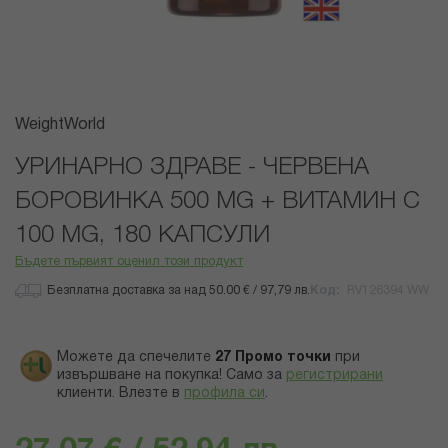
Преминете
WeightWorld
към
началото
УРИНАРНО ЗДРАВЕ - ЧЕРВЕНА
на
БОРОВИНКА 500 MG + ВИТАМИН С
галерия
със
100 MG, 180 КАПСУЛИ
снимки
Бъдете първият оценил този продукт
Безплатна доставка за над 50.00 € / 97,79 лв.
Код
RV126394 WW
Можете да спечелите
27
Промо точки
при
извършване на покупка! Само за
регистрирани
клиенти.
Влезте в
профила си
.