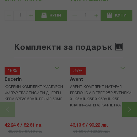
КУПИ
КУПИ
Комплекти за подарък 🆕
15%
25%
Eucerin
Avent
ЮСЕРИН КОМПЛЕКТ ХИАЛУРОН
АВЕНТ КОМПЛЕКТ НАТУРАЛ
ФИЛЪР ЕЛАСТИСИТИ ДНЕВЕН
РЕСПОНС AIR FREE 2БР БУТИЛКИ
КРЕМ SPF30 50МЛ+РЕФИЛ 50МЛ
Х 125МЛ+2БР Х 260МЛ+2БР
КЛАПИ+ЗАЛЪГАЛКА+ЧЕТКА
42,24 € / 82.61 лв.
46,13 € / 90.22 лв.
49,69 € / 97.19 лв.
61,50 € / 120.28 лв.