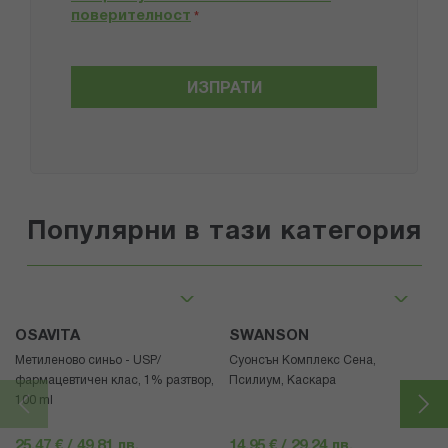
поверителност
*
ИЗПРАТИ
Популярни в тази категория
OSAVITA
SWANSON
Метиленово синьо - USP/
Суонсън Комплекс Сена,
фармацевтичен клас, 1% разтвор,
Псилиум, Каскара
100 ml
25,47 € / 49.81 лв.
14,95 € / 29.24 лв.