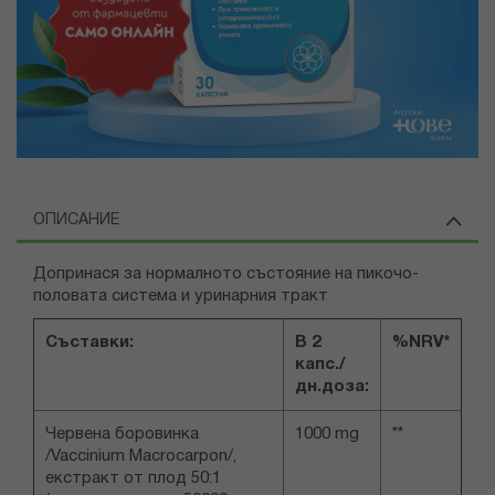
ОПИСАНИЕ
Допринася за нормалното състояние на пикочо-
половата система и уринарния тракт
Съставки:
В 2
%NRV*
капс./
дн.доза:
Червена боровинка
1000 mg
**
/Vaccinium Macrocarpon/,
екстракт от плод 50:1