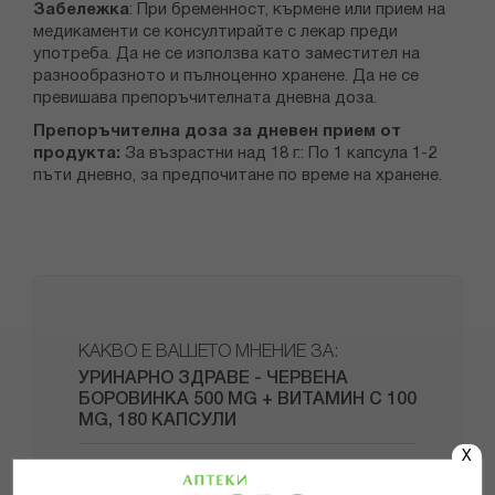
Забележка
: При бременност, кърмене или прием на
медикаменти се консултирайте с лекар преди
употреба. Да не се използва като заместител на
разнообразното и пълноценно хранене. Да не се
превишава препоръчителната дневна доза.
Препоръчителна доза за дневен прием от
продукта:
За възрастни над 18 г.: По 1 капсула 1-2
пъти дневно, за предпочитане по време на хранене.
КАКВО Е ВАШЕТО МНЕНИЕ ЗА:
УРИНАРНО ЗДРАВЕ - ЧЕРВЕНА
БОРОВИНКА 500 MG + ВИТАМИН С 100
MG, 180 КАПСУЛИ
X