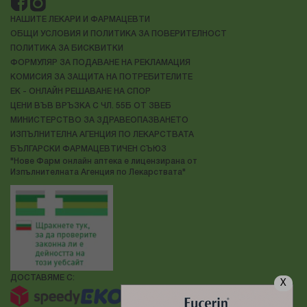
НАШИТЕ ЛЕКАРИ И ФАРМАЦЕВТИ
ОБЩИ УСЛОВИЯ И ПОЛИТИКА ЗА ПОВЕРИТЕЛНОСТ
ПОЛИТИКА ЗА БИСКВИТКИ
ФОРМУЛЯР ЗА ПОДАВАНЕ НА РЕКЛАМАЦИЯ
КОМИСИЯ ЗА ЗАЩИТА НА ПОТРЕБИТЕЛИТЕ
ЕК - ОНЛАЙН РЕШАВАНЕ НА СПОР
ЦЕНИ ВЪВ ВРЪЗКА С ЧЛ. 55Б ОТ ЗВЕБ
МИНИСТЕРСТВО ЗА ЗДРАВЕОПАЗВАНЕТО
ИЗПЪЛНИТЕЛНА АГЕНЦИЯ ПО ЛЕКАРСТВАТА
БЪЛГАРСКИ ФАРМАЦЕВТИЧЕН СЪЮЗ
"Нове Фарм онлайн аптека е лицензирана от
Изпълнителната Агенция по Лекарствата"
ДОСТАВЯМЕ С:
X