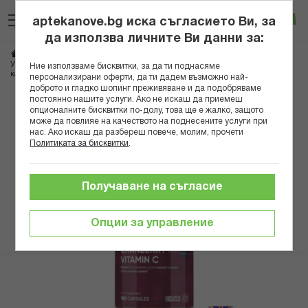
Прескачане
Търсене
Люб
Ко
към
aptekanove.bg иска съгласието Ви, за
съдържанието
Вход
да използва личните Ви данни за:
Начало
Хранителни добавки
Отделителна система
Уринарно здраве - Червена боровинка 500 mg + Витамин С 100 mg, 180
Ние използваме бисквитки, за да ти поднасяме
капсули
персонализирани оферти, да ти дадем възможно най-
доброто и гладко шопинг преживяване и да подобряваме
постоянно нашите услуги. Ако не искаш да приемеш
Преминете
опционалните бисквитки по-долу, това ще е жалко, защото
към
може да повлияе на качеството на поднесените услуги при
нас. Ако искаш да разбереш повече, молим, прочети
края
Политиката за бисквитки
.
на
галерията
на
Получаване на съгласие
изображенията
Опции за управление