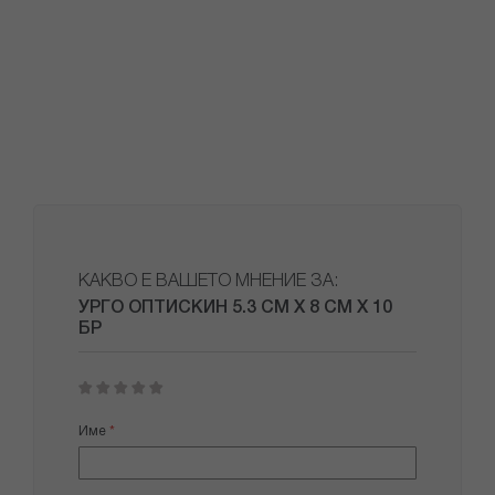
КАКВО Е ВАШЕТО МНЕНИЕ ЗА:
УРГО ОПТИСКИН 5.3 СМ Х 8 СМ Х 10
БР
1
2
3
4
5
star
stars
stars
stars
stars
Име