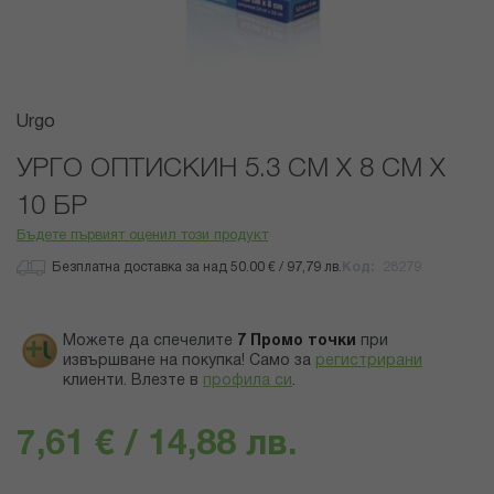
Преминете
Urgo
към
началото
УРГО ОПТИСКИН 5.3 СМ Х 8 СМ Х
на
10 БР
галерия
със
Бъдете първият оценил този продукт
снимки
Безплатна доставка за над 50.00 € / 97,79 лв.
Код
28279
Можете да спечелите
7
Промо точки
при
извършване на покупка! Само за
регистрирани
клиенти.
Влезте в
профила си
.
7,61 € / 14,88 лв.