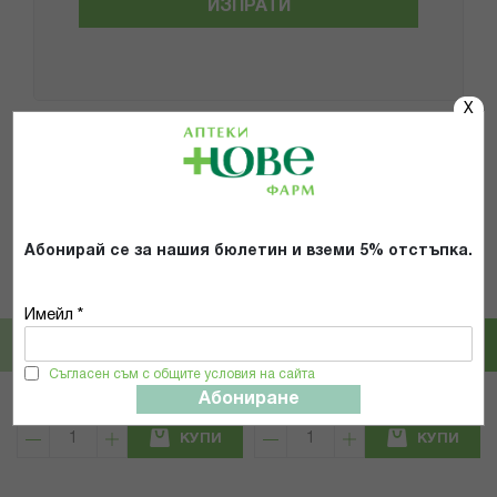
ИЗПРАТИ
X
Популярни в тази категория
Абонирай се за нашия бюлетин и вземи 5% отстъпка.
HARTMANN AG
HARTMANN AG
ХАРТМАН КОСМОПОР Е
ХАРТМАН КОСМОПОР Е
Имейл *
ПРЕВРЪЗКА СЛЕДОПЕРАТИВНА
ПРЕВРЪЗКА СЛЕДОПЕРАТИВНА
СТЕРИЛНА 7.2/5СМ Х 50БР 900870
20/10СМ Х 25БР 900876
Съгласен съм с общите условия на сайта
7,19 € / 14.06 лв.
11,59 € / 22.67 лв.
Абониране
КУПИ
КУПИ