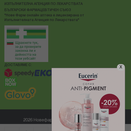
ИЗПЪЛНИТЕЛНА АГЕНЦИЯ ПО ЛЕКАРСТВАТА
БЪЛГАРСКИ ФАРМАЦЕВТИЧЕН СЪЮЗ
"Нове Фарм онлайн аптека е лицензирана от
Изпълнителната Агенция по Лекарствата"
ДОСТАВЯМЕ С:
X
2026 Новефарм ® Всички права запазени
Електронен магазин
разработен и поддържан от