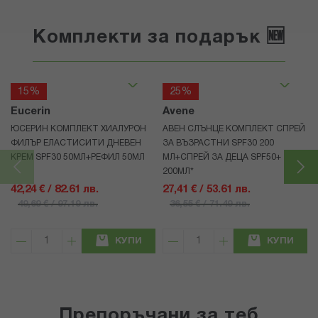
Комплекти за подарък 🆕
15%
25%
Eucerin
Avene
ЮСЕРИН КОМПЛЕКТ ХИАЛУРОН
АВЕН СЛЪНЦЕ КОМПЛЕКТ СПРЕЙ
ФИЛЪР ЕЛАСТИСИТИ ДНЕВЕН
ЗА ВЪЗРАСТНИ SPF30 200
КРЕМ SPF30 50МЛ+РЕФИЛ 50МЛ
МЛ+СПРЕЙ ЗА ДЕЦА SPF50+
200МЛ*
42,24 € / 82.61 лв.
27,41 € / 53.61 лв.
49,69 € / 97.19 лв.
36,55 € / 71.49 лв.
КУПИ
КУПИ
Препоръчани за теб