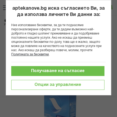
Прескачане
Търсене
Люб
Ко
към
aptekanove.bg иска съгласието Ви, за
съдържанието
Вход
да използва личните Ви данни за:
Начало
Здраве
Медицински консумативи и апарати
Лепенки
УРГО ОПТИСКИН 5.3 СМ Х 8 СМ Х 10 БР
Ние използваме бисквитки, за да ти поднасяме
персонализирани оферти, да ти дадем възможно най-
доброто и гладко шопинг преживяване и да подобряваме
Преминете
постоянно нашите услуги. Ако не искаш да приемеш
към
опционалните бисквитки по-долу, това ще е жалко, защото
може да повлияе на качеството на поднесените услуги при
края
нас. Ако искаш да разбереш повече, молим, прочети
на
Политиката за бисквитки
.
галерията
на
изображенията
Получаване на съгласие
Опции за управление