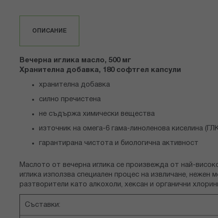
със
снимки
ОПИСАНИЕ
Вечерна иглика масло, 500 мг
Хранителна добавка, 180 софтгел капсули
хранителна добавка
силно пречистена
не съдържа химически вещества
източник на омега-6 гама-линоленова киселина (ГЛК
гарантирана чистота и биологична активност
Маслото от вечерна иглика се произвежда от най-високо
иглика използва специален процес на извличане, нежен 
разтворители като алкохоли, хексан и органични хлорин
Съставки: