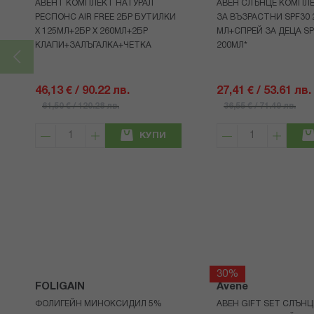
АВЕНТ КОМПЛЕКТ НАТУРАЛ
АВЕН СЛЪНЦЕ КОМПЛЕ
РЕСПОНС AIR FREE 2БР БУТИЛКИ
ЗА ВЪЗРАСТНИ SPF30 
Х 125МЛ+2БР Х 260МЛ+2БР
МЛ+СПРЕЙ ЗА ДЕЦА SP
КЛАПИ+ЗАЛЪГАЛКА+ЧЕТКА
200МЛ*
46,13 € / 90.22 лв.
27,41 € / 53.61 лв.
61,50 € / 120.28 лв.
36,55 € / 71.49 лв.
КУПИ
30%
FOLIGAIN
Avene
ФОЛИГЕЙН МИНОКСИДИЛ 5%
АВЕН GIFT SET СЛЪНЦ