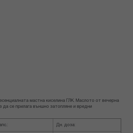
 есенциалната мастна киселина ГЛК. Маслото от вечерна
з да се прилага външно затопляне и вредни
апс.:
Дн. доза: