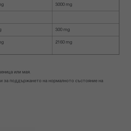
mg
3000 mg
g
300 mg
mg
2160 mg
еница или мая.
и за поддържането на нормалното състояние на