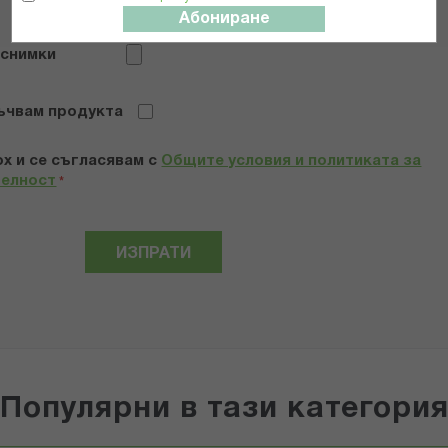
Абониране
 снимки
ъчвам продукта
х и се съгласявам с
Общите условия и политиката за
телност
*
ИЗПРАТИ
Популярни в тази категори