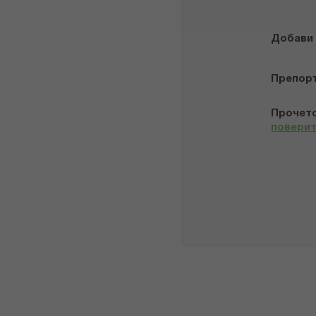
Добави
Препор
Прочето
повери