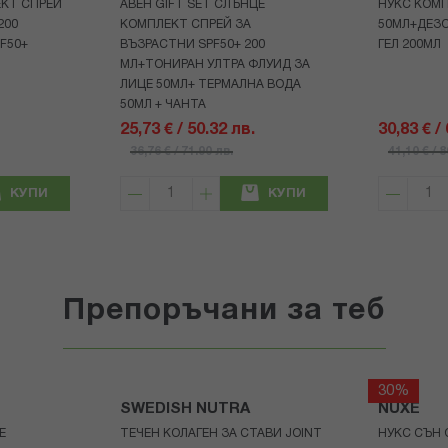
КТ СПРЕЙ
АВЕН GIFT SET СЛЪНЦЕ
НУКС КОМП
200
КОМПЛЕКТ СПРЕЙ ЗА
50МЛ+ДЕЗ
F50+
ВЪЗРАСТНИ SPF50+ 200
ГЕЛ 200МЛ
МЛ+ТОНИРАН УЛТРА ФЛУИД ЗА
ЛИЦЕ 50МЛ+ ТЕРМАЛНА ВОДА
50МЛ + ЧАНТА
25,73 € / 50.32 лв.
30,83 € /
36,76 € / 71.90 лв.
41,10 € / 
КУПИ
КУПИ
Препоръчани за теб
30%
SWEDISH NUTRA
NUXE
Е
ТЕЧЕН КОЛАГЕН ЗА СТАВИ JOINT
НУКС СЪН 