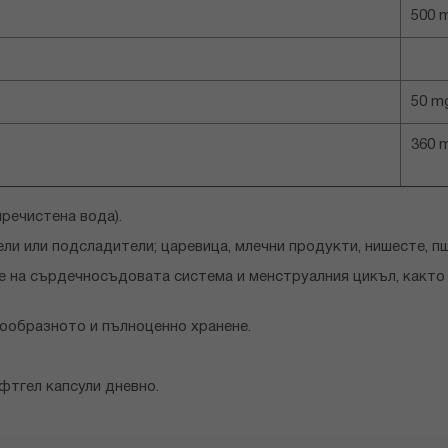
500 
50 m
360 
пречистена вода).
ли или подсладители; царевица, млечни продукти, нишесте, пш
на сърдечносъдовата система и менструалния цикъл, както 
нообразното и пълноценно хранене.
фтгел капсули дневно.