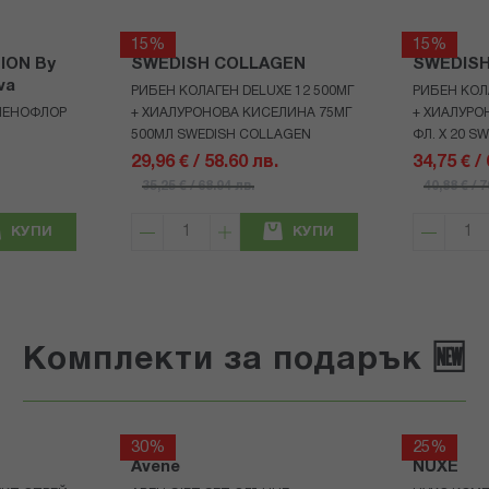
15%
15%
ION By
SWEDISH COLLAGEN
SWEDIS
va
РИБЕН КОЛАГЕН DELUXE 12 500МГ
РИБЕН КОЛ
 МЕНОФЛОР
+ ХИАЛУРОНОВА КИСЕЛИНА 75МГ
+ ХИАЛУРО
500МЛ SWEDISH COLLAGEN
ФЛ. X 20 S
29,96 € / 58.60 лв.
34,75 € /
35,25 € / 68.94 лв.
40,88 € / 
КУПИ
КУПИ
Комплекти за подарък 🆕
30%
25%
Avene
NUXE