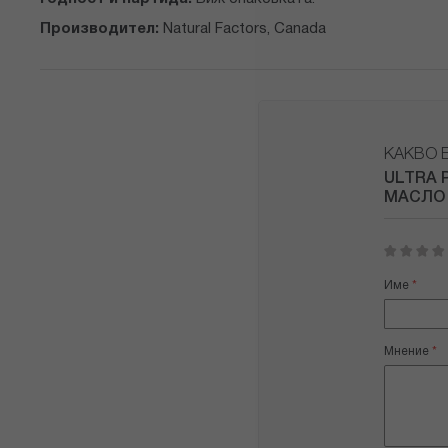
Производител:
Natural Factors, Canada
КАКВО 
ULTRA 
МАСЛО 
1
2
3
4
5
star
stars
stars
stars
stars
Име
Мнение