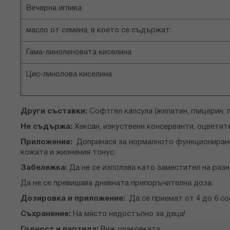
Вечерна иглика
масло от семена, в което се съдържат:
Гама-линоленовата киселина
Цис-линолова киселина
Други съставки:
Софтгел капсула (желатин, глицерин, 
Не съдържа:
Хексан, изкуствени консерванти, оцветите
Приложение:
Допринася за нормалното функциониране 
кожата и жизнения тонус.
Забележка:
Да не се използва като заместител на раз
Да не се превишава дневната препоръчителна доза.
Дозировка и приложение:
Да се приемат от 4 до 6 со
Съхранение:
На място недостъпно за деца!
Годност и партида:
Виж опаковката.