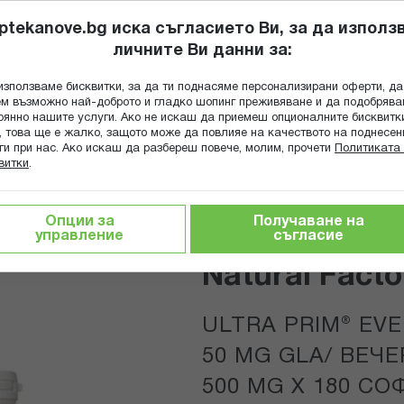
ptekanove.bg иска съгласието Ви, за да използ
личните Ви данни за:
ПОПИТАЙ Ф
използваме бисквитки, за да ти поднасяме персонализирани оферти, да
Търсене
м възможно най-доброто и гладко шопинг преживяване и да подобряв
оянно нашите услуги. Ако не искаш да приемеш опционалните бисквитк
КА
ГРИЖА ЗА МАЙКАТА И ДЕТЕТО
ХРАНИТЕЛНИ ДОБАВКИ
, това ще е жалко, защото може да повлияе на качеството на поднесен
ги при нас. Ако искаш да разбереш повече, молим, прочети
Политиката 
витки
.
 раздразнения
ка масло 500 mg х 180 софтгел капсули Natural Factors
Опции за
Получаване на
управление
съгласие
Natural Facto
ULTRA PRIM® EVE
50 MG GLA/ ВЕЧ
500 MG Х 180 С