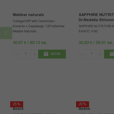
Webber naturals
SAPPHIRE NUTRIT
Dr.Nedelia Shtono
Collagen30® with Ceramides -
Колаген + Серамиди, 120 таблетки
SAPPHIRE NUTRITION
Webber Naturals
6 КАПС. X 60
40,97 € / 80.13 лв.
30,63 € / 59.91 лв.
КУПИ
25%
25%
Avent
Avene