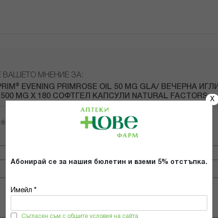
Е ВАШЕТО МНЕНИЕ ЗА:
PRIM® EVENING PRIMROSE OIL 50 MG GLA/ ВЕЧЕРНА ИГЛ
500 MG Х 180 СОФТГЕЛ КАПСУЛИ NATURAL FACTORS
X
Имейл адрес
Абонирай се за нашия бюлетин и вземи 5% отстъпка.
Имейл *
Съгласен съм с общите условия на сайта