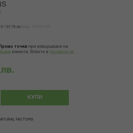
RS
т
€ / 97,79 лв.
Код
RV2352 NF
Промо точки
при извършване на
ирани
клиенти.
Влезте в
профила си
.
 лв.
КУПИ
NATURAL FACTORS