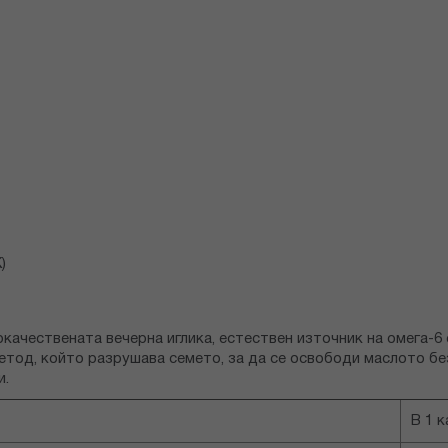
)
качествената вечерна иглика, естествен източник на омега-6
метод, който разрушава семето, за да се освободи маслото бе
и.
В 1 к