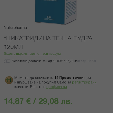
Преминете
Naturpharma
към
началото
*ЦИКАТРИДИНА ТЕЧНА ПУДРА
на
120МЛ
галерия
със
Бъдете първият оценил този продукт
снимки
Безплатна доставка за над 50.00 € / 97,79 лв.
Код
98701
Можете да спечелите
14
Промо точки
при
извършване на покупка! Само за
регистрирани
клиенти.
Влезте в
профила си
.
14,87 € / 29,08 лв.