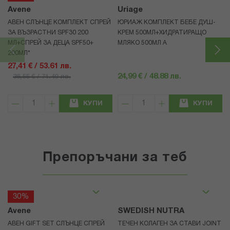
Avene
Uriage
АВЕН СЛЪНЦЕ КОМПЛЕКТ СПРЕЙ
ЮРИАЖ КОМПЛЕКТ БЕБЕ ДУШ-
ЗА ВЪЗРАСТНИ SPF30 200
КРЕМ 500МЛ+ХИДРАТИРАЩО
МЛ+СПРЕЙ ЗА ДЕЦА SPF50+
МЛЯКО 500МЛ A
200МЛ*
27,41 € / 53.61 лв.
24,99 € / 48.88 лв.
36,55 € / 71.49 лв.
КУПИ
КУПИ
Препоръчани за теб
30%
Avene
SWEDISH NUTRA
АВЕН GIFT SET СЛЪНЦЕ СПРЕЙ
ТЕЧЕН КОЛАГЕН ЗА СТАВИ JOINT