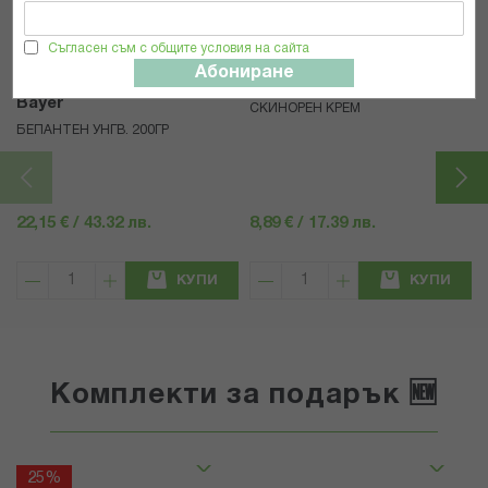
Съгласен съм с общите условия на сайта
Абониране
Bayer
СКИНОРЕН КРЕМ
БЕПАНТЕН УНГВ. 200ГР
22,15 € / 43.32 лв.
8,89 € / 17.39 лв.
КУПИ
КУПИ
Комплекти за подарък 🆕
25%