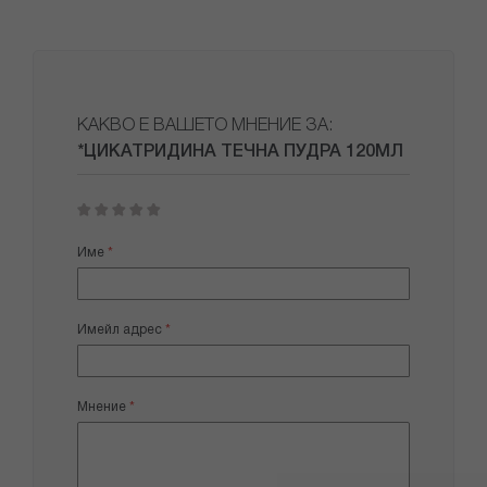
КАКВО Е ВАШЕТО МНЕНИЕ ЗА:
*ЦИКАТРИДИНА ТЕЧНА ПУДРА 120МЛ
1
2
3
4
5
star
stars
stars
stars
stars
Име
Имейл адрес
Мнение