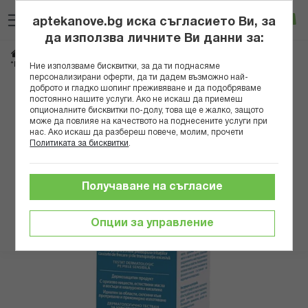
Прескачане
Търсене
Люб
Ко
към
aptekanove.bg иска съгласието Ви, за
съдържанието
Вход
да използва личните Ви данни за:
Начало
Здраве
Дерматологични проблеми
Кожни раздразнения
*ЦИКАТРИДИНА ТЕЧНА ПУДРА 120МЛ
Ние използваме бисквитки, за да ти поднасяме
персонализирани оферти, да ти дадем възможно най-
доброто и гладко шопинг преживяване и да подобряваме
Преминете
постоянно нашите услуги. Ако не искаш да приемеш
към
опционалните бисквитки по-долу, това ще е жалко, защото
може да повлияе на качеството на поднесените услуги при
края
нас. Ако искаш да разбереш повече, молим, прочети
на
Политиката за бисквитки
.
галерията
на
изображенията
Получаване на съгласие
Опции за управление