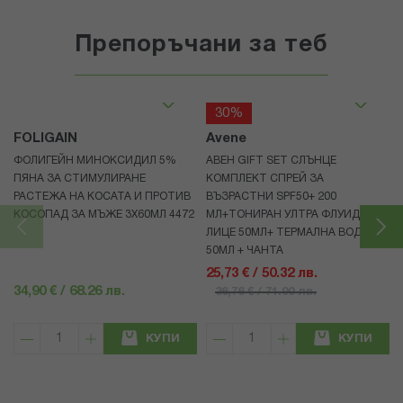
Препоръчани за теб
30%
FOLIGAIN
Avene
ФОЛИГЕЙН МИНОКСИДИЛ 5%
АВЕН GIFT SET СЛЪНЦЕ
ПЯНА ЗА СТИМУЛИРАНЕ
КОМПЛЕКТ СПРЕЙ ЗА
РАСТЕЖА НА КОСАТА И ПРОТИВ
ВЪЗРАСТНИ SPF50+ 200
КОСОПАД ЗА МЪЖЕ 3X60МЛ 4472
МЛ+ТОНИРАН УЛТРА ФЛУИД ЗА
ЛИЦЕ 50МЛ+ ТЕРМАЛНА ВОДА
50МЛ + ЧАНТА
25,73 € / 50.32 лв.
34,90 € / 68.26 лв.
36,76 € / 71.90 лв.
КУПИ
КУПИ