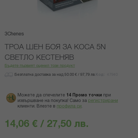
Преминете
3Chenes
към
началото
ТРОА ШЕН БОЯ ЗА КОСА 5N
на
СВЕТЛО КЕСТЕНЯВ
галерия
със
Бъдете първият оценил този продукт
снимки
Безплатна доставка за над 50.00 € / 97,79 лв.
Код
47940
Можете да спечелите
14
Промо точки
при
извършване на покупка! Само за
регистрирани
клиенти.
Влезте в
профила си
.
14,06 € / 27,50 лв.