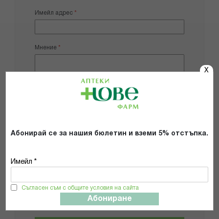
Имейл адрес
Мнение
X
Добави снимки
Абонирай се за нашия бюлетин и вземи 5% отстъпка.
Препоръчвам продукта
Имейл *
Прочетох и се съгласявам с
Общите условия и политиката за
Съгласен съм с общите условия на сайта
поверителност
*
Абониране