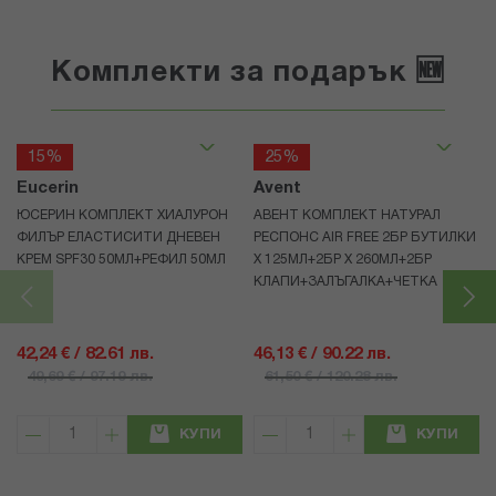
Комплекти за подарък 🆕
15%
25%
Eucerin
Avent
ЮСЕРИН КОМПЛЕКТ ХИАЛУРОН
АВЕНТ КОМПЛЕКТ НАТУРАЛ
ФИЛЪР ЕЛАСТИСИТИ ДНЕВЕН
РЕСПОНС AIR FREE 2БР БУТИЛКИ
КРЕМ SPF30 50МЛ+РЕФИЛ 50МЛ
Х 125МЛ+2БР Х 260МЛ+2БР
КЛАПИ+ЗАЛЪГАЛКА+ЧЕТКА
42,24 € / 82.61 лв.
46,13 € / 90.22 лв.
49,69 € / 97.19 лв.
61,50 € / 120.28 лв.
КУПИ
КУПИ