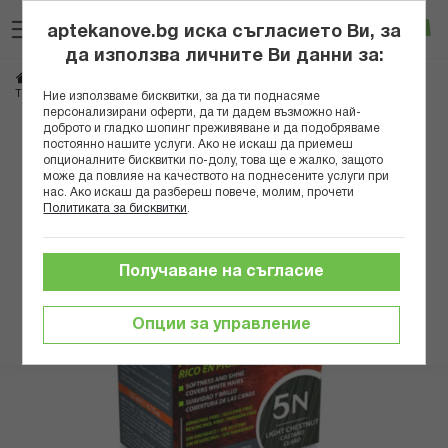
Прескачане
Търсене
Люб
Ко
към
aptekanove.bg иска съгласието Ви, за
съдържанието
Вход
да използва личните Ви данни за:
Начало
Козметика
Бои за коса и оцветители
ТРОА ШЕН БОЯ ЗА КОСА 5N СВЕТЛО КЕСТЕНЯВ
Ние използваме бисквитки, за да ти поднасяме
персонализирани оферти, да ти дадем възможно най-
доброто и гладко шопинг преживяване и да подобряваме
Преминете
постоянно нашите услуги. Ако не искаш да приемеш
към
опционалните бисквитки по-долу, това ще е жалко, защото
може да повлияе на качеството на поднесените услуги при
края
нас. Ако искаш да разбереш повече, молим, прочети
на
Политиката за бисквитки
.
галерията
на
изображенията
Получаване на съгласие
Опции за управление