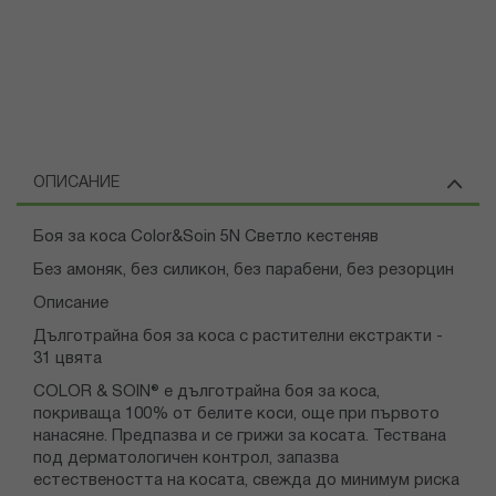
ОПИСАНИЕ
Боя за коса Color&Soin 5N Светло кестеняв
Без амоняк, без силикон, без парабени, без резорцин
Описание
Дълготрайна боя за коса с растителни екстракти -
31 цвята
COLOR & SOIN® е дълготрайна боя за коса,
покриваща 100% от белите коси, още при първото
нанасяне. Предпазва и се грижи за косата. Тествана
под дерматологичен контрол, запазва
естествеността на косата, свежда до минимум риска