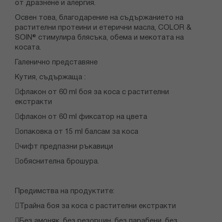
от дразнене и алергия.
Освен това, благодарение на съдържанието на
растителни протеини и етерични масла, COLOR &
SOIN® стимулира блясъка, обема и мекотата на
косата.
Галенично представяне
Кутия, съдържаща :
флакон от 60 ml боя за коса с растителни
екстракти
флакон от 60 ml фиксатор на цвета
опаковка от 15 ml балсам за коса
чифт предпазни ръкавици
обяснителна брошура.
Предимства на продуктите:
Трайна боя за коса с растителни екстракти
Без амоняк, без резорцин, без парабени, без