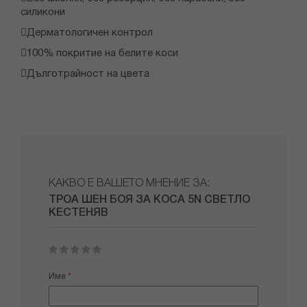
силикони
Дерматологичен контрол
100% покритие на белите коси
Дълготрайност на цвета
КАКВО Е ВАШЕТО МНЕНИЕ ЗА:
ТРОА ШЕН БОЯ ЗА КОСА 5N СВЕТЛО
КЕСТЕНЯВ
1
2
3
4
5
star
stars
stars
stars
stars
Име