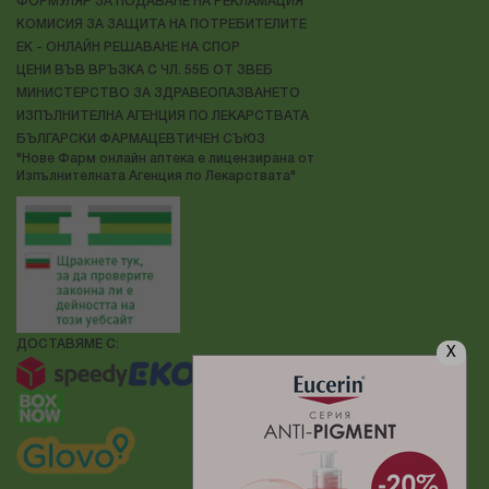
ФОРМУЛЯР ЗА ПОДАВАНЕ НА РЕКЛАМАЦИЯ
КОМИСИЯ ЗА ЗАЩИТА НА ПОТРЕБИТЕЛИТЕ
ЕК - ОНЛАЙН РЕШАВАНЕ НА СПОР
ЦЕНИ ВЪВ ВРЪЗКА С ЧЛ. 55Б ОТ ЗВЕБ
МИНИСТЕРСТВО ЗА ЗДРАВЕОПАЗВАНЕТО
ИЗПЪЛНИТЕЛНА АГЕНЦИЯ ПО ЛЕКАРСТВАТА
БЪЛГАРСКИ ФАРМАЦЕВТИЧЕН СЪЮЗ
"Нове Фарм онлайн аптека е лицензирана от
Изпълнителната Агенция по Лекарствата"
ДОСТАВЯМЕ С:
X