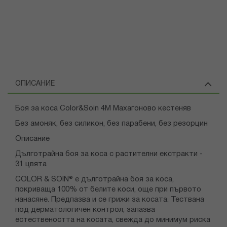
ОПИСАНИЕ
Боя за коса Color&Soin 4М Махагоново кестеняв
Без амоняк, без силикон, без парабени, без резорцин
Описание
Дълготрайна боя за коса с растителни екстракти -
31 цвята
COLOR & SOIN® е дълготрайна боя за коса,
покриваща 100% от белите коси, още при първото
нанасяне. Предпазва и се грижи за косата. Тествана
под дерматологичен контрол, запазва
естествеността на косата, свежда до минимум риска