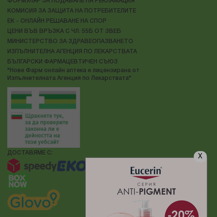
ФОРМУЛЯР ЗА ПОДАВАНЕ НА РЕКЛАМАЦИЯ
КОМИСИЯ ЗА ЗАЩИТА НА ПОТРЕБИТЕЛИТЕ
ЕК - ОНЛАЙН РЕШАВАНЕ НА СПОР
ЦЕНИ ВЪВ ВРЪЗКА С ЧЛ. 55Б ОТ ЗВЕБ
МИНИСТЕРСТВО ЗА ЗДРАВЕОПАЗВАНЕТО
ИЗПЪЛНИТЕЛНА АГЕНЦИЯ ПО ЛЕКАРСТВАТА
БЪЛГАРСКИ ФАРМАЦЕВТИЧЕН СЪЮЗ
"Нове Фарм онлайн аптека е лицензирана от
Изпълнителната Агенция по Лекарствата"
ДОСТАВЯМЕ С:
X