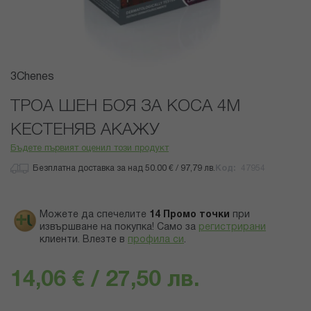
Преминете
3Chenes
към
началото
ТРОА ШЕН БОЯ ЗА КОСА 4М
на
КЕСТЕНЯВ АКАЖУ
галерия
със
Бъдете първият оценил този продукт
снимки
Безплатна доставка за над 50.00 € / 97,79 лв.
Код
47954
Можете да спечелите
14
Промо точки
при
извършване на покупка! Само за
регистрирани
клиенти.
Влезте в
профила си
.
14,06 € / 27,50 лв.