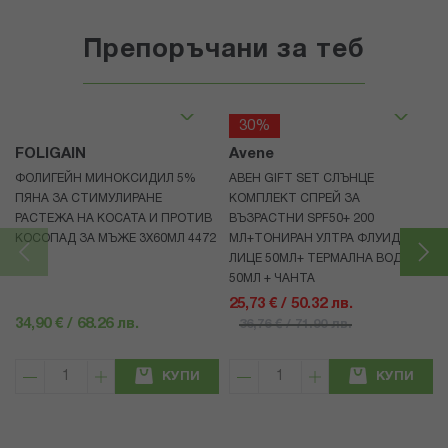
Препоръчани за теб
30%
FOLIGAIN
Avene
ФОЛИГЕЙН МИНОКСИДИЛ 5%
АВЕН GIFT SET СЛЪНЦЕ
ПЯНА ЗА СТИМУЛИРАНЕ
КОМПЛЕКТ СПРЕЙ ЗА
РАСТЕЖА НА КОСАТА И ПРОТИВ
ВЪЗРАСТНИ SPF50+ 200
КОСОПАД ЗА МЪЖЕ 3X60МЛ 4472
МЛ+ТОНИРАН УЛТРА ФЛУИД ЗА
ЛИЦЕ 50МЛ+ ТЕРМАЛНА ВОДА
50МЛ + ЧАНТА
25,73 € / 50.32 лв.
34,90 € / 68.26 лв.
36,76 € / 71.90 лв.
КУПИ
КУПИ