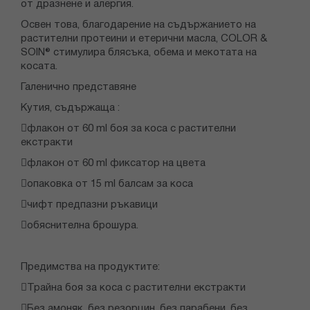
от дразнене и алергия.
Освен това, благодарение на съдържанието на
растителни протеини и етерични масла, COLOR &
SOIN® стимулира блясъка, обема и мекотата на
косата.
Галенично представяне
Кутия, съдържаща :
флакон от 60 ml боя за коса с растителни
екстракти
флакон от 60 ml фиксатор на цвета
опаковка от 15 ml балсам за коса
чифт предпазни ръкавици
обяснителна брошура.
Предимства на продуктите:
Трайна боя за коса с растителни екстракти
Без амоняк, без резорцин, без парабени, без