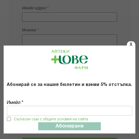
Имейл адрес
Мнение
X
Добави снимки
Абонирай се за нашия бюлетин и вземи 5% отстъпка.
Препоръчвам продукта
Имейл *
Прочетох и се съгласявам с
Общите условия и политиката за
Съгласен съм с общите условия на сайта
поверителност
*
Абониране