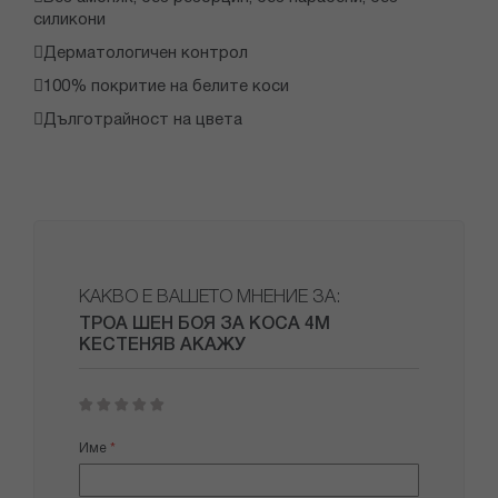
силикони
Дерматологичен контрол
100% покритие на белите коси
Дълготрайност на цвета
КАКВО Е ВАШЕТО МНЕНИЕ ЗА:
ТРОА ШЕН БОЯ ЗА КОСА 4М
КЕСТЕНЯВ АКАЖУ
1
2
3
4
5
star
stars
stars
stars
stars
Име