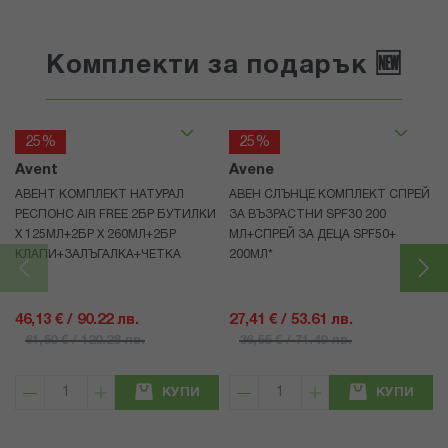
Комплекти за подарък 🆕
25%
25%
Avent
Avene
АВЕНТ КОМПЛЕКТ НАТУРАЛ
АВЕН СЛЪНЦЕ КОМПЛЕКТ СПРЕЙ
РЕСПОНС AIR FREE 2БР БУТИЛКИ
ЗА ВЪЗРАСТНИ SPF30 200
Х 125МЛ+2БР Х 260МЛ+2БР
МЛ+СПРЕЙ ЗА ДЕЦА SPF50+
КЛАПИ+ЗАЛЪГАЛКА+ЧЕТКА
200МЛ*
46,13 € / 90.22 лв.
27,41 € / 53.61 лв.
61,50 € / 120.28 лв.
36,55 € / 71.49 лв.
КУПИ
КУПИ