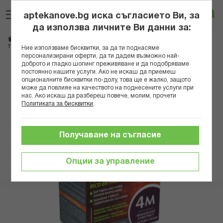
Прескачане
Търсене
Люб
Ко
към
aptekanove.bg иска съгласието Ви, за
съдържанието
Вход
да използва личните Ви данни за:
Начало
Козметика
Бои за коса и оцветители
ТРОА ШЕН БОЯ ЗА КОСА 4М КЕСТЕНЯВ АКАЖУ
Ние използваме бисквитки, за да ти поднасяме
персонализирани оферти, да ти дадем възможно най-
доброто и гладко шопинг преживяване и да подобряваме
Преминете
постоянно нашите услуги. Ако не искаш да приемеш
към
опционалните бисквитки по-долу, това ще е жалко, защото
може да повлияе на качеството на поднесените услуги при
края
нас. Ако искаш да разбереш повече, молим, прочети
на
Политиката за бисквитки
.
галерията
на
изображенията
Получаване на съгласие
Опции за управление