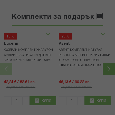
Комплекти за подарък 🆕
15%
25%
Eucerin
Avent
ЮСЕРИН КОМПЛЕКТ ХИАЛУРОН
АВЕНТ КОМПЛЕКТ НАТУРАЛ
ФИЛЪР ЕЛАСТИСИТИ ДНЕВЕН
РЕСПОНС AIR FREE 2БР БУТИЛКИ
КРЕМ SPF30 50МЛ+РЕФИЛ 50МЛ
Х 125МЛ+2БР Х 260МЛ+2БР
КЛАПИ+ЗАЛЪГАЛКА+ЧЕТКА
42,24 € / 82.61 лв.
46,13 € / 90.22 лв.
49,69 € / 97.19 лв.
61,50 € / 120.28 лв.
КУПИ
КУПИ