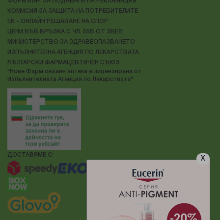
ФОРМУЛЯР ЗА ПОДАВАНЕ НА РЕКЛАМАЦИЯ
КОМИСИЯ ЗА ЗАЩИТА НА ПОТРЕБИТЕЛИТЕ
ЕК - ОНЛАЙН РЕШАВАНЕ НА СПОР
ЦЕНИ ВЪВ ВРЪЗКА С ЧЛ. 55Б ОТ ЗВЕБ
МИНИСТЕРСТВО ЗА ЗДРАВЕОПАЗВАНЕТО
ИЗПЪЛНИТЕЛНА АГЕНЦИЯ ПО ЛЕКАРСТВАТА
БЪЛГАРСКИ ФАРМАЦЕВТИЧЕН СЪЮЗ
"Нове Фарм онлайн аптека е лицензирана от
Изпълнителната Агенция по Лекарствата"
ДОСТАВЯМЕ С:
X