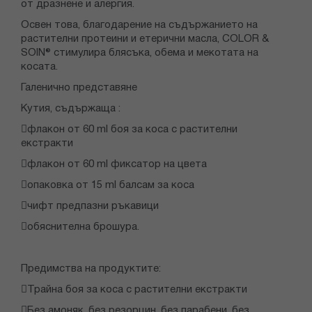
от дразнене и алергия.
Освен това, благодарение на съдържанието на
растителни протеини и етерични масла, COLOR &
SOIN® стимулира блясъка, обема и мекотата на
косата.
Галенично представяне
Кутия, съдържаща :
флакон от 60 ml боя за коса с растителни
екстракти
флакон от 60 ml фиксатор на цвета
опаковка от 15 ml балсам за коса
чифт предпазни ръкавици
обяснителна брошура.
Предимства на продуктите:
Трайна боя за коса с растителни екстракти
Без амоняк, без резорцин, без парабени, без