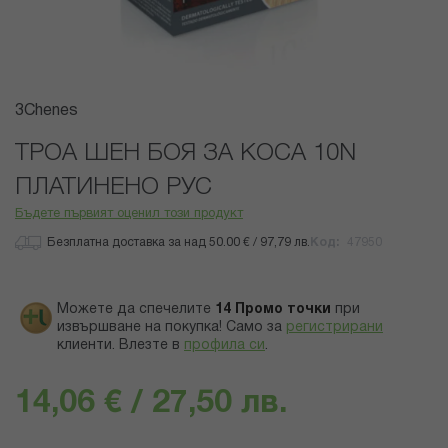
Преминете
3Chenes
към
началото
ТРОА ШЕН БОЯ ЗА КОСА 10N
на
ПЛАТИНЕНО РУС
галерия
със
Бъдете първият оценил този продукт
снимки
Безплатна доставка за над 50.00 € / 97,79 лв.
Код
47950
Можете да спечелите
14
Промо точки
при
извършване на покупка! Само за
регистрирани
клиенти.
Влезте в
профила си
.
14,06 € / 27,50 лв.