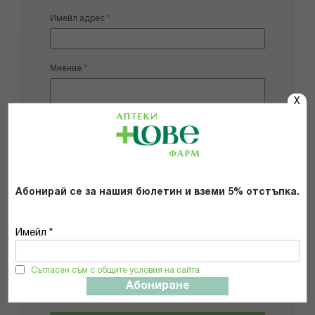
Имейл адрес
Мнение
X
Добави снимки
Абонирай се за нашия бюлетин и вземи 5% отстъпка.
Препоръчвам продукта
Имейл *
Прочетох и се съгласявам с
Общите условия и политиката за
Съгласен съм с общите условия на сайта
поверителност
*
Абониране