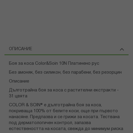
ОПИСАНИЕ
Боя за коса Color&Soin 10N Платинено рус
Без амоняк, без силикон, без парабени, без резорцин
Описание
Дълготрайна боя за коса с растителни екстракти -
31 цвята
COLOR & SOIN® е дълготрайна боя за коса,
покриваща 100% от белите коси, още при първото
нанасяне. Предпазва и се грижи за косата. Тествана
под дерматологичен контрол, запазва
естествеността на косата, свежда до минимум риска