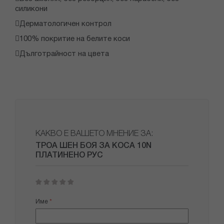
силикони
Дерматологичен контрол
100% покритие на белите коси
Дълготрайност на цвета
КАКВО Е ВАШЕТО МНЕНИЕ ЗА:
ТРОА ШЕН БОЯ ЗА КОСА 10N
ПЛАТИНЕНО РУС
1
2
3
4
5
star
stars
stars
stars
stars
Име