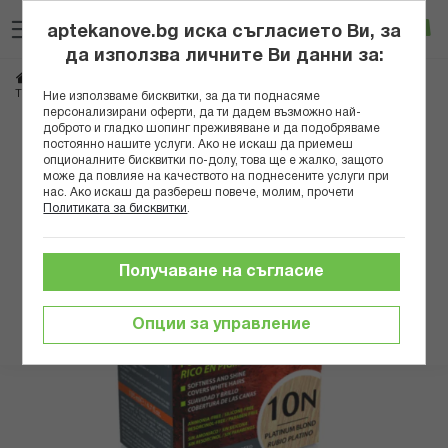
Прескачане
Търсене
Люб
Ко
към
aptekanove.bg иска съгласието Ви, за
съдържанието
Вход
да използва личните Ви данни за:
Начало
Козметика
Бои за коса и оцветители
ТРОА ШЕН БОЯ ЗА КОСА 10N ПЛАТИНЕНО РУС
Ние използваме бисквитки, за да ти поднасяме
персонализирани оферти, да ти дадем възможно най-
доброто и гладко шопинг преживяване и да подобряваме
Преминете
постоянно нашите услуги. Ако не искаш да приемеш
към
опционалните бисквитки по-долу, това ще е жалко, защото
може да повлияе на качеството на поднесените услуги при
края
нас. Ако искаш да разбереш повече, молим, прочети
на
Политиката за бисквитки
.
галерията
на
изображенията
Получаване на съгласие
Опции за управление