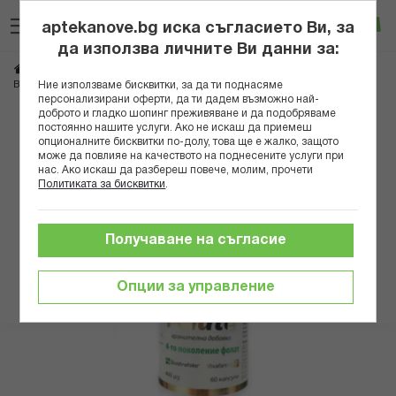
Прескачане
Търсене
Люб
Ко
към
aptekanove.bg иска съгласието Ви, за
съдържанието
Вход
да използва личните Ви данни за:
Начало
Хранителни добавки
Витамини
Витамини Б група
ТОП ФОЛАТ КАПС Х 60 ВИВАФАРМА
Ние използваме бисквитки, за да ти поднасяме
Витамин Б9
персонализирани оферти, да ти дадем възможно най-
доброто и гладко шопинг преживяване и да подобряваме
Преминете
постоянно нашите услуги. Ако не искаш да приемеш
опционалните бисквитки по-долу, това ще е жалко, защото
към
може да повлияе на качеството на поднесените услуги при
края
нас. Ако искаш да разбереш повече, молим, прочети
на
Политиката за бисквитки
.
галерията
на
изображенията
Получаване на съгласие
Опции за управление