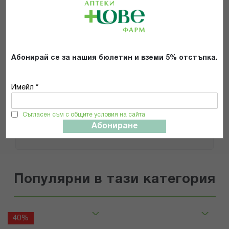
Препоръчвам продукта
Прочетох и се съгласявам с
Абонирай се за нашия бюлетин и вземи 5% отстъпка.
Общите условия и политиката за
поверителност
*
Имейл *
ИЗПРАТИ
Съгласен съм с общите условия на сайта
Абониране
Популярни в тази категория
40%