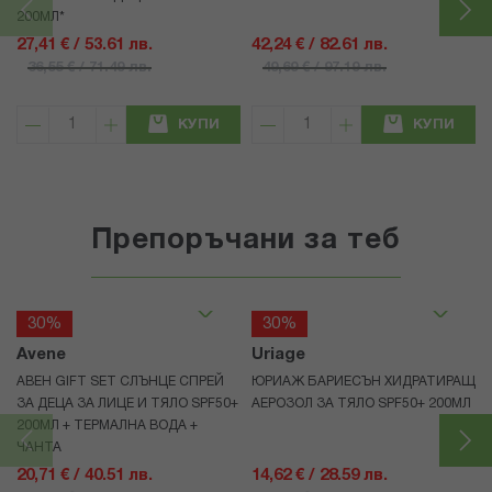
200МЛ*
27,41 € / 53.61 лв.
42,24 € / 82.61 лв.
36,55 € / 71.49 лв.
49,69 € / 97.19 лв.
КУПИ
КУПИ
Препоръчани за теб
30%
30%
Avene
Uriage
АВЕН GIFT SET СЛЪНЦЕ СПРЕЙ
ЮРИАЖ БАРИЕСЪН ХИДРАТИРАЩ
ЗА ДЕЦА ЗА ЛИЦЕ И ТЯЛО SPF50+
АЕРОЗОЛ ЗА ТЯЛО SPF50+ 200МЛ
200МЛ + ТЕРМАЛНА ВОДА +
ЧАНТА
20,71 € / 40.51 лв.
14,62 € / 28.59 лв.