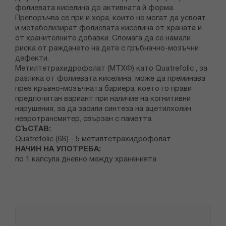
фолиевата киселина до активната й форма.
Препоръчва се при и хора, които не могат да усвоят
и метаболизират фолиевата киселина от храната и
от хранителните добавки. Спомага да се намали
риска от раждането на дете с гръбначно-мозъчни
дефекти.
Метилтетрахидрофолат (МТХФ) като Quatrefolic , за
разлика от фолиевата киселина може да преминава
през кръвно-мозъчната бариера, което го прави
предпочитан вариант при наличие на когнитивни
нарушения, за да засили синтеза на ацетилхолин
невротрансмитер, свързан с паметта.
СЪСТАВ:
Quatrefolic (6S) - 5 метилтетрахидрофолат
НАЧИН НА УПОТРЕБА:
по 1 капсула дневно между храненията