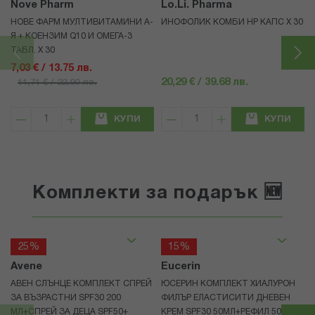
Nove Pharm
Lo.Li. Pharma
НОВЕ ФАРМ МУЛТИВИТАМИНИ А-
ИНОФОЛИК КОМБИ HP КАПС Х 30
Я + КОЕНЗИМ Q10 И ОМЕГА-3
ТАБЛ. Х 30
7,03 € / 13.75 лв.
20,29 € / 39.68 лв.
11,71 € / 22.90 лв.
КУПИ
КУПИ
Комплекти за подарък 🆕
25%
15%
Avene
Eucerin
АВЕН СЛЪНЦЕ КОМПЛЕКТ СПРЕЙ
ЮСЕРИН КОМПЛЕКТ ХИАЛУРОН
ЗА ВЪЗРАСТНИ SPF30 200
ФИЛЪР ЕЛАСТИСИТИ ДНЕВЕН
МЛ+СПРЕЙ ЗА ДЕЦА SPF50+
КРЕМ SPF30 50МЛ+РЕФИЛ 50МЛ