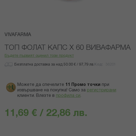
Преминете
VIVAFARMA
към
началото
ТОП ФОЛАТ КАПС Х 60 ВИВАФАРМА
на
Бъдете първият оценил този продукт
галерия
със
Безплатна доставка за над 50.00 € / 97,79 лв.
Код
36201
снимки
Можете да спечелите
11
Промо точки
при
извършване на покупка! Само за
регистрирани
клиенти.
Влезте в
профила си
.
11,69 € / 22,86 лв.