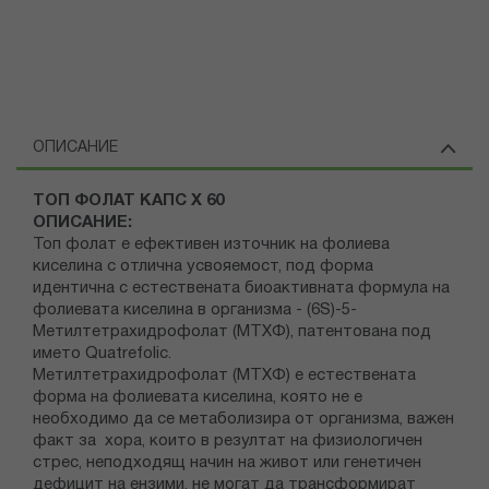
ОПИСАНИЕ
ТОП ФОЛАТ КАПС Х 60
ОПИСАНИЕ:
Топ фолат е ефективен източник на фолиева
киселина с отлична усвояемост, под форма
идентична с естествената биоактивната формула на
фолиевата киселина в организма - (6S)-5-
Метилтетрахидрофолат (МТХФ), патентована под
името Quatrefolic.
Метилтетрахидрофолат (МТХФ) е естествената
форма на фолиевата киселина, която не е
необходимо да се метаболизира от организма, важен
факт за хора, които в резултат на физиологичен
стрес, неподходящ начин на живот или генетичен
дефицит на ензими, не могат да трансформират