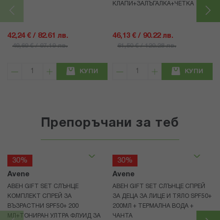
КЛАПИ+ЗАЛЪГАЛКА+ЧЕТКА
42,24 € / 82.61 лв.
46,13 € / 90.22 лв.
49,69 € / 97.19 лв.
61,50 € / 120.28 лв.
КУПИ
КУПИ
Препоръчани за теб
30%
30%
Avene
Avene
АВЕН GIFT SET СЛЪНЦЕ
АВЕН GIFT SET СЛЪНЦЕ СПРЕЙ
КОМПЛЕКТ СПРЕЙ ЗА
ЗА ДЕЦА ЗА ЛИЦЕ И ТЯЛО SPF50+
ВЪЗРАСТНИ SPF50+ 200
200МЛ + ТЕРМАЛНА ВОДА +
МЛ+ТОНИРАН УЛТРА ФЛУИД ЗА
ЧАНТА