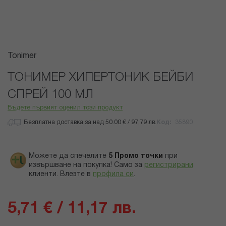
Преминете
Tonimer
към
началото
ТОНИМЕР ХИПЕРТОНИК БЕЙБИ
на
СПРЕЙ 100 МЛ
галерия
със
Бъдете първият оценил този продукт
снимки
Безплатна доставка за над 50.00 € / 97,79 лв.
Код
35890
Можете да спечелите
5
Промо точки
при
извършване на покупка! Само за
регистрирани
клиенти.
Влезте в
профила си
.
5,71 € / 11,17 лв.