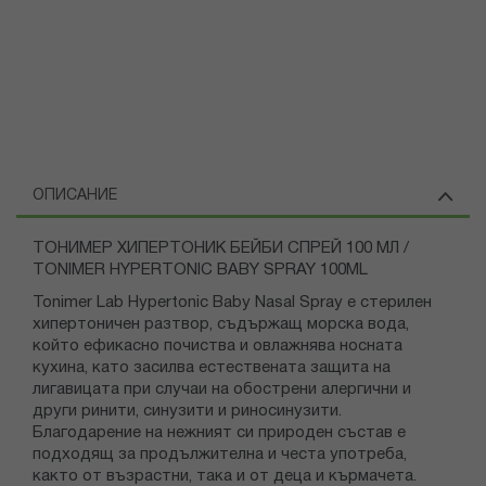
ОПИСАНИЕ
ТОНИМЕР ХИПЕРТОНИК БЕЙБИ СПРЕЙ 100 МЛ /
TONIMER HYPERTONIC BABY SPRAY 100ML
Tonimer Lab Hypertonic Baby Nasal Spray e стерилен
хипертоничен разтвор, съдържащ морска вода,
който ефикасно почиства и овлажнява носната
кухина, като засилва естествената защита на
лигавицата при случаи на обострени алергични и
други ринити, синузити и риносинузити.
Благодарение на нежният си природен състав е
подходящ за продължителна и честа употреба,
както от възрастни, така и от деца и кърмачета.