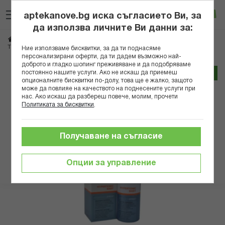
Прескачане
Търсене
Люб
Ко
към
aptekanove.bg иска съгласието Ви, за
съдържанието
Вход
да използва личните Ви данни за:
Начало
Здраве
Очи, уши, нос, гърло
Нос
ТОНИМЕР ХИПЕРТОНИК БЕЙБИ СПРЕЙ 100 МЛ
Ние използваме бисквитки, за да ти поднасяме
персонализирани оферти, да ти дадем възможно най-
доброто и гладко шопинг преживяване и да подобряваме
Преминете
постоянно нашите услуги. Ако не искаш да приемеш
Трайно ниска цена онлайн
към
опционалните бисквитки по-долу, това ще е жалко, защото
може да повлияе на качеството на поднесените услуги при
края
нас. Ако искаш да разбереш повече, молим, прочети
на
Политиката за бисквитки
.
галерията
на
изображенията
Получаване на съгласие
Опции за управление