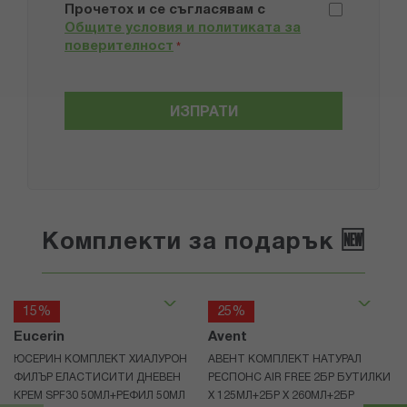
Прочетох и се съгласявам с
Общите условия и политиката за
поверителност
*
ИЗПРАТИ
Комплекти за подарък 🆕
15%
25%
Eucerin
Avent
ЮСЕРИН КОМПЛЕКТ ХИАЛУРОН
АВЕНТ КОМПЛЕКТ НАТУРАЛ
ФИЛЪР ЕЛАСТИСИТИ ДНЕВЕН
РЕСПОНС AIR FREE 2БР БУТИЛКИ
КРЕМ SPF30 50МЛ+РЕФИЛ 50МЛ
Х 125МЛ+2БР Х 260МЛ+2БР