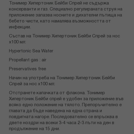
Тонимер Хипертоник Бейби Спрей не съдържа
консерванти и газ. Специално регулираната струя на
приложение запазва носните и дихателни пътища на
бебето чисти, като намалява възможността от
инфекции.
Състав на Тонимер Хипертоник Бейби Спрей за нос
х100 мл:
Hypertonic Sea Water
Propellant gas : air
Preservatives free
Начин на употреба на Тонимер Хипертоник Бейби
Спрей за нос х100 мл:
Отстранете капачката от флакона. Тонимер
Хипертоник Бейби спрей е удобен за приложение във
всяко едно положение на тялото. Препоръчително е
главата да бъде наведена на една страна и
повдигната нагоре. Последователно се впръсква в
двете ноздри на всеки 3-4 часа 2-3 пъти на ден в
продължение на 15 дни.