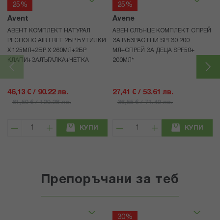
25%
25%
Avent
Avene
АВЕНТ КОМПЛЕКТ НАТУРАЛ
АВЕН СЛЪНЦЕ КОМПЛЕКТ СПРЕЙ
РЕСПОНС AIR FREE 2БР БУТИЛКИ
ЗА ВЪЗРАСТНИ SPF30 200
Х 125МЛ+2БР Х 260МЛ+2БР
МЛ+СПРЕЙ ЗА ДЕЦА SPF50+
КЛАПИ+ЗАЛЪГАЛКА+ЧЕТКА
200МЛ*
46,13 € / 90.22 лв.
27,41 € / 53.61 лв.
61,50 € / 120.28 лв.
36,55 € / 71.49 лв.
КУПИ
КУПИ
Препоръчани за теб
30%