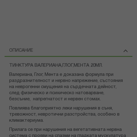
ОПИСАНИЕ
ТИНКТУРА ВАЛЕРИАНА,ГЛОГ,МЕНТА 20МЛ.
Валериана, Глог, Мента е доказана формула при
раздразнителност и нервно напрежение, състояния
на неврогенни смущения на сърдечната дейност,
след физическо и психическо натоварване,
безсъние, напрегнатост и нервен стомах.
Повлиява благоприятно леки нарушения в съня,
тревожност, невротични разстройства, особено в
климактериума.
Прилага се при нарушения на вегетативната нервна
система с прояви на спазми на гладката мускулатура