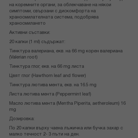
на коремните органи, за облекчаване на някои
симптоми, свързани с дискомфорта на
храносмилателната система, подобрява
храносмилането
Активни съставки:
20 капки (1 ml) съдържат:
Тинктура валериана, екв. на 66 mg корен валериана
(Valerian root)
Тинктура глог, екв. на 66 mg листа
Цвят глог (Hawthorn leaf and flower)
Тинктура лютива мента, екв. на 16.5 mg
Листа лютива мента (Peppermint leaf)
Масло лютива мента (Mentha Piperita, aetheroleum) 16
mg
Дозировка:
По 20 капки върху чаена лъжичка или бучка захар с
малко течност 2- 3 пъти на ден.