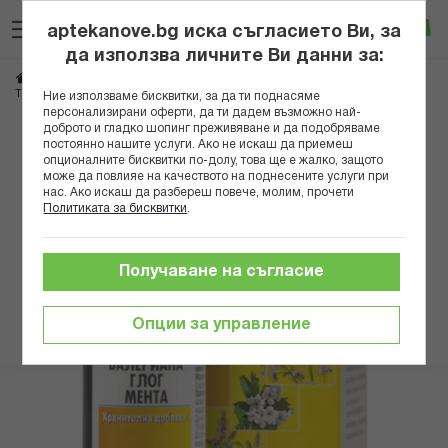
Прескачане
Търсене
Люб
Ко
към
aptekanove.bg иска съгласието Ви, за
съдържанието
Вход
да използва личните Ви данни за:
Начало
Здраве
Био продукти
Тинктури, билки и чайове
Тинктури
ТИНКТУРА ВАЛЕРИАНА,ГЛОГ,МЕНТА 20МЛ. ХИМАКС
Ние използваме бисквитки, за да ти поднасяме
персонализирани оферти, да ти дадем възможно най-
доброто и гладко шопинг преживяване и да подобряваме
Преминете
постоянно нашите услуги. Ако не искаш да приемеш
към
опционалните бисквитки по-долу, това ще е жалко, защото
може да повлияе на качеството на поднесените услуги при
края
нас. Ако искаш да разбереш повече, молим, прочети
на
Политиката за бисквитки
.
галерията
на
изображенията
Получаване на съгласие
Опции за управление