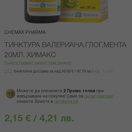
Преминете
CHEMAX PHARMA
към
началото
ТИНКТУРА ВАЛЕРИАНА,ГЛОГ,МЕНТА
на
20МЛ. ХИМАКС
галерия
със
Бъдете първият оценил този продукт
снимки
Безплатна доставка за над 50.00 € / 97,79 лв.
Код
31300
Можете да спечелите
2
Промо точки
при
извършване на покупка! Само за
регистрирани
клиенти.
Влезте в
профила си
.
2,15 € / 4,21 лв.