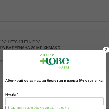
Е ВАШЕТО МНЕНИЕ ЗА:
РА ВАЛЕРИАНА 20 МЛ ХИМАКС
X
Имейл адрес
Абонирай се за нашия бюлетин и вземи 5% отстъпка.
Имейл *
Съгласен съм с общите условия на сайта