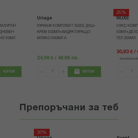
25%
Uriage
NUXE
ИАЛУРОН
ЮРИАЖ КОМПЛЕКТ БЕБЕ ДУШ-
НУКС КОМП
ДНЕВЕН
КРЕМ 500МЛ+ХИДРАТИРАЩО
50МЛ+ДЕЗ
ИЛ 50МЛ
МЛЯКО 500МЛ A
ГЕЛ 200МЛ
30,83 € /
24,99 € / 48.88 лв.
41,10 € / 
КУПИ
КУПИ
Препоръчани за теб
30%