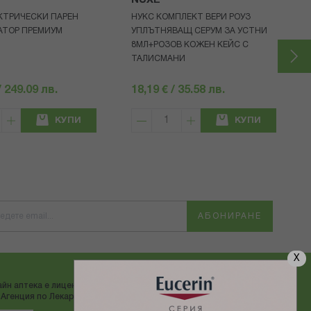
NUXE
КТРИЧЕСКИ ПАРЕН
НУКС КОМПЛЕКТ ВЕРИ РОУЗ
АТОР ПРЕМИУМ
УПЛЪТНЯВАЩ СЕРУМ ЗА УСТНИ
8МЛ+РОЗОВ КОЖЕН КЕЙС С
ТАЛИСМАНИ
/ 249.09 лв.
18,19 € / 35.58 лв.
КУПИ
КУПИ
АБОНИРАНЕ
X
йн аптека е лицензирана от
ДОСТАВЯМЕ С:
Агенция по Лекарствата"