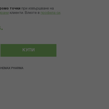
ромо точки
при извършване на
ирани
клиенти.
Влезте в
профила си
.
.
КУПИ
CHEMAX PHARMA