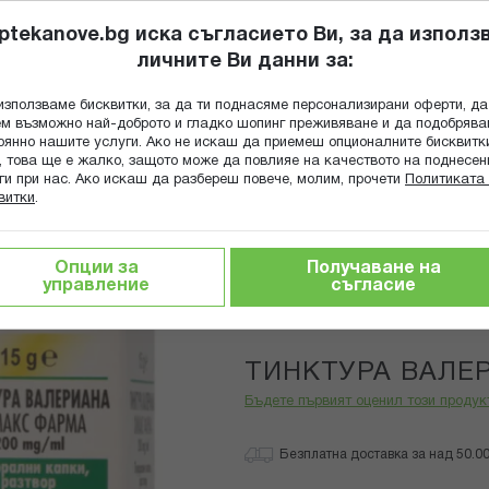
ptekanove.bg иска съгласието Ви, за да използ
личните Ви данни за:
ПОПИТАЙ Ф
използваме бисквитки, за да ти поднасяме персонализирани оферти, да
Търсене
м възможно най-доброто и гладко шопинг преживяване и да подобряв
оянно нашите услуги. Ако не искаш да приемеш опционалните бисквитк
КА
ГРИЖА ЗА МАЙКАТА И ДЕТЕТО
ХРАНИТЕЛНИ ДОБАВКИ
, това ще е жалко, защото може да повлияе на качеството на поднесен
ги при нас. Ако искаш да разбереш повече, молим, прочети
Политиката 
витки
.
чайове
Тинктури
ТИНКТУРА ВАЛЕРИАНА 20 МЛ ХИМА
Опции за
Получаване на
управление
съгласие
CHEMAX PH
ТИНКТУРА ВАЛЕ
Бъдете първият оценил този продук
Безплатна доставка за над 50.00 