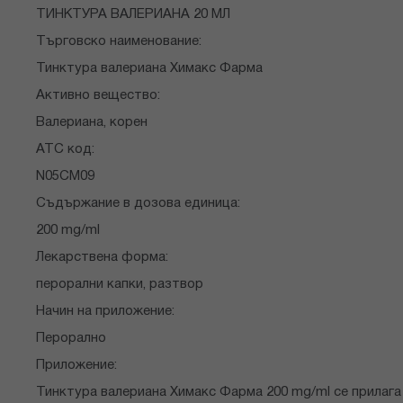
снимки
ТИНКТУРА ВАЛЕРИАНА 20 МЛ
Търговско наименование:
Тинктура валериана Химакс Фарма
Активно вещество:
Валериана, корен
ATC код:
N05CM09
Съдържание в дозова единица:
200 mg/ml
Лекарствена форма:
перорални капки, разтвор
Начин на приложение:
Перорално
Приложение:
Тинктура валериана Химакс Фарма 200 mg/ml се прилага 