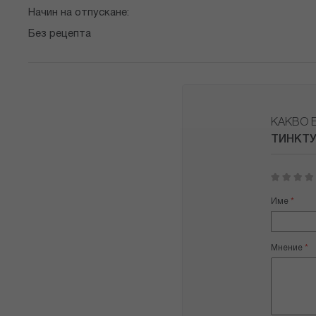
Начин на отпускане:
Без рецепта
КАКВО 
ТИНКТУ
1
2
3
4
5
star
stars
stars
stars
stars
Име
Мнение