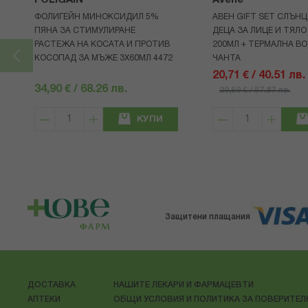
FOLIGAIN
Avene
ФОЛИГЕЙН МИНОКСИДИЛ 5%
АВЕН GIFT SET СЛЪНЦ
ПЯНА ЗА СТИМУЛИРАНЕ
ДЕЦА ЗА ЛИЦЕ И ТЯЛО
РАСТЕЖА НА КОСАТА И ПРОТИВ
200МЛ + ТЕРМАЛНА ВО
КОСОПАД ЗА МЪЖЕ 3X60МЛ 4472
ЧАНТА
20,71 € / 40.51 лв.
34,90 € / 68.26 лв.
29,59 € / 57.87 лв.
КУПИ
Защитени плащания
ДОСТАВКА
НАШИТЕ ЛЕКАРИ И ФАРМАЦЕВТИ
АПТЕКИ
ОБЩИ УСЛОВИЯ И ПОЛИТИКА ЗА ПОВЕРИТЕ