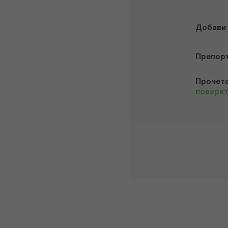
Добави
Препор
Прочето
повери