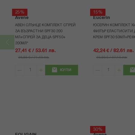
25%
15%
Avene
Eucerin
АВЕН СЛЪНЦЕ КОМПЛЕКТ СПРЕЙ
ЮСЕРИН КОМПЛЕКТ Х
ЗА ВЪЗРАСТНИ SPF30 200
ФИЛЪР ЕЛАСТИСИТИ 
МЛ+СПРЕЙ ЗА ДЕЦА SPF50+
КРЕМ SPF30 50МЛ+РЕФ
200МЛ*
27,41 € / 53.61 лв.
42,24 € / 82.61 лв.
36,55 € / 71.49 лв.
49,69 € / 97.19 лв.
КУПИ
30%