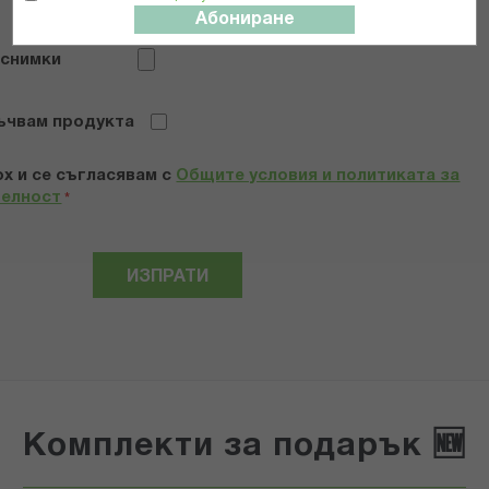
Абониране
 снимки
ъчвам продукта
х и се съгласявам с
Общите условия и политиката за
телност
*
ИЗПРАТИ
Комплекти за подарък 🆕