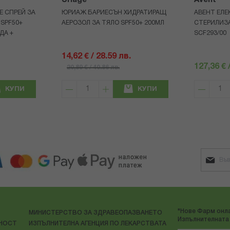
Uriage
Avent
Е СПРЕЙ ЗА
ЮРИАЖ БАРИЕСЪН ХИДРАТИРАЩ
АВЕНТ ЕЛЕ
 SPF50+
АЕРОЗОЛ ЗА ТЯЛО SPF50+ 200МЛ
СТЕРИЛИЗ
ДА +
SCF293/00
14,62 € / 28.59 лв.
127,36 € 
20,89 € / 40.86 лв.
КУПИ
КУПИ
"Нове Фарм онла
МИНИСТЕРСТВО ЗА ЗДРАВЕОПАЗВАНЕТО
Изпълнителната 
ЛНОСТ
ИЗПЪЛНИТЕЛНА АГЕНЦИЯ ПО ЛЕКАРСТВАТА