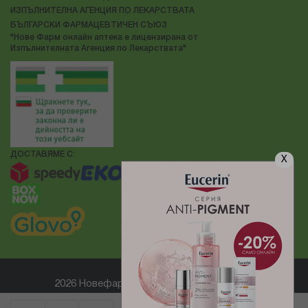
ИЗПЪЛНИТЕЛНА АГЕНЦИЯ ПО ЛЕКАРСТВАТА
БЪЛГАРСКИ ФАРМАЦЕВТИЧЕН СЪЮЗ
"Нове Фарм онлайн аптека е лицензирана от
Изпълнителната Агенция по Лекарствата"
ДОСТАВЯМЕ С:
X
2026 Новефарм ® Всички права запазени
Електронен магазин