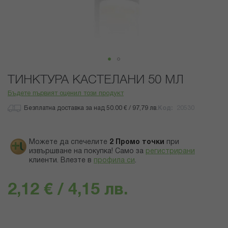
Преминете
ТИНКТУРА КАСТЕЛАНИ 50 МЛ
към
началото
Бъдете първият оценил този продукт
на
Безплатна доставка за над 50.00 € / 97,79 лв.
Код
20530
галерия
със
снимки
Можете да спечелите
2
Промо точки
при
извършване на покупка! Само за
регистрирани
клиенти.
Влезте в
профила си
.
2,12 € / 4,15 лв.