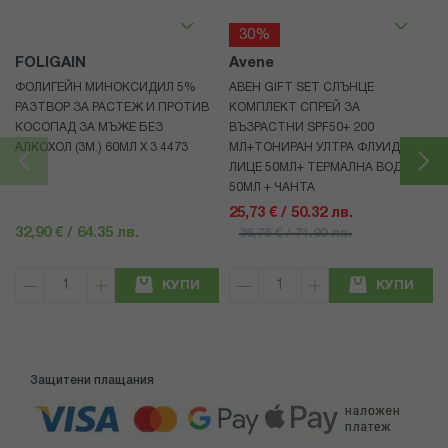
30%
FOLIGAIN
Avene
ФОЛИГЕЙН МИНОКСИДИЛ 5%
АВЕН GIFT SET СЛЪНЦЕ
РАЗТВОР ЗА РАСТЕЖ И ПРОТИВ
КОМПЛЕКТ СПРЕЙ ЗА
КОСОПАД ЗА МЪЖЕ БЕЗ
ВЪЗРАСТНИ SPF50+ 200
АЛКОХОЛ (3М.) 60МЛ X 3 4473
МЛ+ТОНИРАН УЛТРА ФЛУИД ЗА
ЛИЦЕ 50МЛ+ ТЕРМАЛНА ВОДА
50МЛ + ЧАНТА
25,73 € / 50.32 лв.
32,90 € / 64.35 лв.
36,76 € / 71.90 лв.
КУПИ
КУПИ
Защитени плащания