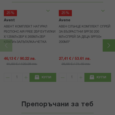
25%
25%
Avent
Avene
АВЕНТ КОМПЛЕКТ НАТУРАЛ
АВЕН СЛЪНЦЕ КОМПЛЕКТ СПРЕЙ
РЕСПОНС AIR FREE 2БР БУТИЛКИ
ЗА ВЪЗРАСТНИ SPF30 200
Х 125МЛ+2БР Х 260МЛ+2БР
МЛ+СПРЕЙ ЗА ДЕЦА SPF50+
КЛАПИ+ЗАЛЪГАЛКА+ЧЕТКА
200МЛ*
46,13 € / 90.22 лв.
27,41 € / 53.61 лв.
61,50 € / 120.28 лв.
36,55 € / 71.49 лв.
КУПИ
КУПИ
Препоръчани за теб