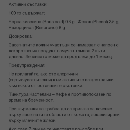
Активни съставки:
100 гр съдържат:
Борна киселина (Boric acid) 0,8 g , Фенол (Phenol) 3,5 g,
Резорцинол (Resorcinol) 8 g
Дозировка:
Засегнатите кожни участъци се намазват с напоен с
лекарствения продукт памучен тампон 2 пъти
дневно. Лечението може да продължи до 1 месец.
Предупреждения:
He прилагайте, ако сте алергични
(свръхчувствителни) към активните вещества или
към някоя от останалите съставки.
Тинктура Кастелани – Хефе е противопоказен по
време на бременност.
При кърмачки не трябва да се прилага за лечение
върху засегнатите области от кожата, локализирани
върху млечните жлези.
Ако след 7 дни не се чувствате по-добре или