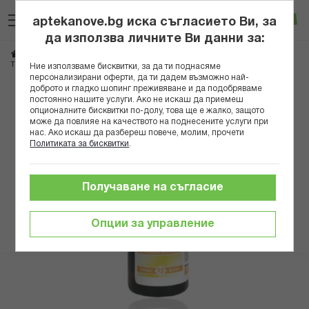
Прескачане
Търсене
Люб
Ко
към
aptekanove.bg иска съгласието Ви, за
съдържанието
Вход
да използва личните Ви данни за:
Начало
Здраве
Био продукти
Тинктури, билки и чайове
Тинктури
ТИНКТУРА КАСТЕЛАНИ 50 МЛ
Ние използваме бисквитки, за да ти поднасяме
персонализирани оферти, да ти дадем възможно най-
доброто и гладко шопинг преживяване и да подобряваме
Преминете
постоянно нашите услуги. Ако не искаш да приемеш
към
опционалните бисквитки по-долу, това ще е жалко, защото
може да повлияе на качеството на поднесените услуги при
края
нас. Ако искаш да разбереш повече, молим, прочети
на
Политиката за бисквитки
.
галерията
на
изображенията
Получаване на съгласие
Опции за управление