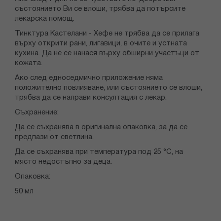
състоянието Ви се влоши, трябва да потърсите
лекарска помощ.
Тинктура Кастелани - Хефе не трябва да се прилага
върху открити рани, лигавици, в очите и устната
кухина. Да не се нанася върху обширни участъци от
кожата.
Ако след едноседмично приложение няма
положително повлияване, или състоянието се влоши,
трябва да се направи консултация с лекар.
Съхранение:
Да се съхранява в оригинална опаковка, за да се
предпази от светлина.
Да се съхранява при температура под 25 °С, на
място недостъпно за деца.
Опаковка:
50 мл