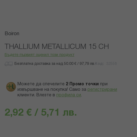
Преминете
Boiron
към
началото
THALLIUM METALLICUM 15 CH
на
Бъдете първият оценил този продукт
галерия
със
Безплатна доставка за над 50.00 € / 97,79 лв.
Код
32558
снимки
Можете да спечелите
2
Промо точки
при
извършване на покупка! Само за
регистрирани
клиенти.
Влезте в
профила си
.
2,92 € / 5,71 лв.