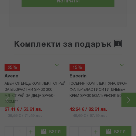
ИЗПРАТИ
Комплекти за подарък 🆕
25%
15%
Avene
Eucerin
АВЕН СЛЪНЦЕ КОМПЛЕКТ СПРЕЙ
ЮСЕРИН КОМПЛЕКТ ХИАЛУРОН
ЗА ВЪЗРАСТНИ SPF30 200
ФИЛЪР ЕЛАСТИСИТИ ДНЕВЕН
МЛ+СПРЕЙ ЗА ДЕЦА SPF50+
КРЕМ SPF30 50МЛ+РЕФИЛ 50МЛ
200МЛ*
27,41 € / 53.61 лв.
42,24 € / 82.61 лв.
36,55 € / 71.49 лв.
49,69 € / 97.19 лв.
КУПИ
КУПИ