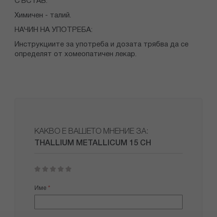
СЪСТАВ:
Химичен - талий.
НАЧИН НА УПОТРЕБА:
Инструкциите за употреба и дозата трябва да се
определят от хомеопатичен лекар.
КАКВО Е ВАШЕТО МНЕНИЕ ЗА:
THALLIUM METALLICUM 15 CH
1
2
3
4
5
star
stars
stars
stars
stars
Име