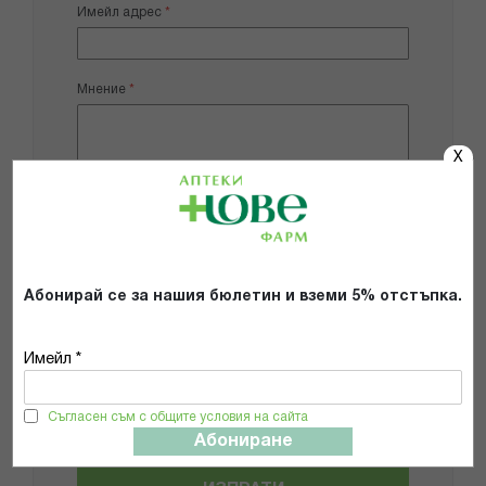
Имейл адрес
Мнение
X
Добави снимки
Абонирай се за нашия бюлетин и вземи 5% отстъпка.
Препоръчвам продукта
Имейл *
Прочетох и се съгласявам с
Общите условия и политиката за
поверителност
*
Съгласен съм с общите условия на сайта
Абониране