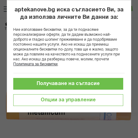
Прескачане
Търсене
Люб
Ко
към
aptekanove.bg иска съгласието Ви, за
съдържанието
Вход
да използва личните Ви данни за:
Начало
Здраве
Хомеопатия
Монопрепарати
THALLIUM METALLICUM 15 CH
Ние използваме бисквитки, за да ти поднасяме
персонализирани оферти, да ти дадем възможно най-
доброто и гладко шопинг преживяване и да подобряваме
Преминете
постоянно нашите услуги. Ако не искаш да приемеш
към
опционалните бисквитки по-долу, това ще е жалко, защото
може да повлияе на качеството на поднесените услуги при
края
нас. Ако искаш да разбереш повече, молим, прочети
на
Политиката за бисквитки
.
галерията
на
изображенията
Получаване на съгласие
Опции за управление