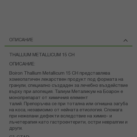
ОПИСАНИЕ
THALLIUM METALLICUM 15 CH
ОПИСАНИЕ:
Boiron Thallium Metallicum 15 CH представлява
хомеопатичен лекарствен продукт под формата на
гранули, специално създаден за лечебно въздействие
върху при алопеция. Талиум Металикум на Боарон е
монопрепарат от химичния елемент
талий. Препоръчва се при тотална или огнишна загуба
на коса, независимо от нейната етиология. Спомага
при нежелани дефекти вследствие на химио- и
лъчетерапия като гастроентерити, остри невралгии и
други.