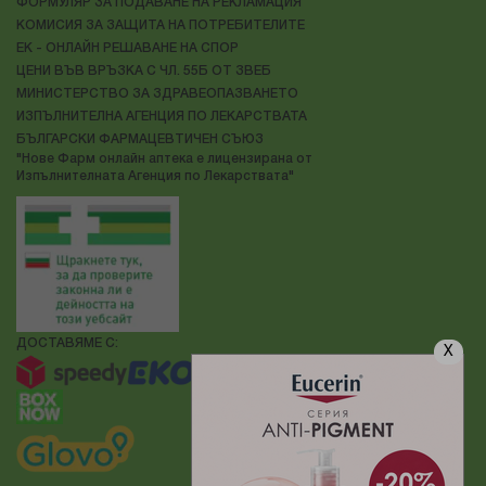
ФОРМУЛЯР ЗА ПОДАВАНЕ НА РЕКЛАМАЦИЯ
КОМИСИЯ ЗА ЗАЩИТА НА ПОТРЕБИТЕЛИТЕ
ЕК - ОНЛАЙН РЕШАВАНЕ НА СПОР
ЦЕНИ ВЪВ ВРЪЗКА С ЧЛ. 55Б ОТ ЗВЕБ
МИНИСТЕРСТВО ЗА ЗДРАВЕОПАЗВАНЕТО
ИЗПЪЛНИТЕЛНА АГЕНЦИЯ ПО ЛЕКАРСТВАТА
БЪЛГАРСКИ ФАРМАЦЕВТИЧЕН СЪЮЗ
"Нове Фарм онлайн аптека е лицензирана от
Изпълнителната Агенция по Лекарствата"
ДОСТАВЯМЕ С:
X