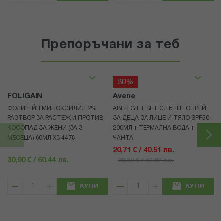
Препоръчани за теб
30%
FOLIGAIN
Avene
ФОЛИГЕЙН МИНОКСИДИЛ 2%
АВЕН GIFT SET СЛЪНЦЕ СПРЕЙ
РАЗТВОР ЗА РАСТЕЖ И ПРОТИВ
ЗА ДЕЦА ЗА ЛИЦЕ И ТЯЛО SPF50+
КОСОПАД ЗА ЖЕНИ (ЗА 3
200МЛ + ТЕРМАЛНА ВОДА +
МЕСЕЦА) 60МЛ X3 4478
ЧАНТА
20,71 € / 40.51 лв.
30,90 € / 60.44 лв.
29,59 € / 57.87 лв.
КУПИ
КУПИ