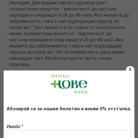
овулация. Две видими черти с еднакъв цвят:
положителен резултат - вероятност да настъпи
овулация в следващите 24 до 48 часа. Ако желаете да
забременеете, това е най-подходящия период за
полов акт. Тест линията е по-тъмна от контролната
линия: положителен резултат - вероятност да
настъпи овулация в след-ващите 24 до 48 часа. Ако
желаете да забременеете, това е най-подходящия
период за полов акт. Не се появява нито една линия:
невалиден тест. Моля повторете теста с нова
опаковка.
X
Стъпки 2-5
Повторете стъпка 1 през следващите 4 дена по едно
и също време на денонощието.
Абонирай се за нашия бюлетин и вземи 5% отстъпка.
Имейл *