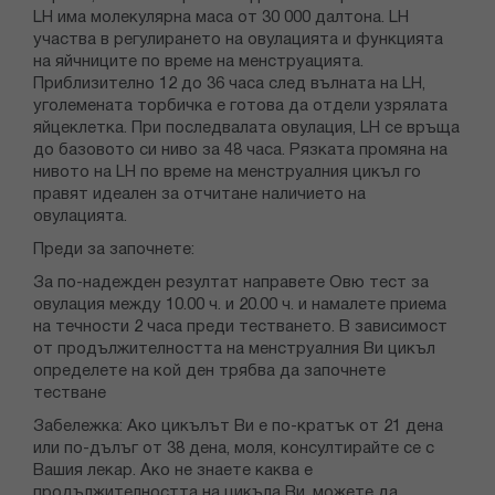
LH има молекулярна маса от 30 000 далтона. LH
участва в регулирането на овулацията и функцията
на яйчниците по време на менструацията.
Приблизително 12 до 36 часа след вълната на LH,
уголемената торбичка е готова да отдели узрялата
яйцеклетка. При последвалата овулация, LH се връща
до базовото си ниво за 48 часа. Рязката промяна на
нивото на LH по време на менструалния цикъл го
правят идеален за отчитане наличието на
овулацията.
Преди за започнете:
За по-надежден резултат направете Овю тест за
овулация между 10.00 ч. и 20.00 ч. и намалете приема
на течности 2 часа преди тестването. В зависимост
от продължителността на менструалния Ви цикъл
определете на кой ден трябва да започнете
тестване
Забележка: Ако цикълът Ви е по-кратък от 21 дена
или по-дълъг от 38 дена, моля, консултирайте се с
Вашия лекар. Ако не знаете каква е
продължителността на цикъла Ви, можете да