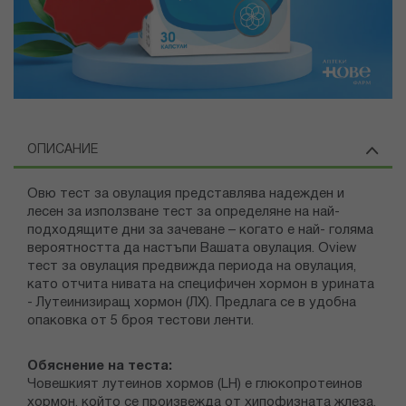
ОПИСАНИЕ
Овю тест за овулация представлява надежден и
лесен за използване тест за определяне на най-
подходящите дни за зачеване – когато е най- голяма
вероятността да настъпи Вашата овулация. Oview
тест за овулация предвижда периода на овулация,
като отчита нивата на специфичен хормон в урината
- Лутеинизиращ хормон (ЛХ). Предлага се в удобна
опаковка от 5 броя тестови ленти.
Обяснение на теста:
Човешкият лутеинов хормов (LH) е глюкопротеинов
хормон, който се произвежда от хипофизната жлеза.