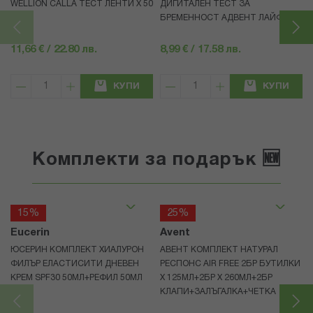
WELLION CALLA ТЕСТ ЛЕНТИ X 50
ДИГИТАЛЕН ТЕСТ ЗА
БРЕМЕННОСТ АДВЕНТ ЛАЙФ
11,66 € / 22.80 лв.
8,99 € / 17.58 лв.
КУПИ
КУПИ
Комплекти за подарък 🆕
15%
25%
Eucerin
Avent
ЮСЕРИН КОМПЛЕКТ ХИАЛУРОН
АВЕНТ КОМПЛЕКТ НАТУРАЛ
ФИЛЪР ЕЛАСТИСИТИ ДНЕВЕН
РЕСПОНС AIR FREE 2БР БУТИЛКИ
КРЕМ SPF30 50МЛ+РЕФИЛ 50МЛ
Х 125МЛ+2БР Х 260МЛ+2БР
КЛАПИ+ЗАЛЪГАЛКА+ЧЕТКА