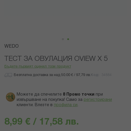
Преминете
WEDO
към
началото
ТЕСТ ЗА ОВУЛАЦИЯ OVIEW Х 5
на
Бъдете първият оценил този продукт
галерия
със
Безплатна доставка за над 50.00 € / 97,79 лв.
Код
34884
снимки
Можете да спечелите
8
Промо точки
при
извършване на покупка! Само за
регистрирани
клиенти.
Влезте в
профила си
.
8,99 € / 17,58 лв.