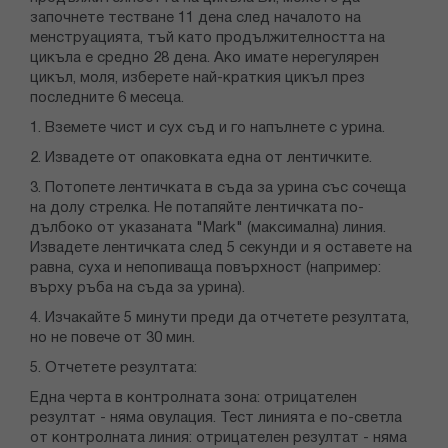
започнете тестване 11 дена след началото на
менструацията, тъй като продължителността на
цикъла е средно 28 дена. Ако имате нерегулярен
цикъл, моля, изберете най-краткия цикъл през
последните 6 месеца.
1. Вземете чист и сух съд и го напълнете с урина.
2. Извадете от опаковката една от лентичките.
3. Потопете лентичката в съда за урина със сочеща
на долу стрелка. Не потапяйте лентичката по-
дълбоко от указаната "Mark" (максимална) линия.
Извадете лентичката след 5 секунди и я оставете на
равна, суха и непопиваща повърхност (например:
върху ръба на съда за урина).
4. Изчакайте 5 минути преди да отчетете резултата,
но не повече от 30 мин.
5. Отчетете резултата:
Една черта в контролната зона: отрицателен
резултат - няма овулация. Тест линията е по-светла
от контролната линия: отрицателен резултат - няма