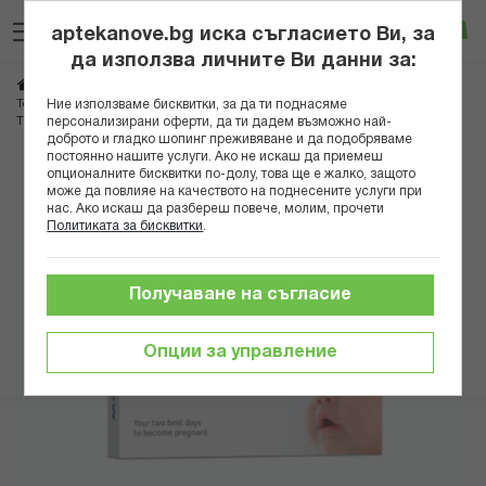
Прескачане
Търсене
Люб
Ко
към
aptekanove.bg иска съгласието Ви, за
съдържанието
Вход
да използва личните Ви данни за:
Начало
Здраве
Медицински консумативи и апарати
Ние използваме бисквитки, за да ти поднасяме
Тестове, пулсоксиметри, крачкомери, консумативи
персонализирани оферти, да ти дадем възможно най-
ТЕСТ ЗА ОВУЛАЦИЯ OVIEW Х 5
доброто и гладко шопинг преживяване и да подобряваме
постоянно нашите услуги. Ако не искаш да приемеш
Преминете
опционалните бисквитки по-долу, това ще е жалко, защото
може да повлияе на качеството на поднесените услуги при
към
нас. Ако искаш да разбереш повече, молим, прочети
края
Политиката за бисквитки
.
на
галерията
на
Получаване на съгласие
изображенията
Опции за управление