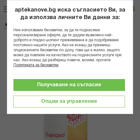
Прескачане
Търсене
Люб
Ко
към
aptekanove.bg иска съгласието Ви, за
съдържанието
Вход
да използва личните Ви данни за:
Начало
Здраве
Дерматологични проблеми
Кожни раздразнения
*ТЕРАЗАЛ СПРЕЙ 100МЛ
Ние използваме бисквитки, за да ти поднасяме
персонализирани оферти, да ти дадем възможно най-
доброто и гладко шопинг преживяване и да подобряваме
Преминете
постоянно нашите услуги. Ако не искаш да приемеш
към
опционалните бисквитки по-долу, това ще е жалко, защото
може да повлияе на качеството на поднесените услуги при
края
нас. Ако искаш да разбереш повече, молим, прочети
на
Политиката за бисквитки
.
галерията
на
изображенията
Получаване на съгласие
Опции за управление