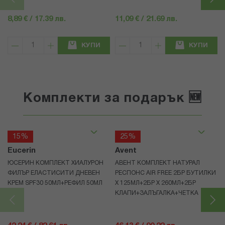
8,89 € / 17.39 лв.
11,09 € / 21.69 лв.
КУПИ
КУПИ
Комплекти за подарък 🆕
15%
25%
Eucerin
Avent
ЮСЕРИН КОМПЛЕКТ ХИАЛУРОН
АВЕНТ КОМПЛЕКТ НАТУРАЛ
ФИЛЪР ЕЛАСТИСИТИ ДНЕВЕН
РЕСПОНС AIR FREE 2БР БУТИЛКИ
КРЕМ SPF30 50МЛ+РЕФИЛ 50МЛ
Х 125МЛ+2БР Х 260МЛ+2БР
КЛАПИ+ЗАЛЪГАЛКА+ЧЕТКА