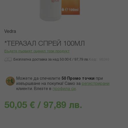
Преминете
Vedra
към
началото
*ТЕРАЗАЛ СПРЕЙ 100МЛ
на
Бъдете първият оценил този продукт
галерия
със
Безплатна доставка за над 50.00 € / 97,79 лв.
Код
98246
снимки
Можете да спечелите
50
Промо точки
при
извършване на покупка! Само за
регистрирани
клиенти.
Влезте в
профила си
.
50,05 € / 97,89 лв.