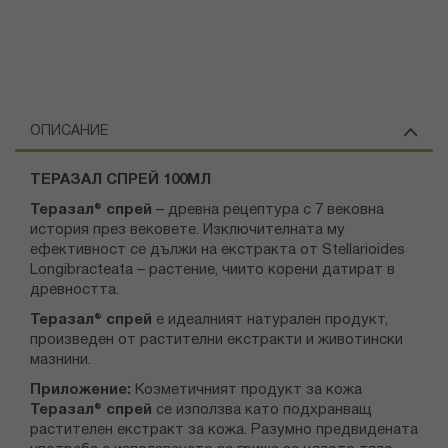
ОПИСАНИЕ
ТЕРАЗАЛ СПРЕЙ 100МЛ
Теразал
®
спрей
– древна рецептура с 7 вековна
история през вековете. Изключителната му
ефективност се дължи на екстракта от Stellarioides
Longibracteata – растение, чиито корени датират в
древността.
Теразал
®
спрей
е идеалният натурален продукт,
произведен от растителни екстракти и животински
мазнини.
Приложение:
Козметичният продукт за кожа
Теразал
®
спрей
се използва като подхранващ
растителен екстракт за кожа. Разумно предвидената