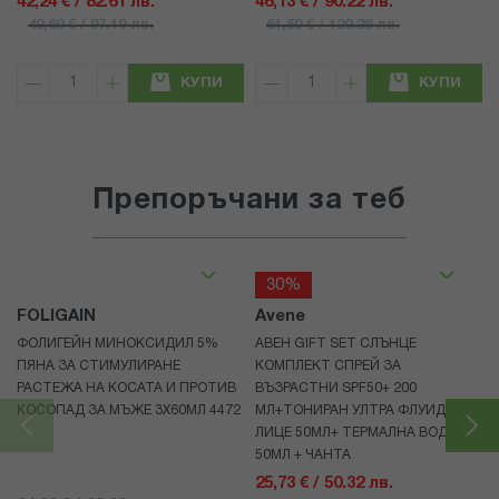
42,24 € / 82.61 лв.
46,13 € / 90.22 лв.
49,69 € / 97.19 лв.
61,50 € / 120.28 лв.
КУПИ
КУПИ
Препоръчани за теб
30%
FOLIGAIN
Avene
ФОЛИГЕЙН МИНОКСИДИЛ 5%
АВЕН GIFT SET СЛЪНЦЕ
ПЯНА ЗА СТИМУЛИРАНЕ
КОМПЛЕКТ СПРЕЙ ЗА
РАСТЕЖА НА КОСАТА И ПРОТИВ
ВЪЗРАСТНИ SPF50+ 200
КОСОПАД ЗА МЪЖЕ 3X60МЛ 4472
МЛ+ТОНИРАН УЛТРА ФЛУИД ЗА
ЛИЦЕ 50МЛ+ ТЕРМАЛНА ВОДА
50МЛ + ЧАНТА
25,73 € / 50.32 лв.