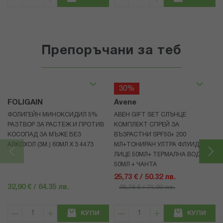
Препоръчани за теб
30%
FOLIGAIN
Avene
ФОЛИГЕЙН МИНОКСИДИЛ 5%
АВЕН GIFT SET СЛЪНЦЕ
РАЗТВОР ЗА РАСТЕЖ И ПРОТИВ
КОМПЛЕКТ СПРЕЙ ЗА
КОСОПАД ЗА МЪЖЕ БЕЗ
ВЪЗРАСТНИ SPF50+ 200
АЛКОХОЛ (3М.) 60МЛ X 3 4473
МЛ+ТОНИРАН УЛТРА ФЛУИД ЗА
ЛИЦЕ 50МЛ+ ТЕРМАЛНА ВОДА
50МЛ + ЧАНТА
25,73 € / 50.32 лв.
32,90 € / 64.35 лв.
36,76 € / 71.90 лв.
КУПИ
КУПИ