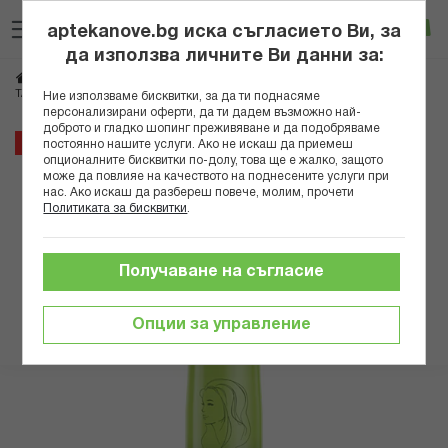
Прескачане
Търсене
Люб
Ко
към
aptekanove.bg иска съгласието Ви, за
съдържанието
Вход
да използва личните Ви данни за:
Начало
Козметика
Козметика за коса
ТАФТ ПЯНА ЗА КОСА ВОЛЮМ 4-КА 200 МЛ
Ние използваме бисквитки, за да ти поднасяме
персонализирани оферти, да ти дадем възможно най-
доброто и гладко шопинг преживяване и да подобряваме
Преминете
44%
постоянно нашите услуги. Ако не искаш да приемеш
към
опционалните бисквитки по-долу, това ще е жалко, защото
може да повлияе на качеството на поднесените услуги при
края
нас. Ако искаш да разбереш повече, молим, прочети
на
Политиката за бисквитки
.
галерията
на
изображенията
Получаване на съгласие
Опции за управление