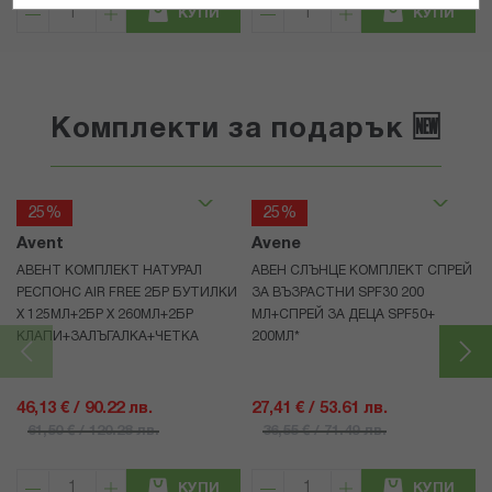
КУПИ
КУПИ
Комплекти за подарък 🆕
25%
25%
Avent
Avene
АВЕНТ КОМПЛЕКТ НАТУРАЛ
АВЕН СЛЪНЦЕ КОМПЛЕКТ СПРЕЙ
РЕСПОНС AIR FREE 2БР БУТИЛКИ
ЗА ВЪЗРАСТНИ SPF30 200
Х 125МЛ+2БР Х 260МЛ+2БР
МЛ+СПРЕЙ ЗА ДЕЦА SPF50+
КЛАПИ+ЗАЛЪГАЛКА+ЧЕТКА
200МЛ*
46,13 € / 90.22 лв.
27,41 € / 53.61 лв.
61,50 € / 120.28 лв.
36,55 € / 71.49 лв.
КУПИ
КУПИ