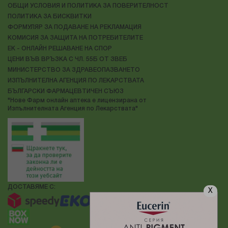
ОБЩИ УСЛОВИЯ И ПОЛИТИКА ЗА ПОВЕРИТЕЛНОСТ
ПОЛИТИКА ЗА БИСКВИТКИ
ФОРМУЛЯР ЗА ПОДАВАНЕ НА РЕКЛАМАЦИЯ
КОМИСИЯ ЗА ЗАЩИТА НА ПОТРЕБИТЕЛИТЕ
ЕК - ОНЛАЙН РЕШАВАНЕ НА СПОР
ЦЕНИ ВЪВ ВРЪЗКА С ЧЛ. 55Б ОТ ЗВЕБ
МИНИСТЕРСТВО ЗА ЗДРАВЕОПАЗВАНЕТО
ИЗПЪЛНИТЕЛНА АГЕНЦИЯ ПО ЛЕКАРСТВАТА
БЪЛГАРСКИ ФАРМАЦЕВТИЧЕН СЪЮЗ
"Нове Фарм онлайн аптека е лицензирана от
Изпълнителната Агенция по Лекарствата"
ДОСТАВЯМЕ С:
X