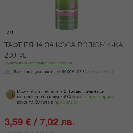
Преминете
Taft
към
началото
ТАФТ ПЯНА ЗА КОСА ВОЛЮМ 4-КА
на
200 МЛ
галерия
със
Бъдете първият оценил този продукт
снимки
Безплатна доставка за над 50.00 € / 97,79 лв.
Код
34981
Можете да спечелите
3
Промо точки
при
извършване на покупка! Само за
регистрирани
клиенти.
Влезте в
профила си
.
3,59 € / 7,02 лв.