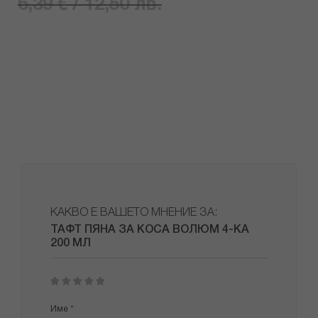
6,39 € / 12,50 лв.
КАКВО Е ВАШЕТО МНЕНИЕ ЗА:
ТАФТ ПЯНА ЗА КОСА ВОЛЮМ 4-КА
200 МЛ
1
2
3
4
5
star
stars
stars
stars
stars
Име