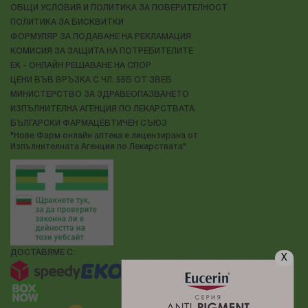
ОБЩИ УСЛОВИЯ И ПОЛИТИКА ЗА ПОВЕРИТЕЛНОСТ
ПОЛИТИКА ЗА БИСКВИТКИ
ФОРМУЛЯР ЗА ПОДАВАНЕ НА РЕКЛАМАЦИЯ
КОМИСИЯ ЗА ЗАЩИТА НА ПОТРЕБИТЕЛИТЕ
ЕК - ОНЛАЙН РЕШАВАНЕ НА СПОР
ЦЕНИ ВЪВ ВРЪЗКА С ЧЛ. 55Б ОТ ЗВЕБ
МИНИСТЕРСТВО ЗА ЗДРАВЕОПАЗВАНЕТО
ИЗПЪЛНИТЕЛНА АГЕНЦИЯ ПО ЛЕКАРСТВАТА
БЪЛГАРСКИ ФАРМАЦЕВТИЧЕН СЪЮЗ
"Нове Фарм онлайн аптека е лицензирана от
Изпълнителната Агенция по Лекарствата"
ДОСТАВЯМЕ С:
X