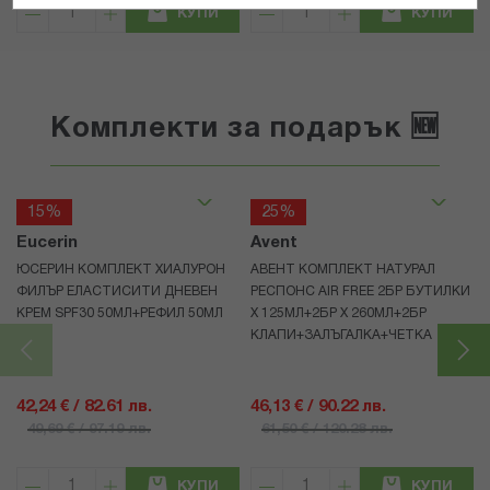
КУПИ
КУПИ
Комплекти за подарък 🆕
15%
25%
Eucerin
Avent
ЮСЕРИН КОМПЛЕКТ ХИАЛУРОН
АВЕНТ КОМПЛЕКТ НАТУРАЛ
ФИЛЪР ЕЛАСТИСИТИ ДНЕВЕН
РЕСПОНС AIR FREE 2БР БУТИЛКИ
КРЕМ SPF30 50МЛ+РЕФИЛ 50МЛ
Х 125МЛ+2БР Х 260МЛ+2БР
КЛАПИ+ЗАЛЪГАЛКА+ЧЕТКА
42,24 € / 82.61 лв.
46,13 € / 90.22 лв.
49,69 € / 97.19 лв.
61,50 € / 120.28 лв.
КУПИ
КУПИ