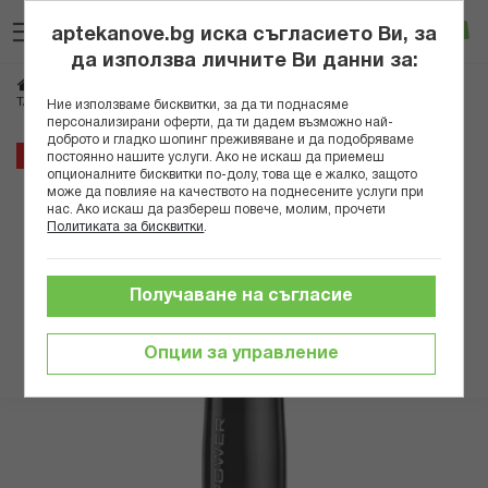
Прескачане
Търсене
Люб
Ко
към
aptekanove.bg иска съгласието Ви, за
съдържанието
Вход
да използва личните Ви данни за:
Начало
Козметика
Козметика за коса
ТАФТ ПЯНА ЗА КОСА ПАУЪР КАШМИР 5-ЦА 200 МЛ
Ние използваме бисквитки, за да ти поднасяме
персонализирани оферти, да ти дадем възможно най-
доброто и гладко шопинг преживяване и да подобряваме
Преминете
44%
постоянно нашите услуги. Ако не искаш да приемеш
към
опционалните бисквитки по-долу, това ще е жалко, защото
може да повлияе на качеството на поднесените услуги при
края
нас. Ако искаш да разбереш повече, молим, прочети
на
Политиката за бисквитки
.
галерията
на
изображенията
Получаване на съгласие
Опции за управление