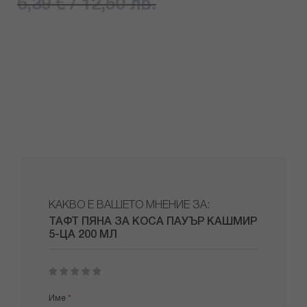
6,39 € / 12,50 лв.
КАКВО Е ВАШЕТО МНЕНИЕ ЗА:
ТАФТ ПЯНА ЗА КОСА ПАУЪР КАШМИР
5-ЦА 200 МЛ
1
2
3
4
5
star
stars
stars
stars
stars
Име