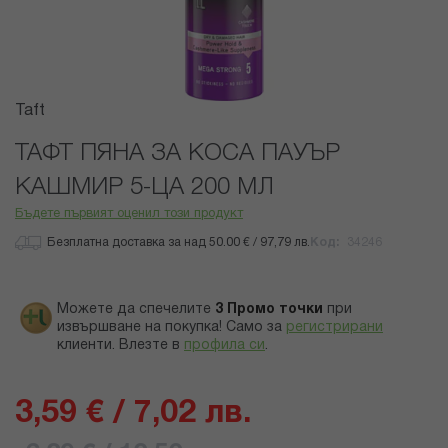
Преминете
Taft
към
началото
ТАФТ ПЯНА ЗА КОСА ПАУЪР
на
КАШМИР 5-ЦА 200 МЛ
галерия
със
Бъдете първият оценил този продукт
снимки
Безплатна доставка за над 50.00 € / 97,79 лв.
Код
34246
Можете да спечелите
3
Промо точки
при
извършване на покупка! Само за
регистрирани
клиенти.
Влезте в
профила си
.
3,59 € / 7,02 лв.