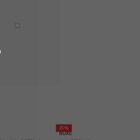
я
20%
NUXE