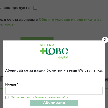
ъчвам продукта
х и се съгласявам с
Общите условия и политиката за
телност
*
X
ИЗПРАТИ
Абонирай се за нашия бюлетин и вземи 5% отстъпка.
Популярни в тази категори
Имейл *
Съгласен съм с общите условия на сайта
50%
9%
Абониране
Caudalie
Loreal