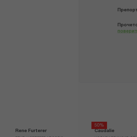
Препор
Прочето
повери
50%
Rene Furterer
Caudalie