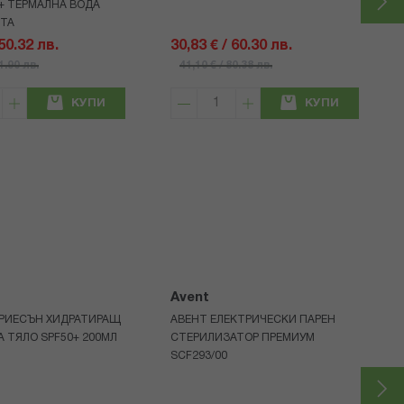
+ ТЕРМАЛНА ВОДА
НТА
 50.32 лв.
30,83 € / 60.30 лв.
71.90 лв.
41,10 € / 80.38 лв.
КУПИ
КУПИ
Avent
РИЕСЪН ХИДРАТИРАЩ
АВЕНТ ЕЛЕКТРИЧЕСКИ ПАРЕН
А ТЯЛО SPF50+ 200МЛ
СТЕРИЛИЗАТОР ПРЕМИУМ
SCF293/00