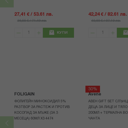
27,41 € / 53.61 лв.
42,24 € / 82.61 лв.
36,55 € / 71.49 лв.
49,69 € / 97.19 лв.
КУПИ
30%
FOLIGAIN
Avene
ФОЛИГЕЙН МИНОКСИДИЛ 5%
АВЕН GIFT SET СЛЪНЦ
РАЗТВОР ЗА РАСТЕЖ И ПРОТИВ
ДЕЦА ЗА ЛИЦЕ И ТЯЛО
КОСОПАД ЗА МЪЖЕ (ЗА 3
200МЛ + ТЕРМАЛНА ВО
МЕСЕЦА) 60МЛ X3 4474
ЧАНТА