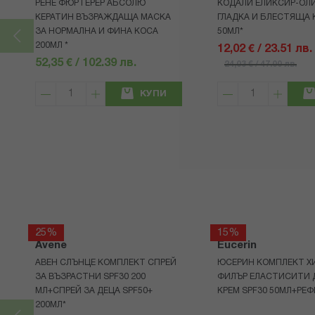
РЕНЕ ФЮРТЕРЕР АБСОЛЮ
КОДАЛИ ЕЛИКСИР-ОЛИ
КЕРАТИН ВЪЗРАЖДАЩА МАСКА
ГЛАДКА И БЛЕСТЯЩА
ЗА НОРМАЛНА И ФИНА КОСА
50МЛ*
200МЛ *
12,02 € / 23.51 лв.
52,35 € / 102.39 лв.
24,03 € / 47.00 лв.
КУПИ
25%
15%
Avene
Eucerin
АВЕН СЛЪНЦЕ КОМПЛЕКТ СПРЕЙ
ЮСЕРИН КОМПЛЕКТ Х
ЗА ВЪЗРАСТНИ SPF30 200
ФИЛЪР ЕЛАСТИСИТИ 
МЛ+СПРЕЙ ЗА ДЕЦА SPF50+
КРЕМ SPF30 50МЛ+РЕФ
200МЛ*