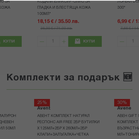
О ЗА
КОДАЛИ ЕЛИКСИР-ОЛИО ЗА
ЛОРЕАЛ БО
 КОЖА
ГЛАДКА И БЛЕСТЯЩА КОЖА
300*
100МЛ*
18,15 € / 35.50 лв.
6,99 € / 
36,30 € / 71.00 лв.
7,66 € / 14
КУПИ
КУПИ
Комплекти за подарък 🆕
25%
30%
Avent
Avene
ИАЛУРОН
АВЕНТ КОМПЛЕКТ НАТУРАЛ
АВЕН GIFT
ДНЕВЕН
РЕСПОНС AIR FREE 2БР БУТИЛКИ
КОМПЛЕКТ 
ИЛ 50МЛ
Х 125МЛ+2БР Х 260МЛ+2БР
ВЪЗРАСТНИ
КЛАПИ+ЗАЛЪГАЛКА+ЧЕТКА
МЛ+ТОНИРА