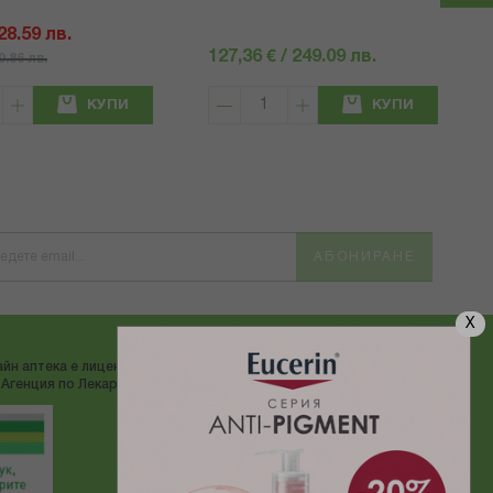
 28.59 лв.
127,36 € / 249.09 лв.
40.86 лв.
КУПИ
КУПИ
АБОНИРАНЕ
X
йн аптека е лицензирана от
ДОСТАВЯМЕ С:
Агенция по Лекарствата"