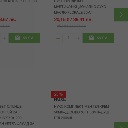
Я ЗА КОСА ЕКСЕЛЕНС
НУКС ПРОДИЖО
МУЛТИФУНКЦИОНАЛНО СУХО
МАСЛО FLORALE 50МЛ
13.67 лв.
20,15 € / 39.41 лв.
.98 лв.
25,19 € / 49.27 лв.
КУПИ
КУПИ
25%
NUXE
 SET СЛЪНЦЕ
НУКС КОМПЛЕКТ МЕН ГЕЛ КРЕМ
СПРЕЙ ЗА
50МЛ+ДЕЗОДОРАНТ 50МЛ+ДУШ
 SPF50+ 200
ГЕЛ 200МЛ
Н УЛТРА ФЛУИД ЗА