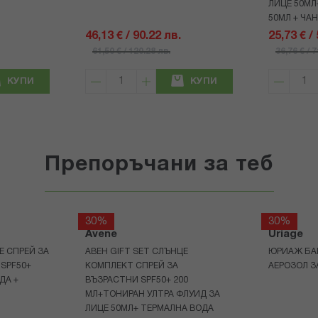
ЛИЦЕ 50МЛ
50МЛ + ЧА
46,13 € / 90.22 лв.
25,73 € /
61,50 € / 120.28 лв.
36,76 € / 
КУПИ
КУПИ
Препоръчани за теб
30%
30%
Avene
Uriage
Е СПРЕЙ ЗА
АВЕН GIFT SET СЛЪНЦЕ
ЮРИАЖ БА
 SPF50+
КОМПЛЕКТ СПРЕЙ ЗА
АЕРОЗОЛ З
ДА +
ВЪЗРАСТНИ SPF50+ 200
МЛ+ТОНИРАН УЛТРА ФЛУИД ЗА
ЛИЦЕ 50МЛ+ ТЕРМАЛНА ВОДА