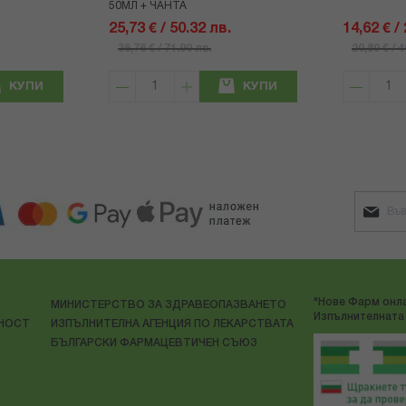
50МЛ + ЧАНТА
25,73 € / 50.32 лв.
14,62 € /
36,76 € / 71.90 лв.
20,89 € / 
КУПИ
КУПИ
"Нове Фарм онла
МИНИСТЕРСТВО ЗА ЗДРАВЕОПАЗВАНЕТО
Изпълнителната 
ЛНОСТ
ИЗПЪЛНИТЕЛНА АГЕНЦИЯ ПО ЛЕКАРСТВАТА
БЪЛГАРСКИ ФАРМАЦЕВТИЧЕН СЪЮЗ