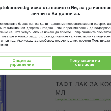
ptekanove.bg иска съгласието Ви, за да използ
личните Ви данни за:
ПОПИТАЙ Ф
използваме бисквитки, за да ти поднасяме персонализирани оферти, да
Търсене
м възможно най-доброто и гладко шопинг преживяване и да подобряв
оянно нашите услуги. Ако не искаш да приемеш опционалните бисквитк
КА
ГРИЖА ЗА МАЙКАТА И ДЕТЕТО
ХРАНИТЕЛНИ ДОБАВКИ
, това ще е жалко, защото може да повлияе на качеството на поднесен
ги при нас. Ако искаш да разбереш повече, молим, прочети
Политиката 
витки
.
ЗА КОСА УЛТРА 4-КА 250 МЛ
Опции за
Получаване на
управление
съгласие
Taft
ТАФТ ЛАК ЗА КОС
МЛ
Бъдете първият оценил този продук