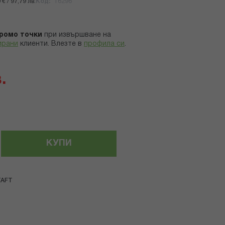
€ / 97,79 лв.
Код
16296
ромо точки
при извършване на
ирани
клиенти.
Влезте в
профила си
.
.
КУПИ
TAFT