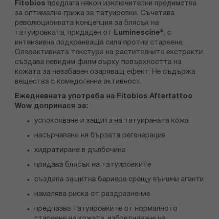
Fitobios
предлага някои изключителни предимства
за оптимална грижа за татуировки. Съчетава
революционната концепция за блясък на
татуировката, придаден от
Luminescine®
, с
интензивна подхранваща сила против стареене.
Олеоактивната текстура на растителните екстракти
създава невидим филм върху повърхността на
кожата за незабавен озаряващ ефект. Не съдържа
вещества с комедогенна активност.
Ежедневната употреба на Fitobios Aftertattoo
Wow допринася за:
успокояване и защита на татуираната кожа
насърчаване ня бързата регенерация
хидратиране в дълбочина
придава блясък на татуировките
създава защитна бариера срещу външни агенти
намалява риска от раздразнение
предпазва татуировките от нормалното
стареене на кожата, избледняване на