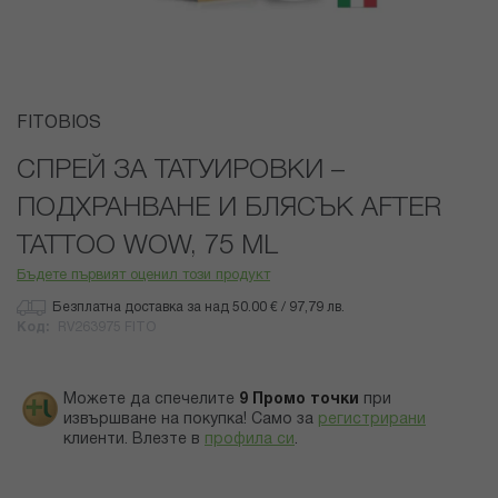
Преминете
FITOBIOS
към
началото
СПРЕЙ ЗА ТАТУИРОВКИ –
на
ПОДХРАНВАНЕ И БЛЯСЪК AFTER
галерия
със
TATTOO WOW, 75 ML
снимки
Бъдете първият оценил този продукт
Безплатна доставка за над 50.00 € / 97,79 лв.
Код
RV263975 FITO
Можете да спечелите
9
Промо точки
при
извършване на покупка! Само за
регистрирани
клиенти.
Влезте в
профила си
.