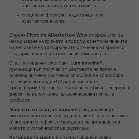
цветовете и загуба на контурите
специална формула, подходяща и за
чувствителна кожа
Спреят
Fitobios Aftertattoo Wow
е перфектен за
насърчаване на грижата и поддържането на линиите
и цветовете на татуировките с течение на времето.
Съдържа изцяло фитоактивни компоненти.
В патентованият екстракт
Luminescine®
,
луминесцинът, получен от цветовете на лопен е
основна активна съставка, способна да абсорбира
потенциално вредна UV радиация и да я
трансформира в нов източник на светлина, генериран
директно върху кожата, увеличавайки нейната
сияйност.
Маслото от сладък бадем
е с подхранващо,
омекотяващо и еластично действие. С изключително
благоприятен ефект, подходящо за придаване на
мекота и устойчивост на разтягане.
Аргановото масло
е с хидратиращи и силно