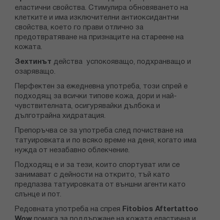
еластични свойства. Стимулира обновяването на
клетките и има изключителни антиоксидантни
свойства, което го прави отлично за
предотвратяване на признаците на стареене на
кожата.
Зехтинът
действа успокояващо, подхранващо и
озаряващо.
Перфектен за ежедневна употреба, този спрей е
подходящ за всички типове кожа, дори и най-
чувствителната, осигурявайки дълбока и
дълготрайна хидратация.
Препоръчва се за употреба след почистване на
татуировката и по всяко време на деня, когато има
нужда от незабавно облекчение.
Подходящ е и за тези, които спортуват или се
занимават с дейности на открито, тъй като
предпазва татуировката от външни агенти като
слънце и пот.
Редовната употреба на спрея
Fitobios Aftertattoo
Wow
помага за поддържане на кожата еластична и