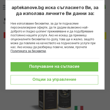
Прескачане
Търсене
Люб
Ко
към
aptekanove.bg иска съгласието Ви, за
съдържанието
Вход
да използва личните Ви данни за:
Начало
Здраве
Дерматологични проблеми
Кожни раздразнения
Спрей за татуировки – Подхранване и блясък After Tattoo Wow, 75 ml
Ние използваме бисквитки, за да ти поднасяме
персонализирани оферти, да ти дадем възможно най-
доброто и гладко шопинг преживяване и да подобряваме
Преминете
15%
постоянно нашите услуги. Ако не искаш да приемеш
Онлайн промо
към
опционалните бисквитки по-долу, това ще е жалко, защото
може да повлияе на качеството на поднесените услуги при
края
нас. Ако искаш да разбереш повече, молим, прочети
на
Политиката за бисквитки
.
галерията
на
изображенията
Получаване на съгласие
Опции за управление