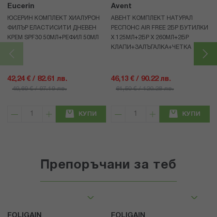
Eucerin
Avent
ЮСЕРИН КОМПЛЕКТ ХИАЛУРОН
АВЕНТ КОМПЛЕКТ НАТУРАЛ
ФИЛЪР ЕЛАСТИСИТИ ДНЕВЕН
РЕСПОНС AIR FREE 2БР БУТИЛКИ
КРЕМ SPF30 50МЛ+РЕФИЛ 50МЛ
Х 125МЛ+2БР Х 260МЛ+2БР
КЛАПИ+ЗАЛЪГАЛКА+ЧЕТКА
42,24 € / 82.61 лв.
46,13 € / 90.22 лв.
49,69 € / 97.19 лв.
61,50 € / 120.28 лв.
КУПИ
КУПИ
Препоръчани за теб
FOLIGAIN
FOLIGAIN