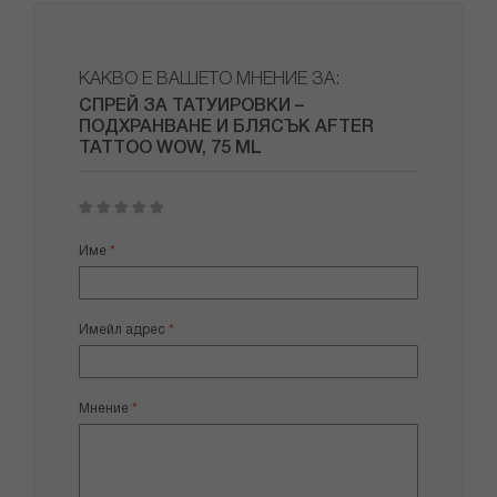
КАКВО Е ВАШЕТО МНЕНИЕ ЗА:
СПРЕЙ ЗА ТАТУИРОВКИ –
ПОДХРАНВАНЕ И БЛЯСЪК AFTER
TATTOO WOW, 75 ML
1
2
3
4
5
star
stars
stars
stars
stars
Име
Имейл адрес
Мнение