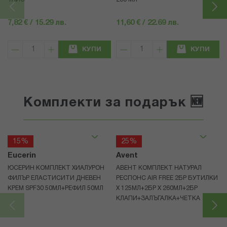
7,82 € / 15.29 лв.
11,60 € / 22.69 лв.
КУПИ
КУПИ
Комплекти за подарък 🆕
15%
25%
Eucerin
Avent
ЮСЕРИН КОМПЛЕКТ ХИАЛУРОН
АВЕНТ КОМПЛЕКТ НАТУРАЛ
ФИЛЪР ЕЛАСТИСИТИ ДНЕВЕН
РЕСПОНС AIR FREE 2БР БУТИЛКИ
КРЕМ SPF30 50МЛ+РЕФИЛ 50МЛ
Х 125МЛ+2БР Х 260МЛ+2БР
КЛАПИ+ЗАЛЪГАЛКА+ЧЕТКА