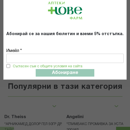
Препоръчвам продукта
Прочетох и се съгласявам с
Общите условия и политиката за
поверителност
*
Абонирай се за нашия бюлетин и вземи 5% отстъпка.
ИЗПРАТИ
Имейл *
Съгласен съм с общите условия на сайта
Абониране
Популярни в тази категория
Dr. Theiss
Angelini
*АРНИКАМЕД ДОЛОР ГЕЛ 50ГР ДР.
*ГЛИМБАКС ПРОМИВКА ЗА УСТА
ТАЙС
200 МЛ