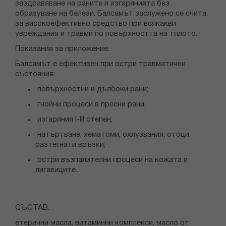
заздравяване на раните и изгарянията без
образуване на белези. Балсамът заслужено се счита
за високоефективно средство при всякакви
увреждания и травми по повърхността на тялото.
Показания за приложение:
Балсамът е ефективен при остри травматични
състояния:
повърхностни и дълбоки рани;
гнойни процеси в пресни рани;
изгаряния I-III степен;
натъртване, хематоми, охлузвания, отоци,
разтегнати връзки;
остри възпалителни процеси на кожата и
лигавиците.
СЪСТАВ:
етерични масла, витаминни комплекси, масло от