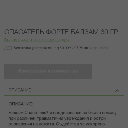
Преминете
СПАСАТЕЛЬ ФОРТЕ БАЛЗАМ 30 ГР
към
началото
Бъдете първият оценил този продукт
на
Безплатна доставка за над 50.00 € / 97,79 лв.
Код
35850
галерия
със
снимки
Изчерпано количество
ОПИСАНИЕ
ОПИСАНИЕ:
Балсам Спасатель® е предназначен за бърза помощ
при различни травматични увреждания и остри
възпаления на кожата. Съдейства за ускорено