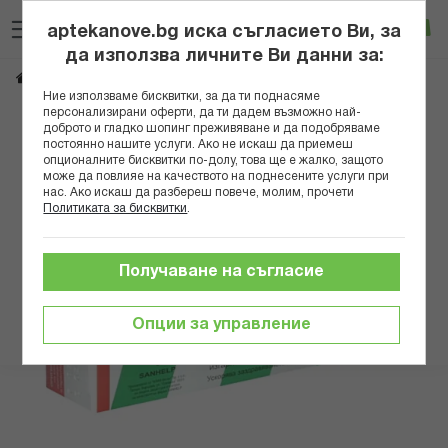
Прескачане
Търсене
Люб
Ко
към
aptekanove.bg иска съгласието Ви, за
съдържанието
Вход
да използва личните Ви данни за:
СПАСАТЕЛЬ ФОРТЕ БАЛЗАМ 30 ГР
Начало
Здраве
Болка
Ние използваме бисквитки, за да ти поднасяме
персонализирани оферти, да ти дадем възможно най-
Преминете
доброто и гладко шопинг преживяване и да подобряваме
постоянно нашите услуги. Ако не искаш да приемеш
към
опционалните бисквитки по-долу, това ще е жалко, защото
края
може да повлияе на качеството на поднесените услуги при
на
нас. Ако искаш да разбереш повече, молим, прочети
галерията
Политиката за бисквитки
.
на
изображенията
Получаване на съгласие
Опции за управление