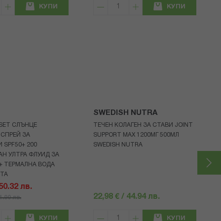
КУПИ
КУПИ
SWEDISH NUTRA
 SET СЛЪНЦЕ
ТЕЧЕН КОЛАГЕН ЗА СТАВИ JOINT
СПРЕЙ ЗА
SUPPORT MAX 1200МГ 500МЛ
 SPF50+ 200
SWEDISH NUTRA
Н УЛТРА ФЛУИД ЗА
+ ТЕРМАЛНА ВОДА
НТА
 50.32 лв.
22,98 € / 44.94 лв.
71.90 лв.
КУПИ
КУПИ