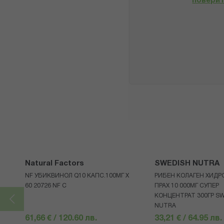
повери
Natural Factors
SWEDISH NUTRA
NF УБИКВИНОЛ Q10 КАПС.100МГ Х
РИБЕН КОЛАГЕН ХИДР
60 20726 NF С
ПРАХ 10 000МГ СУПЕР
КОНЦЕНТРАТ 300ГР S
NUTRA
61,66 € / 120.60 лв.
33,21 € / 64.95 лв.