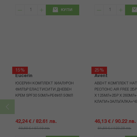
КУПИ
15%
25%
Eucerin
Avent
ЮСЕРИН КОМПЛЕКТ ХИАЛУРОН
АВЕНТ КОМПЛЕКТ НАТ
ФИЛЪР ЕЛАСТИСИТИ ДНЕВЕН
РЕСПОНС AIR FREE 2Б
КРЕМ SPF30 50МЛ+РЕФИЛ 50МЛ
Х 125МЛ+2БР Х 260МЛ
КЛАПИ+ЗАЛЪГАЛКА+Ч
42,24 € / 82.61 лв.
46,13 € / 90.22 лв.
49,69 € / 97.19 лв.
61,50 € / 120.28 лв.