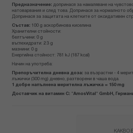
снимки
Предназначение:
допринася за намаляване на чувстово
натоварвания и след това. Допринася за нормалното обр
Допринася за защитата на клетките от оксидативен стр
Състав:
100 g аскорбинова киселина
Хранителни стойности:
белтъчини: 0 g
въглехидрати: 2.3 g
мазнини: 0 g
Енергийна стойност: 781 kJ (187 kcal)
Начин на употреба:
Препоръчителна дневна доза:
за възрастни - 4 мерит
лъжички (300 mg) дневно, разтворени в чаша вода.
1 добре напълнена мерителна лъжичка = 150 mg
Доставчик на витамин C: "AmosVital" GmbH, Герман
КАКВО 