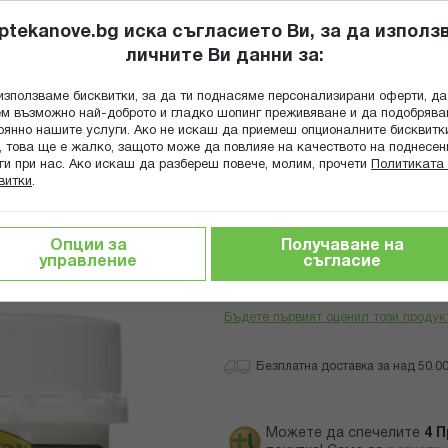
ptekanove.bg иска съгласието Ви, за да използ
личните Ви данни за:
ПОПИТАЙ Ф
използваме бисквитки, за да ти поднасяме персонализирани оферти, да
Търсене
м възможно най-доброто и гладко шопинг преживяване и да подобряв
оянно нашите услуги. Ако не искаш да приемеш опционалните бисквитк
КА
ГРИЖА ЗА МАЙКАТА И ДЕТЕТО
ХРАНИТЕЛНИ ДОБАВКИ
, това ще е жалко, защото може да повлияе на качеството на поднесен
ги при нас. Ако искаш да разбереш повече, молим, прочети
Политиката 
витки
.
АМИН С ПРАХ 100 ГР
Опции за
Получаване на
управление
съгласие
СОМА ВИТАМИН С
Бъдете първият оценил този продук
Безплатна доставка за над 50.00 
Можете да спечелите
4
П