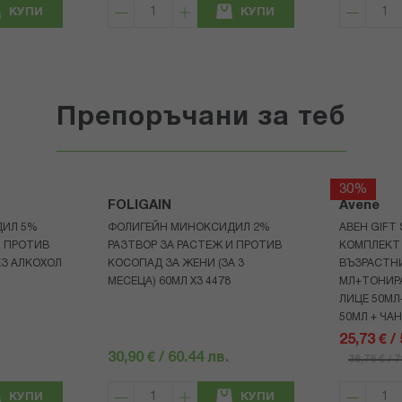
КУПИ
КУПИ
Препоръчани за теб
30%
FOLIGAIN
Avene
ДИЛ 5%
ФОЛИГЕЙН МИНОКСИДИЛ 2%
АВЕН GIFT
И ПРОТИВ
РАЗТВОР ЗА РАСТЕЖ И ПРОТИВ
КОМПЛЕКТ 
З АЛКОХОЛ
КОСОПАД ЗА ЖЕНИ (ЗА 3
ВЪЗРАСТНИ
МЕСЕЦА) 60МЛ X3 4478
МЛ+ТОНИРА
ЛИЦЕ 50МЛ
50МЛ + ЧА
25,73 € /
30,90 € / 60.44 лв.
36,76 € / 
КУПИ
КУПИ