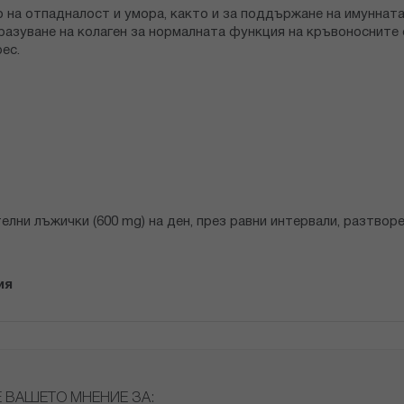
 на отпадналост и умора, както и за поддържане на имунната
азуване на колаген за нормалната функция на кръвоносните с
ес.
елни лъжички (600 mg) на ден, през равни интервали, разтворе
ия
Е ВАШЕТО МНЕНИЕ ЗА: