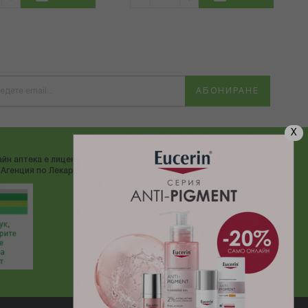
АБОНИРАНЕ
X
йн аптека е лицензирана от
ДОСТАВЯМЕ С:
Агенция по Лекарствата"