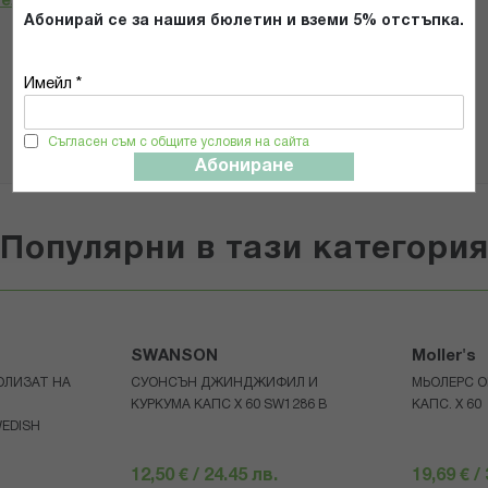
телност
*
Абонирай се за нашия бюлетин и вземи 5% отстъпка.
ИЗПРАТИ
Имейл *
Съгласен съм с общите условия на сайта
Абониране
Популярни в тази категори
SWANSON
Moller's
ОЛИЗАТ НА
СУОНСЪН ДЖИНДЖИФИЛ И
МЬОЛЕРС О
КУРКУМА КАПС Х 60 SW1286 B
КАПС. X 60
WEDISH
12,50 € / 24.45 лв.
19,69 € /