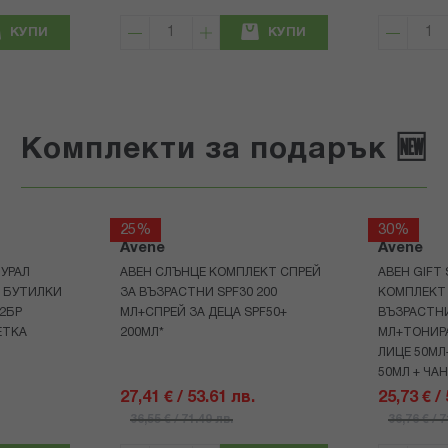
КУПИ
КУПИ
Комплекти за подарък 🆕
25%
30%
Avene
Avene
УРАЛ
АВЕН СЛЪНЦЕ КОМПЛЕКТ СПРЕЙ
АВЕН GIFT
Р БУТИЛКИ
ЗА ВЪЗРАСТНИ SPF30 200
КОМПЛЕКТ 
+2БР
МЛ+СПРЕЙ ЗА ДЕЦА SPF50+
ВЪЗРАСТНИ
ЕТКА
200МЛ*
МЛ+ТОНИРА
ЛИЦЕ 50МЛ
50МЛ + ЧА
27,41 € / 53.61 лв.
25,73 € /
36,55 € / 71.49 лв.
36,76 € / 