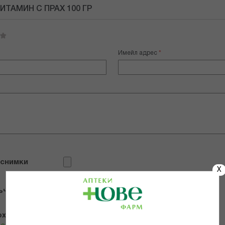
ИТАМИН С ПРАХ 100 ГР
Имейл адрес
 снимки
X
ъчвам продукта
х и се съгласявам с
Общите условия и политиката за