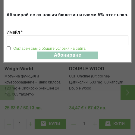
Абонирай се за нашия бюлетин и вземи 5% отстъпка.
Имейл *
Популярни в тази категория
Съгласен съм с общите условия на сайта
Абониране
WeightWorld
DOUBLE WOOD
Mозъчна функция и
CDP Choline (Citicoline)/
кръвообращение - Гинко билоба
Цитиколин, 300 mg, 60 капсули
120 mg + Сибирски женшен 24
Double Wood
mg, 365 таблетки
25,63 € / 50.13 лв.
34,47 € / 67.42 лв.
КУПИ
КУПИ