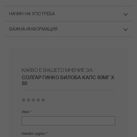
НАЧИН НА УПОТРЕБА
ВАЖНА ИНФОРМАЦИЯ
КАКВО Е ВАШЕТО МНЕНИЕ ЗА:
СОЛГАР ГИНКО БИЛОБА КАПС 60МГ Х
60
1
2
3
4
5
star
stars
stars
stars
stars
Име
Имейл адрес