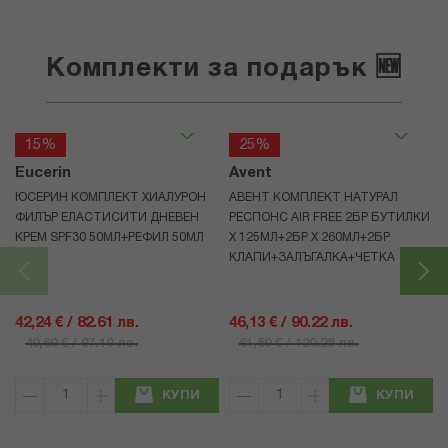
Комплекти за подарък 🆕
15%
25%
Eucerin
Avent
ЮСЕРИН КОМПЛЕКТ ХИАЛУРОН
АВЕНТ КОМПЛЕКТ НАТУРАЛ
ФИЛЪР ЕЛАСТИСИТИ ДНЕВЕН
РЕСПОНС AIR FREE 2БР БУТИЛКИ
КРЕМ SPF30 50МЛ+РЕФИЛ 50МЛ
Х 125МЛ+2БР Х 260МЛ+2БР
КЛАПИ+ЗАЛЪГАЛКА+ЧЕТКА
42,24 € / 82.61 лв.
46,13 € / 90.22 лв.
49,69 € / 97.19 лв.
61,50 € / 120.28 лв.
КУПИ
КУПИ