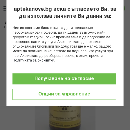
Прескачане
Търсене
Люб
Ко
към
aptekanove.bg иска съгласието Ви, за
съдържанието
Вход
да използва личните Ви данни за:
Начало
Хранителни добавки
Памет и оросяване
Оросяване на мозъка
СОЛГАР ГИНКО БИЛОБА КАПС 60МГ Х 60
Ние използваме бисквитки, за да ти поднасяме
персонализирани оферти, да ти дадем възможно най-
доброто и гладко шопинг преживяване и да подобряваме
Преминете
постоянно нашите услуги. Ако не искаш да приемеш
към
опционалните бисквитки по-долу, това ще е жалко, защото
може да повлияе на качеството на поднесените услуги при
края
нас. Ако искаш да разбереш повече, молим, прочети
на
Политиката за бисквитки
.
галерията
на
изображенията
Получаване на съгласие
Опции за управление