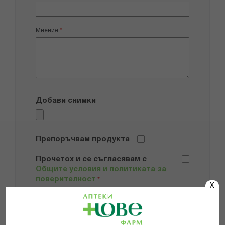
Мнение
Добави снимки
Препоръчвам продукта
Прочетох и се съгласявам с
Общите условия и политиката за
поверителност
*
X
ИЗПРАТИ