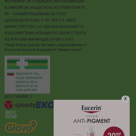
ФОРМУЛЯР ЗА ПОДАВАНЕ НА РЕКЛАМАЦИЯ
КОМИСИЯ ЗА ЗАЩИТА НА ПОТРЕБИТЕЛИТЕ
ЕК - ОНЛАЙН РЕШАВАНЕ НА СПОР
ЦЕНИ ВЪВ ВРЪЗКА С ЧЛ. 55Б ОТ ЗВЕБ
МИНИСТЕРСТВО ЗА ЗДРАВЕОПАЗВАНЕТО
ИЗПЪЛНИТЕЛНА АГЕНЦИЯ ПО ЛЕКАРСТВАТА
БЪЛГАРСКИ ФАРМАЦЕВТИЧЕН СЪЮЗ
"Нове Фарм онлайн аптека е лицензирана от
Изпълнителната Агенция по Лекарствата"
ДОСТАВЯМЕ С:
X