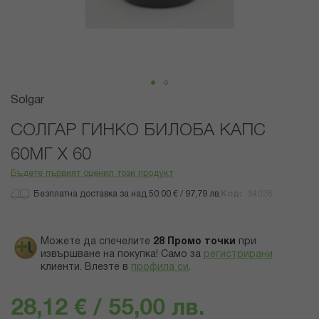
Преминете
Solgar
към
началото
СОЛГАР ГИНКО БИЛОБА КАПС
на
60МГ Х 60
галерия
със
Бъдете първият оценил този продукт
снимки
Безплатна доставка за над 50.00 € / 97,79 лв.
Код
34026
Можете да спечелите
28
Промо точки
при
извършване на покупка! Само за
регистрирани
клиенти.
Влезте в
профила си
.
28,12 € / 55,00 лв.