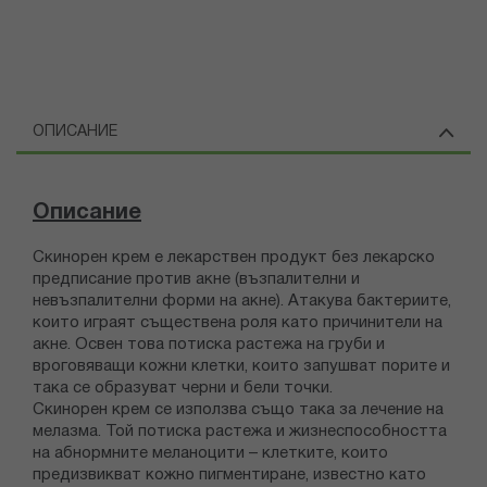
ОПИСАНИЕ
Описание
Скинорен крем е лекарствен продукт без лекарско
предписание против акне (възпалителни и
невъзпалителни форми на акне). Атакува бактериите,
които играят съществена роля като причинители на
акне. Освен това потиска растежа на груби и
вроговяващи кожни клетки, които запушват порите и
така се образуват черни и бели точки.
Скинорен крем се използва също така за лечение на
мелазма. Той потиска растежа и жизнеспособността
на абнормните меланоцити – клетките, които
предизвикват кожно пигментиране, известно като