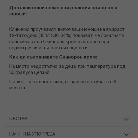
Допълнителни нежелани реакции при деца и
юноши:
Клинични проучвания, включващи юноши на възраст
12-18 години (454/1336; 34%) показват, че локалната
поносимост на Скинорен крем е подобна при
педиатрични и възрастни пациенти.
Как да съхранявате Скинорен крем:
На място недостъпно за деца, при температура под
30 градуса целзий.
Срокът на годност след отваряне на тубата е 6
месеца.
СЪСТАВ
НАЧИН НА УПОТРЕБА