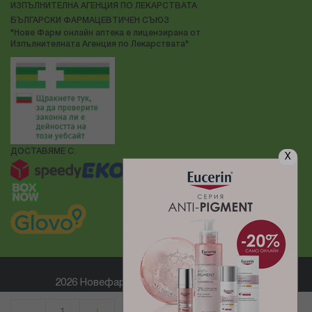
ИЗПЪЛНИТЕЛНА АГЕНЦИЯ ПО ЛЕКАРСТВАТА
БЪЛГАРСКИ ФАРМАЦЕВТИЧЕН СЪЮЗ
"Нове Фарм онлайн аптека е лицензирана от
Изпълнителната Агенция по Лекарствата"
ДОСТАВЯМЕ С:
X
2026 Новефарм ® Всички права запазени
Електронен магазин
разработен и поддържан от