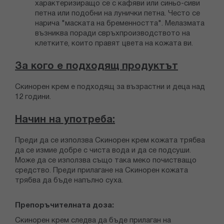
характеризиращо се с кафяви или синьо-сиви
петна или подобни на лунички петна. Често се
нарича "маската на бременността". Мелазмата
възниква поради свръхпроизводството на
клетките, които правят цвета на кожата ви.
За кого е подходящ продуктът
Скинорен крем е подходящ за възрастни и деца над
12 години.
Начин на употреба:
Преди да се използва Скинорен крем кожата трябва
да се измие добре с чиста вода и да се подсуши.
Може да се използва също така меко почистващо
средство. Преди прилагане на Скинорен кожата
трябва да бъде напълно суха.
Препоръчителната доза:
Скинорен крем следва да бъде прилаган на