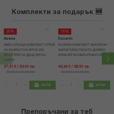
Комплекти за подарък 🆕
25%
15%
Avene
Eucerin
АВЕН СЛЪНЦЕ КОМПЛЕКТ СПРЕЙ
ЮСЕРИН КОМПЛЕКТ ХИАЛУРОН
ЗА ВЪЗРАСТНИ SPF30 200
ФИЛЪР ЕЛАСТИСИТИ ДНЕВЕН
МЛ+СПРЕЙ ЗА ДЕЦА SPF50+
КРЕМ SPF30 50МЛ+РЕФИЛ 50МЛ
200МЛ*
27,41 € / 53.61 лв.
42,24 € / 82.61 лв.
36,55 € / 71.49 лв.
49,69 € / 97.19 лв.
КУПИ
КУПИ
Препоръчани за теб