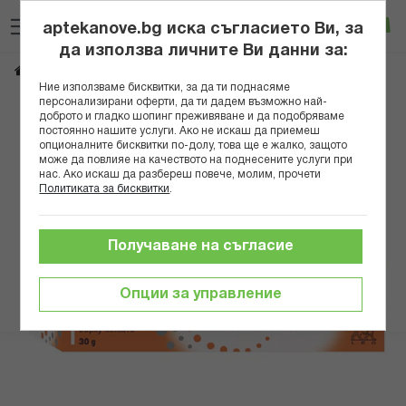
Прескачане
Търсене
Люб
Ко
към
aptekanove.bg иска съгласието Ви, за
съдържанието
Вход
да използва личните Ви данни за:
СКИНОРЕН КРЕМ
Начало
Здраве
Дерматологични проблеми
Акне
Ние използваме бисквитки, за да ти поднасяме
персонализирани оферти, да ти дадем възможно най-
Преминете
доброто и гладко шопинг преживяване и да подобряваме
постоянно нашите услуги. Ако не искаш да приемеш
към
опционалните бисквитки по-долу, това ще е жалко, защото
края
може да повлияе на качеството на поднесените услуги при
на
нас. Ако искаш да разбереш повече, молим, прочети
галерията
Политиката за бисквитки
.
на
изображенията
Получаване на съгласие
Опции за управление