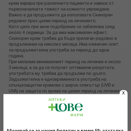
крем варира при различните пациенти и зависи от
първоначалната тежест на кожното увреждане.
Важно е да продължите да използвате Скинорен
редовно през целия период на лечението.
Като цяло при акне подобрение се забелязва след
около 4 седмици. За да има максимален ефект,
Скинорен крем трябва да бъде прилаган редовно в
продължение на няколко месеца. Има клиничен опит
за продължителна употреба за период до една
година.
При мелазма минималният период на лечение е около
3 месеца, а за да се получат оптимални резултати,
употребата му трябва да продължи по-дълго.
Задължителна е едновременната употреба на
слънцезащитни кремове с широк спекътър (UVB и
UVA) на защита по време на целия период на лечение,
X
с оглед избягване на влошаването, предизвикано от
излагане на слънце и/или повторното пигментиране
на изсветлените участъци.
Ако мислите, че ефектът на Скинорен крем е
прекалено силен или прекалено слаб, обърнете се
към Вашия лекар или фармацевт.