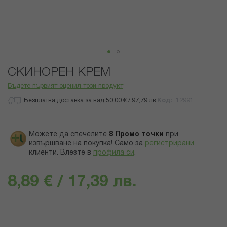
Преминете
СКИНОРЕН КРЕМ
към
началото
Бъдете първият оценил този продукт
на
Безплатна доставка за над 50.00 € / 97,79 лв.
Код
12991
галерия
със
снимки
Можете да спечелите
8
Промо точки
при
извършване на покупка! Само за
регистрирани
клиенти.
Влезте в
профила си
.
8,89 € / 17,39 лв.