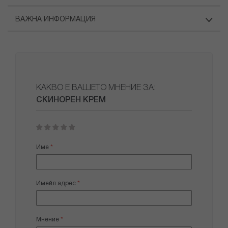
ВАЖНА ИНФОРМАЦИЯ
КАКВО Е ВАШЕТО МНЕНИЕ ЗА:
СКИНОРЕН КРЕМ
1
2
3
4
5
star
stars
stars
stars
stars
Име
Имейл адрес
Мнение