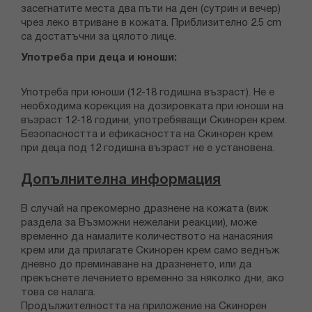
засегнатите места два пъти на ден (сутрин и вечер)
чрез леко втриване в кожата. Приблизително 2.5 cm
са достатъчни за цялото лице.
Употреба при деца и юноши:
Употреба при юноши (12-18 годишна възраст). Не е
необходима корекция на дозировката при юноши на
възраст 12-18 години, употребяващи Скинорен крем.
Безопасността и ефикасността на Скинорен крем
при деца под 12 годишна възраст не е установена.
Допълнителна информация
В случай на прекомерно дразнене на кожата (виж
раздела за Възможни нежелани реакции), може
временно да намалите количеството на нанасяния
крем или да прилагате Скинорен крем само веднъж
дневно до преминаване на дразненето, или да
прекъснете лечението временно за няколко дни, ако
това се налага.
Продължителността на приложение на Скинорен