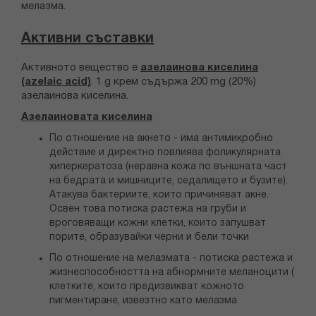
мелазма.
Активни съставки
Активното вещество е
азелаинова киселина
(azelaic acid)
. 1 g крем съдържа 200 mg (20%)
азелаинова киселина.
Азелаиновата киселина
По отношение на акнето - има антимикробно
действие и директно повлиява фоликулярната
хиперкератоза (неравна кожа по външната част
на бедрата и мишниците, седалището и бузите).
Атакува бактериите, които причиняват акне.
Освен това потиска растежа на груби и
вроговяващи кожни клетки, които запушват
порите, образувайки черни и бели точки
По отношение на мелазмата - потиска растежа и
жизнеспособността на абнормните меланоцити (
клетките, които предизвикват кожното
пигментиране, извезтно като мелазма