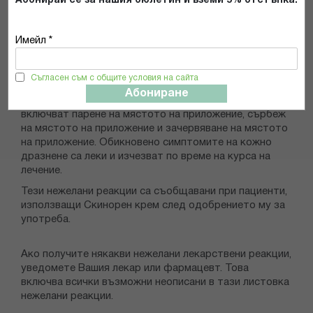
Абонирай се за нашия бюлетин и вземи 5% отстъпка.
Възможни нежелани реакции:
Имейл *
Както всички лекарства, Скинорен крем може да
предизвика нежелани реакции, въпреки че не всеки ги
получава.
Съгласен съм с общите условия на сайта
Абониране
Най-често наблюдаваните нежелани реакции
включват парене на мястото на приложение, сърбеж
на мястото на приложение и зачервяване на мястото
на приложение. Обикновено симптомите на кожно
дразнене са леки и изчезват по време на курса на
лечение.
Тези нежелани реакции са съобщавани при пациенти,
използващи Скинорен крем след одобрението му за
употреба.
Ако получите някакви нежелани лекарствени реакции,
уведомете Вашия лекар или фармацевт. Това
включва всички възможни неописани в тази листовка
нежелани реакции.