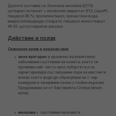
Другите съставки са: бензоена киселина (Е210),
цетеарил октаноат + изопропил миристат (PCL Liquid®),
глицерол 85 %, пропиленгликол, пречистена вода,
макроголглицериди стеарати, глицерол моностеарат
40-55, цетостеарилов алкохол.
Действие и ползи
Скинорен крем е показан при:
акне вулгарис
е хронично възпалително
заболяване състояние на кожата, което се
проявява най- често през пубертета и се
характеризира със запушени пори на мастните
жлези, което води до образуване на т. нар.
комедони и зачервени пъпки с гнойни върхове.
Предизвиква се от бактерията Citobacterium
acnes.
мелазма -
състояние на кожата,