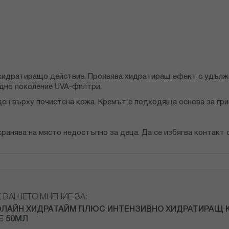
о хидратиращо действие. Проявява хидратиращ ефект с удълж
дно поколение UVA-филтри.
ден върху почистена кожа. Кремът е подходяща основа за гри
анява на място недостъпно за деца. Да се избягва контакт с 
Е ВАШЕТО МНЕНИЕ ЗА:
ЛАЙН ХИДРАТАЙМ ПЛЮС ИНТЕНЗИВНО ХИДРАТИРАЩ 
Е 50МЛ