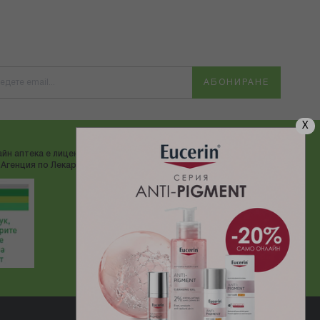
АБОНИРАНЕ
X
йн аптека е лицензирана от
ДОСТАВЯМЕ С:
Агенция по Лекарствата"