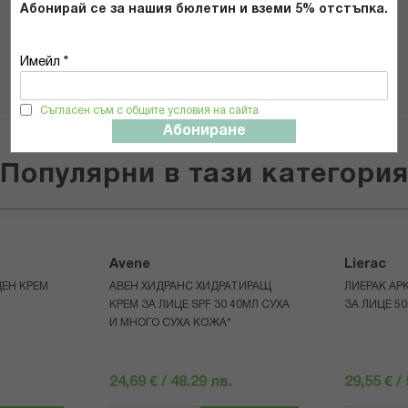
Абонирай се за нашия бюлетин и вземи 5% отстъпка.
ИЗПРАТИ
Имейл *
Съгласен съм с общите условия на сайта
Абониране
Популярни в тази категори
Avene
Lierac
ЩЕН КРЕМ
АВЕН ХИДРАНС ХИДРАТИРАЩ
ЛИЕРАК АР
КРЕМ ЗА ЛИЦЕ SPF 30 40МЛ СУХА
ЗА ЛИЦЕ 5
И МНОГО СУХА КОЖА*
24,69 € / 48.29 лв.
29,55 € /