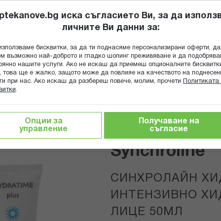
ptekanove.bg иска съгласието Ви, за да използ
личните Ви данни за:
ПОПИТАЙ Ф
използваме бисквитки, за да ти поднасяме персонализирани оферти, да
Търсене
м възможно най-доброто и гладко шопинг преживяване и да подобряв
оянно нашите услуги. Ако не искаш да приемеш опционалните бисквитк
КА
ГРИЖА ЗА МАЙКАТА И ДЕТЕТО
ХРАНИТЕЛНИ ДОБАВКИ
, това ще е жалко, защото може да повлияе на качеството на поднесен
ги при нас. Ако искаш да разбереш повече, молим, прочети
Политиката 
витки
.
тика за лице
Нормална, суха и атопична кожа
ИРАЩ КРЕМ ЗА ЛИЦЕ 50МЛ
Опции за
Получаване на
управление
съгласие
Synchroline
СИНХРОЛАЙН ХИ
ИНТЕНЗИВНО ХИ
ЛИЦЕ 50МЛ