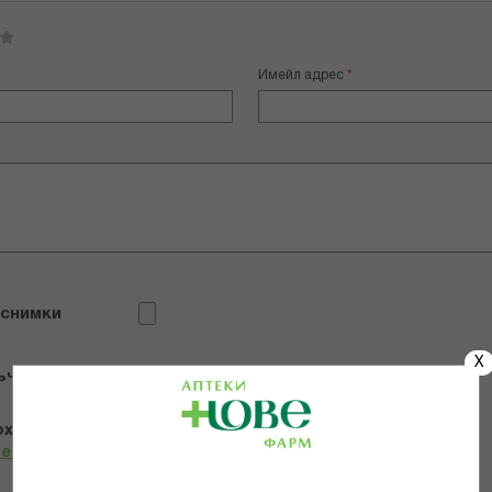
Имейл адрес
 снимки
X
ъчвам продукта
х и се съгласявам с
Общите условия и политиката за
телност
*