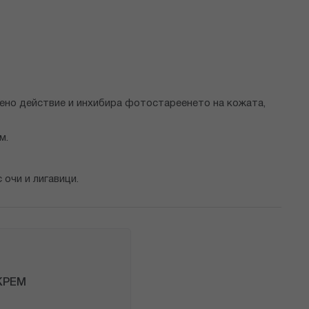
ено действие и инхибира фотостареенето на кожата,
м.
очи и лигавици.
КРЕМ