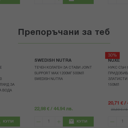
Препоръчани за теб
30%
SWEDISH NUTRA
NUXE
Е
ТЕЧЕН КОЛАГЕН ЗА СТАВИ JOINT
НУКС СЪН 
SUPPORT MAX 1200МГ 500МЛ
ПРИДОБИВ
0
SWEDISH NUTRA
ЗЛАТИСТИ
ЛУИД ЗА
150МЛ
А ВОДА
20,71 € /
22,98 € / 44.94 лв.
29,59 € / 
КУПИ
КУПИ