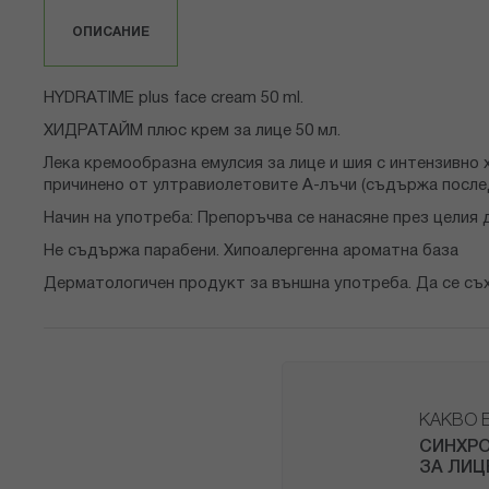
със
снимки
ОПИСАНИЕ
HYDRATIME plus face cream 50 ml.
ХИДРАТАЙМ плюс крем за лице 50 мл.
Лека кремообразна емулсия за лице и шия с интензивн
причинено от ултравиолетовите А-лъчи (съдържа после
Начин на употреба: Препоръчва се нанасяне през целия 
Не съдържа парабени. Хипоалергенна ароматна база
Дерматологичен продукт за външна употреба. Да се съхр
КАКВО 
СИНХРО
ЗА ЛИЦ