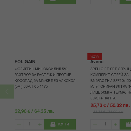
30%
FOLIGAIN
Avene
ФОЛИГЕЙН МИНОКСИДИЛ 5%
АВЕН GIFT SET СЛЪНЦ
РАЗТВОР ЗА РАСТЕЖ И ПРОТИВ
КОМПЛЕКТ СПРЕЙ ЗА
КОСОПАД ЗА МЪЖЕ БЕЗ АЛКОХОЛ
ВЪЗРАСТНИ SPF50+ 20
(3М.) 60МЛ X 3 4473
МЛ+ТОНИРАН УЛТРА Ф
ЛИЦЕ 50МЛ+ ТЕРМАЛН
50МЛ + ЧАНТА
25,73 € / 50.32 лв.
32,90 € / 64.35 лв.
36,76 € / 71.90 лв.
КУПИ