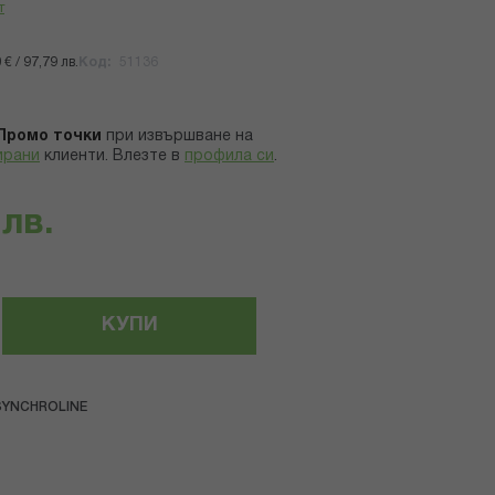
т
€ / 97,79 лв.
Код
51136
Промо точки
при извършване на
ирани
клиенти.
Влезте в
профила си
.
 лв.
КУПИ
SYNCHROLINE