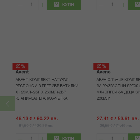
КУПИ
25%
25%
Avent
Avene
АВЕНТ КОМПЛЕКТ НАТУРАЛ
АВЕН СЛЪНЦЕ КОМПЛЕ
РЕСПОНС AIR FREE 2БР БУТИЛКИ
ЗА ВЪЗРАСТНИ SPF30 
Х 125МЛ+2БР Х 260МЛ+2БР
МЛ+СПРЕЙ ЗА ДЕЦА SP
КЛАПИ+ЗАЛЪГАЛКА+ЧЕТКА
200МЛ*
46,13 € / 90.22 лв.
27,41 € / 53.61 лв.
61,50 € / 120.28 лв.
36,55 € / 71.49 лв.
КУПИ