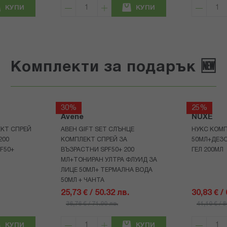
КУПИ
КУПИ
Комплекти за подарък 🆕
30%
25%
Avene
NUXE
КТ СПРЕЙ
АВЕН GIFT SET СЛЪНЦЕ
НУКС КОМП
200
КОМПЛЕКТ СПРЕЙ ЗА
50МЛ+ДЕЗ
F50+
ВЪЗРАСТНИ SPF50+ 200
ГЕЛ 200МЛ
МЛ+ТОНИРАН УЛТРА ФЛУИД ЗА
ЛИЦЕ 50МЛ+ ТЕРМАЛНА ВОДА
50МЛ + ЧАНТА
25,73 € / 50.32 лв.
30,83 € /
36,76 € / 71.90 лв.
41,10 € / 
КУПИ
КУПИ