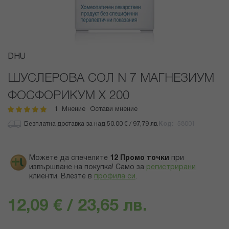
Преминете
DHU
към
началото
ШУСЛЕРОВА СОЛ N 7 МАГНЕЗИУМ
на
ФОСФОРИКУМ Х 200
галерия
със
1
Мнение
Остави мнение
рейтинг:
100
100
% of
снимки
Безплатна доставка за над 50.00 € / 97,79 лв.
Код
58001
Можете да спечелите
12
Промо точки
при
извършване на покупка! Само за
регистрирани
клиенти.
Влезте в
профила си
.
12,09 € / 23,65 лв.