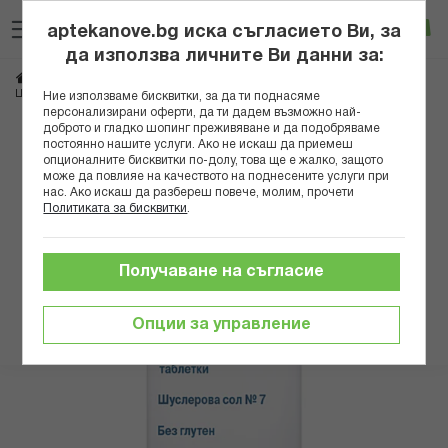
Прескачане
Търсене
Люб
Ко
към
aptekanove.bg иска съгласието Ви, за
съдържанието
Вход
да използва личните Ви данни за:
Начало
Здраве
Хомеопатия
Шуслерови соли и мехлеми
ШУСЛЕРОВА СОЛ N 7 МАГНЕЗИУМ ФОСФОРИКУМ Х 200
Ние използваме бисквитки, за да ти поднасяме
персонализирани оферти, да ти дадем възможно най-
доброто и гладко шопинг преживяване и да подобряваме
Преминете
постоянно нашите услуги. Ако не искаш да приемеш
към
опционалните бисквитки по-долу, това ще е жалко, защото
може да повлияе на качеството на поднесените услуги при
края
нас. Ако искаш да разбереш повече, молим, прочети
на
Политиката за бисквитки
.
галерията
на
изображенията
Получаване на съгласие
Опции за управление