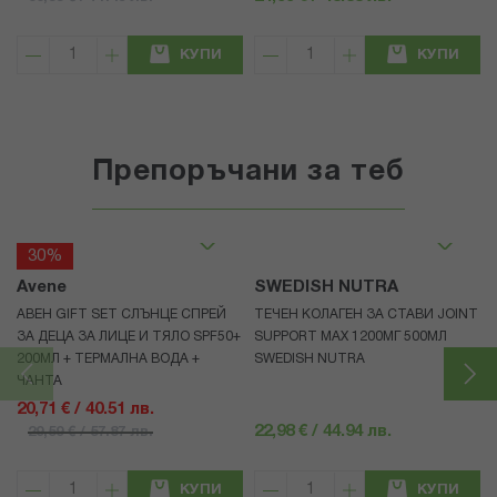
КУПИ
КУПИ
Препоръчани за теб
30%
Avene
SWEDISH NUTRA
АВЕН GIFT SET СЛЪНЦЕ СПРЕЙ
ТЕЧЕН КОЛАГЕН ЗА СТАВИ JOINT
ЗА ДЕЦА ЗА ЛИЦЕ И ТЯЛО SPF50+
SUPPORT MAX 1200МГ 500МЛ
200МЛ + ТЕРМАЛНА ВОДА +
SWEDISH NUTRA
ЧАНТА
20,71 € / 40.51 лв.
22,98 € / 44.94 лв.
29,59 € / 57.87 лв.
КУПИ
КУПИ