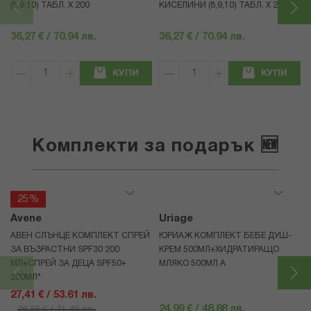
(5,9,10) ТАБЛ. X 200
КИСЕЛИНИ (8,9,10) ТАБЛ. X 200
36,27 € / 70.94 лв.
36,27 € / 70.94 лв.
КУПИ
КУПИ
Комплекти за подарък 🆕
25%
Avene
Uriage
АВЕН СЛЪНЦЕ КОМПЛЕКТ СПРЕЙ
ЮРИАЖ КОМПЛЕКТ БЕБЕ ДУШ-
ЗА ВЪЗРАСТНИ SPF30 200
КРЕМ 500МЛ+ХИДРАТИРАЩО
МЛ+СПРЕЙ ЗА ДЕЦА SPF50+
МЛЯКО 500МЛ A
200МЛ*
27,41 € / 53.61 лв.
24,99 € / 48.88 лв.
36,55 € / 71.49 лв.