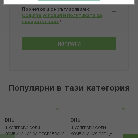
Прочетох и се съгласявам с
Общите условия и политиката за
поверителност
*
ИЗПРАТИ
Популярни в тази категория
DHU
DHU
ШУСЛЕРОВИ СОЛИ
ШУСЛЕРОВИ СОЛИ
КОМБИНАЦИЯ ЗА ОТСЛАБВАНЕ
КОМБИНАЦИЯ СРЕЩУ