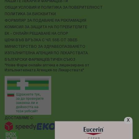
НАШИТЕ ЛЕКАРИ И ФАРМАЦЕВТИ
ОБЩИ УСЛОВИЯ И ПОЛИТИКА ЗА ПОВЕРИТЕЛНОСТ
ПОЛИТИКА ЗА БИСКВИТКИ
ФОРМУЛЯР ЗА ПОДАВАНЕ НА РЕКЛАМАЦИЯ
КОМИСИЯ ЗА ЗАЩИТА НА ПОТРЕБИТЕЛИТЕ
ЕК - ОНЛАЙН РЕШАВАНЕ НА СПОР
ЦЕНИ ВЪВ ВРЪЗКА С ЧЛ. 55Б ОТ ЗВЕБ
МИНИСТЕРСТВО ЗА ЗДРАВЕОПАЗВАНЕТО
ИЗПЪЛНИТЕЛНА АГЕНЦИЯ ПО ЛЕКАРСТВАТА
БЪЛГАРСКИ ФАРМАЦЕВТИЧЕН СЪЮЗ
"Нове Фарм онлайн аптека е лицензирана от
Изпълнителната Агенция по Лекарствата"
ДОСТАВЯМЕ С:
X