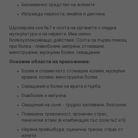
Биохимично средство на жлезите
Изгражда периоста, емайла и дентина
Шуслерова сол №7 е солта на органите с гладка
мускулатура и на нервите. Има силно
болкоуспокояващо действие. Солта за първа помощ
при болка - главоболие, мигрена; стомашни,
менструални, мускулни болки; схващания.
Основни области на приложение:
Болки и спазми като стомашни колики, мускулни
крампи, колики, менструални болки
Схващания и болки на врата и гърба
Главболие и мигрена
Смущения на съня - трудно заспиване, безсъние
Повишена тревожност, хроничен стрес,
панически атаки (в комбинация със соли №2 и 5)
Нервна превъзбуда, сценична треска, страх от
изпити