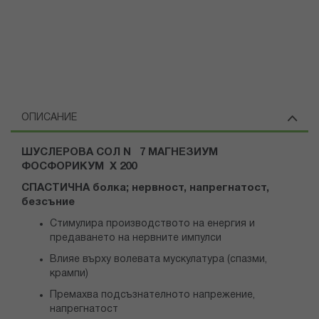
ОПИСАНИЕ
ШУСЛЕРОВА СОЛ N 7 МАГНЕЗИУМ
ФОСФОРИКУМ Х 200
СПАСТИЧНА болка; нервност, напрегнатост,
безсъние
Стимулира производството на енергия и
предаването на нервните импулси
Влияе върху волевата мускулатура (спазми,
крампи)
Премахва подсъзнателното напрежение,
напрегнатост