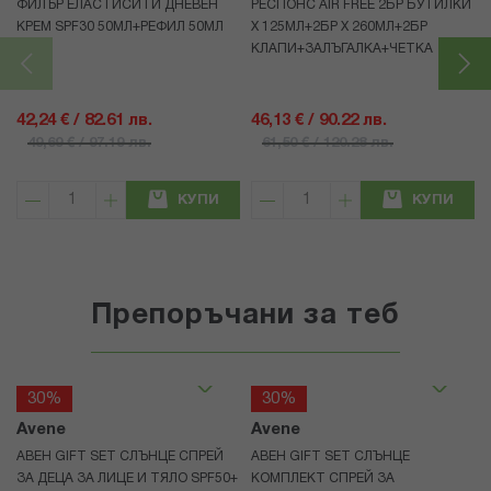
ФИЛЪР ЕЛАСТИСИТИ ДНЕВЕН
РЕСПОНС AIR FREE 2БР БУТИЛКИ
КРЕМ SPF30 50МЛ+РЕФИЛ 50МЛ
Х 125МЛ+2БР Х 260МЛ+2БР
КЛАПИ+ЗАЛЪГАЛКА+ЧЕТКА
42,24 € / 82.61 лв.
46,13 € / 90.22 лв.
49,69 € / 97.19 лв.
61,50 € / 120.28 лв.
КУПИ
КУПИ
Препоръчани за теб
30%
30%
Avene
Avene
АВЕН GIFT SET СЛЪНЦЕ СПРЕЙ
АВЕН GIFT SET СЛЪНЦЕ
ЗА ДЕЦА ЗА ЛИЦЕ И ТЯЛО SPF50+
КОМПЛЕКТ СПРЕЙ ЗА