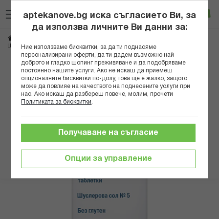
Прескачане
Търсене
Люб
Ко
към
aptekanove.bg иска съгласието Ви, за
съдържанието
Вход
да използва личните Ви данни за:
Начало
Здраве
Хомеопатия
Шуслерови соли и мехлеми
ШУСЛЕРОВА СОЛ N 5 КАЛИУМ ФОСФОРИКУМ Х 420
Ние използваме бисквитки, за да ти поднасяме
персонализирани оферти, да ти дадем възможно най-
доброто и гладко шопинг преживяване и да подобряваме
Преминете
постоянно нашите услуги. Ако не искаш да приемеш
към
опционалните бисквитки по-долу, това ще е жалко, защото
може да повлияе на качеството на поднесените услуги при
края
нас. Ако искаш да разбереш повече, молим, прочети
на
Политиката за бисквитки
.
галерията
на
изображенията
Получаване на съгласие
Опции за управление