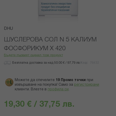
Преминете
DHU
към
началото
ШУСЛЕРОВА СОЛ N 5 КАЛИУМ
на
ФОСФОРИКУМ Х 420
галерия
със
Бъдете първият оценил този продукт
снимки
Безплатна доставка за над 50.00 € / 97,79 лв.
Код
76432
Можете да спечелите
19
Промо точки
при
извършване на покупка! Само за
регистрирани
клиенти.
Влезте в
профила си
.
19,30 € / 37,75 лв.