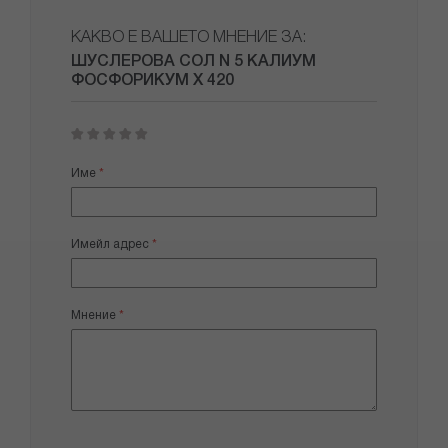
КАКВО Е ВАШЕТО МНЕНИЕ ЗА:
ШУСЛЕРОВА СОЛ N 5 КАЛИУМ
ФОСФОРИКУМ Х 420
1
2
3
4
5
star
stars
stars
stars
stars
Име
Имейл адрес
Мнение