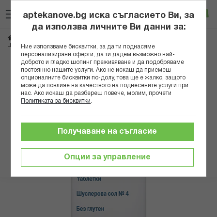
Прескачане
Търсене
Люб
Ко
към
aptekanove.bg иска съгласието Ви, за
съдържанието
Вход
да използва личните Ви данни за:
Начало
Здраве
Хомеопатия
Шуслерови соли и мехлеми
ШУСЛЕРОВА СОЛ N 4 КАЛИУМ ХЛОРАТУМ Х 200
Ние използваме бисквитки, за да ти поднасяме
персонализирани оферти, да ти дадем възможно най-
доброто и гладко шопинг преживяване и да подобряваме
Преминете
постоянно нашите услуги. Ако не искаш да приемеш
към
опционалните бисквитки по-долу, това ще е жалко, защото
може да повлияе на качеството на поднесените услуги при
края
нас. Ако искаш да разбереш повече, молим, прочети
на
Политиката за бисквитки
.
галерията
на
изображенията
Получаване на съгласие
Опции за управление