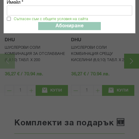
Имейл *
Популярни в тази категория
Съгласен съм с общите условия на сайта
Абониране
DHU
DHU
ШУСЛЕРОВИ СОЛИ
ШУСЛЕРОВИ СОЛИ
КОМБИНАЦИЯ ЗА ОТСЛАБВАНЕ
КОМБИНАЦИЯ СРЕЩУ
(5,9,10) ТАБЛ. X 200
КИСЕЛИНИ (8,9,10) ТАБЛ. X 200
36,27 € / 70.94 лв.
36,27 € / 70.94 лв.
КУПИ
КУПИ
Комплекти за подарък 🆕