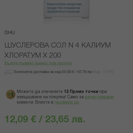
Преминете
DHU
към
началото
ШУСЛЕРОВА СОЛ N 4 КАЛИУМ
на
ХЛОРАТУМ Х 200
галерия
със
Бъдете първият оценил този продукт
снимки
Безплатна доставка за над 50.00 € / 97,79 лв.
Код
57999
Можете да спечелите
12
Промо точки
при
извършване на покупка! Само за
регистрирани
клиенти.
Влезте в
профила си
.
12,09 € / 23,65 лв.