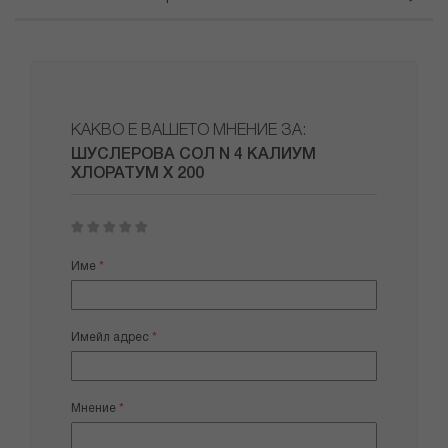
КАКВО Е ВАШЕТО МНЕНИЕ ЗА:
ШУСЛЕРОВА СОЛ N 4 КАЛИУМ
ХЛОРАТУМ Х 200
1
2
3
4
5
star
stars
stars
stars
stars
Име
Имейл адрес
Мнение