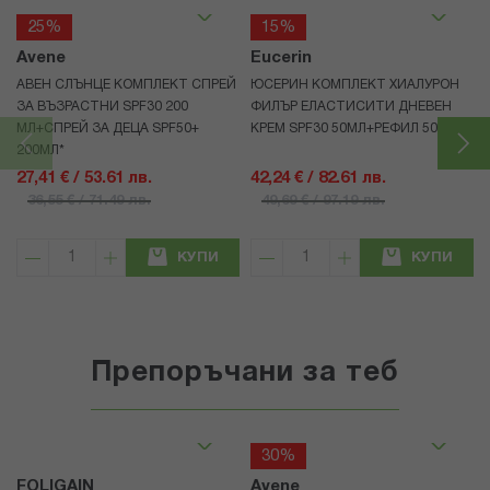
25%
15%
Avene
Eucerin
АВЕН СЛЪНЦЕ КОМПЛЕКТ СПРЕЙ
ЮСЕРИН КОМПЛЕКТ ХИАЛУРОН
ЗА ВЪЗРАСТНИ SPF30 200
ФИЛЪР ЕЛАСТИСИТИ ДНЕВЕН
МЛ+СПРЕЙ ЗА ДЕЦА SPF50+
КРЕМ SPF30 50МЛ+РЕФИЛ 50МЛ
200МЛ*
27,41 € / 53.61 лв.
42,24 € / 82.61 лв.
36,55 € / 71.49 лв.
49,69 € / 97.19 лв.
КУПИ
КУПИ
Препоръчани за теб
30%
FOLIGAIN
Avene