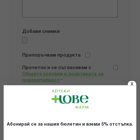
Добави снимки
Препоръчвам продукта
Прочетох и се съгласявам с
Общите условия и политиката за
поверителност
*
X
ИЗПРАТИ
Абонирай се за нашия бюлетин и вземи 5% отстъпка.