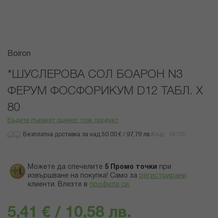
Преминете
Boiron
към
началото
*ШУСЛЕРОВА СОЛ БОАРОН N3
на
ФЕРУМ ФОСФОРИКУМ D12 ТАБЛ. Х
галерия
със
80
снимки
Бъдете първият оценил този продукт
Безплатна доставка за над 50.00 € / 97,79 лв.
Код
94700
Можете да спечелите
5
Промо точки
при
извършване на покупка! Само за
регистрирани
клиенти.
Влезте в
профила си
.
5,41 € / 10,58 лв.