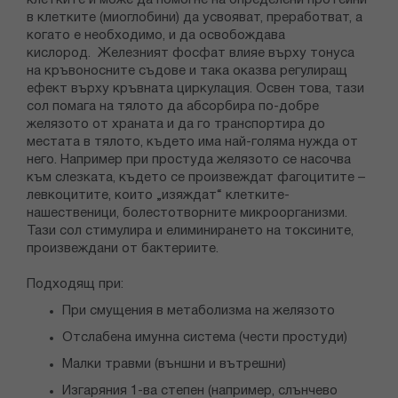
клетките и може да помогне на определени протеини
в клетките (миоглобини) да усвояват, преработват, а
когато е необходимо, и да освобождава
кислород. Железният фосфат влияе върху тонуса
на кръвоносните съдове и така оказва регулиращ
ефект върху кръвната циркулация. Освен това, тази
сол помага на тялото да абсорбира по-добре
желязото от храната и да го транспортира до
местата в тялото, където има най-голяма нужда от
него. Например при простуда желязото се насочва
към слезката, където се произвеждат фагоцитите –
левкоцитите, които „изяждат“ клетките-
нашественици, болестотворните микроорганизми.
Тази сол стимулира и елиминирането на токсините,
произвеждани от бактериите.
Подходящ при:
При смущения в метаболизма на желязото
Отслабена имунна система (чести простуди)
Малки травми (външни и вътрешни)
Изгаряния 1-ва степен (например, слънчево