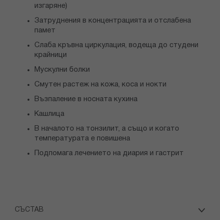
изгаряне)
Затруднения в концентрацията и отслабена
памет
Слаба кръвна циркулация, водеща до студени
крайници
Мускулни болки
Смутен растеж на кожа, коса и нокти
Възпаление в носната кухина
Кашлица
В началото на тонзилит, а също и когато
температурата е повишена
Подпомага лечението на диария и гастрит
СЪСТАВ