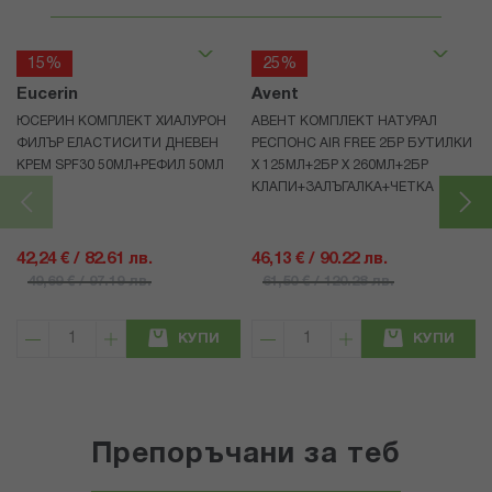
15%
25%
Eucerin
Avent
ЮСЕРИН КОМПЛЕКТ ХИАЛУРОН
АВЕНТ КОМПЛЕКТ НАТУРАЛ
ФИЛЪР ЕЛАСТИСИТИ ДНЕВЕН
РЕСПОНС AIR FREE 2БР БУТИЛКИ
КРЕМ SPF30 50МЛ+РЕФИЛ 50МЛ
Х 125МЛ+2БР Х 260МЛ+2БР
КЛАПИ+ЗАЛЪГАЛКА+ЧЕТКА
42,24 € / 82.61 лв.
46,13 € / 90.22 лв.
49,69 € / 97.19 лв.
61,50 € / 120.28 лв.
КУПИ
КУПИ
Препоръчани за теб