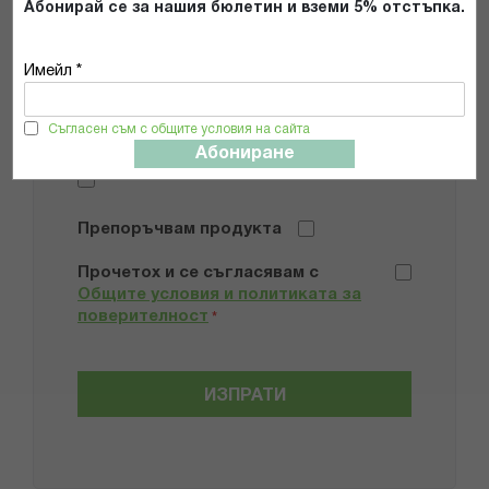
Абонирай се за нашия бюлетин и вземи 5% отстъпка.
Имейл *
Съгласен съм с общите условия на сайта
Добави снимки
Абониране
Препоръчвам продукта
Прочетох и се съгласявам с
Общите условия и политиката за
поверителност
*
ИЗПРАТИ