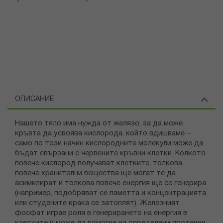
ОПИСАНИЕ
Нашето тяло има нужда от желязо, за да може
кръвта да усвоява кислорода, който вдишваме –
само по този начин кислородните молекули може да
бъдат свързани с червените кръвни клетки. Колкото
повече кислород получават клетките, толкова
повече хранителни вещества ще могат те да
асимилират и толкова повече енергия ще се генерира
(например, подобряват се паметта и концентрацията
или студените крака се затоплят). Железният
фосфат играе роля в генерирането на енергия в