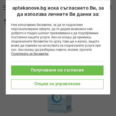
Прескачане
Търсене
Люб
Ко
към
aptekanove.bg иска съгласието Ви, за
съдържанието
Вход
да използва личните Ви данни за:
Начало
Здраве
Хомеопатия
Шуслерови соли и мехлеми
*ШУСЛЕРОВА СОЛ БОАРОН N3 ФЕРУМ ФОСФОРИКУМ D12 ТАБЛ. Х 80
Ние използваме бисквитки, за да ти поднасяме
персонализирани оферти, да ти дадем възможно най-
доброто и гладко шопинг преживяване и да подобряваме
Преминете
постоянно нашите услуги. Ако не искаш да приемеш
към
опционалните бисквитки по-долу, това ще е жалко, защото
може да повлияе на качеството на поднесените услуги при
края
нас. Ако искаш да разбереш повече, молим, прочети
на
Политиката за бисквитки
.
галерията
на
изображенията
Получаване на съгласие
Опции за управление