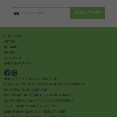
АБОНИРАНЕ
ДОСТАВКА
АПТЕКИ
НОВИНИ
ЗА НАС
КОНТАКТИ
КАРТА НА САЙТА
НАШИТЕ ЛЕКАРИ И ФАРМАЦЕВТИ
ОБЩИ УСЛОВИЯ И ПОЛИТИКА ЗА ПОВЕРИТЕЛНОСТ
ПОЛИТИКА ЗА БИСКВИТКИ
ФОРМУЛЯР ЗА ПОДАВАНЕ НА РЕКЛАМАЦИЯ
КОМИСИЯ ЗА ЗАЩИТА НА ПОТРЕБИТЕЛИТЕ
ЕК - ОНЛАЙН РЕШАВАНЕ НА СПОР
ЦЕНИ ВЪВ ВРЪЗКА С ЧЛ. 55Б ОТ ЗВЕБ