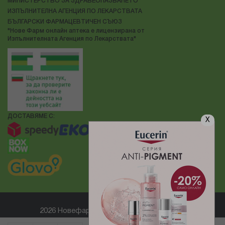
МИНИСТЕРСТВО ЗА ЗДРАВЕОПАЗВАНЕТО
ИЗПЪЛНИТЕЛНА АГЕНЦИЯ ПО ЛЕКАРСТВАТА
БЪЛГАРСКИ ФАРМАЦЕВТИЧЕН СЪЮЗ
"Нове Фарм онлайн аптека е лицензирана от
Изпълнителната Агенция по Лекарствата"
ДОСТАВЯМЕ С:
X
2026 Новефарм ® Всички права запазени
Електронен магазин