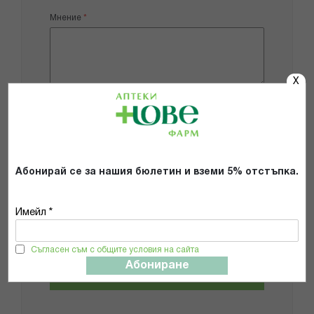
Мнение
X
Добави снимки
Препоръчвам продукта
Абонирай се за нашия бюлетин и вземи 5% отстъпка.
Прочетох и се съгласявам с
Общите условия и политиката за
Имейл *
поверителност
*
Съгласен съм с общите условия на сайта
Абониране
ИЗПРАТИ