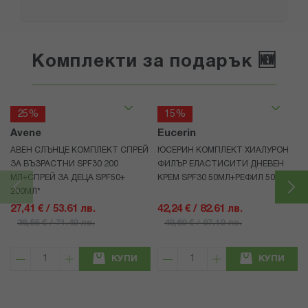
Комплекти за подарък 🆕
25%
15%
Avene
Eucerin
АВЕН СЛЪНЦЕ КОМПЛЕКТ СПРЕЙ
ЮСЕРИН КОМПЛЕКТ ХИАЛУРОН
ЗА ВЪЗРАСТНИ SPF30 200
ФИЛЪР ЕЛАСТИСИТИ ДНЕВЕН
МЛ+СПРЕЙ ЗА ДЕЦА SPF50+
КРЕМ SPF30 50МЛ+РЕФИЛ 50МЛ
200МЛ*
27,41 € / 53.61 лв.
42,24 € / 82.61 лв.
36,55 € / 71.49 лв.
49,69 € / 97.19 лв.
КУПИ
КУПИ