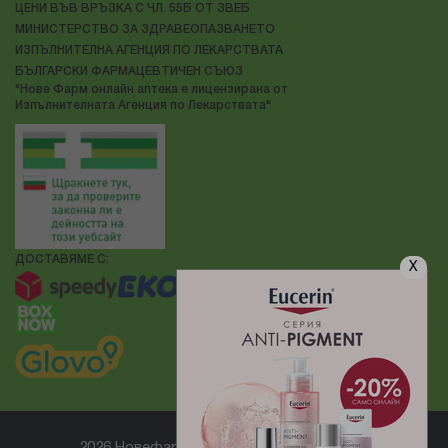
ЦЕНИ ВЪВ ВРЪЗКА С ЧЛ. 55Б ОТ ЗВЕБ
МИНИСТЕРСТВО ЗА ЗДРАВЕОПАЗВАНЕТО
ИЗПЪЛНИТЕЛНА АГЕНЦИЯ ПО ЛЕКАРСТВАТА
БЪЛГАРСКИ ФАРМАЦЕВТИЧЕН СЪЮЗ
"Нове Фарм онлайн аптека е лицензирана от
Изпълнителната Агенция по Лекарствата"
ДОСТАВЯМЕ С:
X