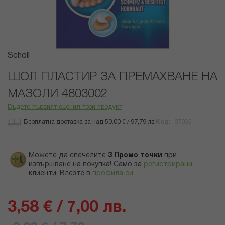
Преминете
Scholl
към
началото
ШОЛ ПЛАСТИР ЗА ПРЕМАХВАНЕ НА
на
МАЗОЛИ 4803002
галерия
със
Бъдете първият оценил този продукт
снимки
Безплатна доставка за над 50.00 € / 97,79 лв.
Код
97935
Можете да спечелите
3
Промо точки
при
извършване на покупка! Само за
регистрирани
клиенти.
Влезте в
профила си
.
3,58 € / 7,00 лв.