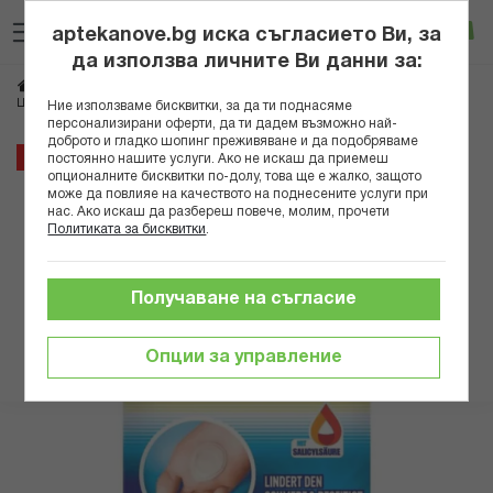
Прескачане
Търсене
Люб
Ко
към
aptekanove.bg иска съгласието Ви, за
съдържанието
Вход
да използва личните Ви данни за:
Начало
Здраве
Дерматологични проблеми
Кожни раздразнения
ШОЛ ПЛАСТИР ЗА ПРЕМАХВАНЕ НА МАЗОЛИ 4803002
Ние използваме бисквитки, за да ти поднасяме
персонализирани оферти, да ти дадем възможно най-
доброто и гладко шопинг преживяване и да подобряваме
Преминете
10%
постоянно нашите услуги. Ако не искаш да приемеш
към
опционалните бисквитки по-долу, това ще е жалко, защото
може да повлияе на качеството на поднесените услуги при
края
нас. Ако искаш да разбереш повече, молим, прочети
на
Политиката за бисквитки
.
галерията
на
изображенията
Получаване на съгласие
Опции за управление