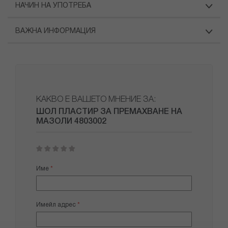
НАЧИН НА УПОТРЕБА
ВАЖНА ИНФОРМАЦИЯ
КАКВО Е ВАШЕТО МНЕНИЕ ЗА:
ШОЛ ПЛАСТИР ЗА ПРЕМАХВАНЕ НА
МАЗОЛИ 4803002
1
2
3
4
5
star
stars
stars
stars
stars
Име
Имейл адрес