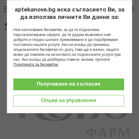
Прескачане
Търсене
Люб
Ко
към
aptekanove.bg иска съгласието Ви, за
съдържанието
Вход
да използва личните Ви данни за:
Начало
Здраве
Медицински консумативи и апарати
Санитария
СЕГРЕТА ЧОРАПОГАЩИ 70 №5 НЕРО
Ние използваме бисквитки, за да ти поднасяме
персонализирани оферти, да ти дадем възможно най-
доброто и гладко шопинг преживяване и да подобряваме
Преминете
постоянно нашите услуги. Ако не искаш да приемеш
към
опционалните бисквитки по-долу, това ще е жалко, защото
може да повлияе на качеството на поднесените услуги при
края
нас. Ако искаш да разбереш повече, молим, прочети
на
Политиката за бисквитки
.
галерията
на
изображенията
Получаване на съгласие
Опции за управление