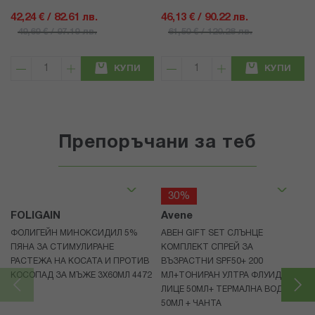
42,24 € / 82.61 лв.
46,13 € / 90.22 лв.
49,69 € / 97.19 лв.
61,50 € / 120.28 лв.
КУПИ
КУПИ
Препоръчани за теб
30%
FOLIGAIN
Avene
ФОЛИГЕЙН МИНОКСИДИЛ 5%
АВЕН GIFT SET СЛЪНЦЕ
ПЯНА ЗА СТИМУЛИРАНЕ
КОМПЛЕКТ СПРЕЙ ЗА
РАСТЕЖА НА КОСАТА И ПРОТИВ
ВЪЗРАСТНИ SPF50+ 200
КОСОПАД ЗА МЪЖЕ 3X60МЛ 4472
МЛ+ТОНИРАН УЛТРА ФЛУИД ЗА
ЛИЦЕ 50МЛ+ ТЕРМАЛНА ВОДА
50МЛ + ЧАНТА