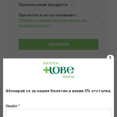
Препоръчвам продукта
Прочетох и се съгласявам с
Общите условия и политиката за
поверителност
*
ИЗПРАТИ
X
Популярни в тази категория
Абонирай се за нашия бюлетин и вземи 5% отстъпка.
Имейл *
HARTMANN AG
SEVAR
ХАРТМАН МОЛИКЕЪР СКИН
ГАЩИ ЗА ВЪЗРАСТНИ L (80-100кг)