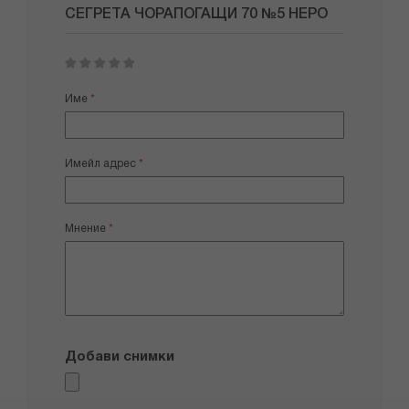
СЕГРЕТА ЧОРАПОГАЩИ 70 №5 НЕРО
1
2
3
4
5
star
stars
stars
stars
stars
Име
Имейл адрес
Мнение
Добави снимки