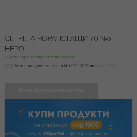
Преминете
СЕГРЕТА ЧОРАПОГАЩИ 70 №5
към
началото
НЕРО
на
Бъдете първият оценил този продукт
галерия
със
Безплатна доставка за над 50.00 € / 97,79 лв.
Код
28622
снимки
Изчерпано количество