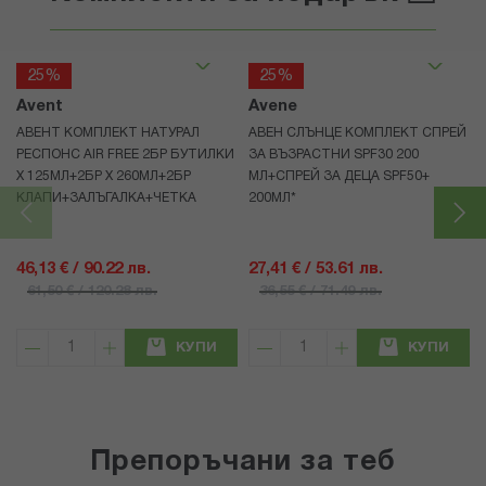
25%
25%
Avent
Avene
АВЕНТ КОМПЛЕКТ НАТУРАЛ
АВЕН СЛЪНЦЕ КОМПЛЕКТ СПРЕЙ
РЕСПОНС AIR FREE 2БР БУТИЛКИ
ЗА ВЪЗРАСТНИ SPF30 200
Х 125МЛ+2БР Х 260МЛ+2БР
МЛ+СПРЕЙ ЗА ДЕЦА SPF50+
КЛАПИ+ЗАЛЪГАЛКА+ЧЕТКА
200МЛ*
46,13 € / 90.22 лв.
27,41 € / 53.61 лв.
61,50 € / 120.28 лв.
36,55 € / 71.49 лв.
КУПИ
КУПИ
Препоръчани за теб