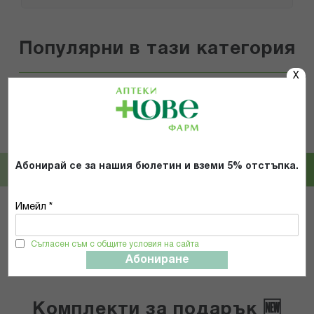
Популярни в тази категория
X
SEVAR
HARTMANN AG
ГАЩИ ЗА ВЪЗРАСТНИ L (80-100кг)
ХАРТМАН МЕДИКОМП КОМПРЕС
Х 10 НОЩНИ СЕВАР
СТЕР. 10СМХ10СМ Х 25Х2 411064
Абонирай се за нашия бюлетин и вземи 5% отстъпка.
5,45 € / 10.66 лв.
5,89 € / 11.52 лв.
Имейл *
КУПИ
КУПИ
Съгласен съм с общите условия на сайта
Абониране
Комплекти за подарък 🆕