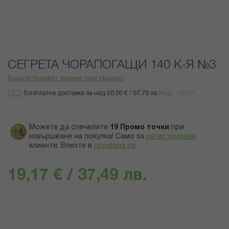
Преминете
СЕГРЕТА ЧОРАПОГАЩИ 140 К-Я №3
към
началото
Бъдете първият оценил този продукт
на
Безплатна доставка за над 50.00 € / 97,79 лв.
Код
33244
галерия
със
снимки
Можете да спечелите
19
Промо точки
при
извършване на покупка! Само за
регистрирани
клиенти.
Влезте в
профила си
.
19,17 € / 37,49 лв.