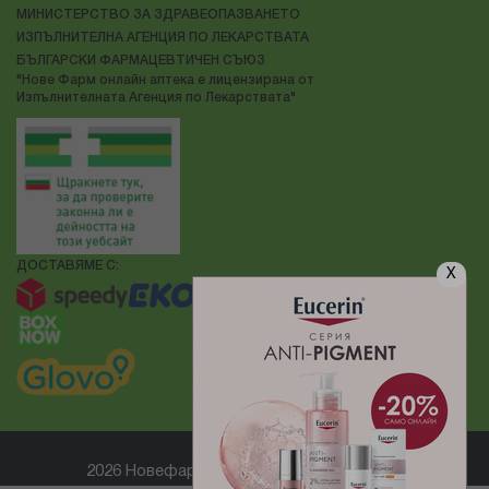
МИНИСТЕРСТВО ЗА ЗДРАВЕОПАЗВАНЕТО
ИЗПЪЛНИТЕЛНА АГЕНЦИЯ ПО ЛЕКАРСТВАТА
БЪЛГАРСКИ ФАРМАЦЕВТИЧЕН СЪЮЗ
"Нове Фарм онлайн аптека е лицензирана от
Изпълнителната Агенция по Лекарствата"
ДОСТАВЯМЕ С:
X
2026 Новефарм ® Всички права запазени