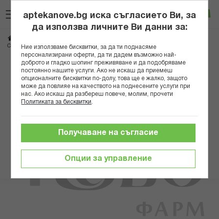
Прескачане
Търсене
Люб
Ко
към
aptekanove.bg иска съгласието Ви, за
съдържанието
Вход
да използва личните Ви данни за:
Начало
Здраве
Медицински консумативи и апарати
Санитария
СЕГРЕТА ЧОРАПОГАЩИ 140 К-Я №3
Ние използваме бисквитки, за да ти поднасяме
персонализирани оферти, да ти дадем възможно най-
доброто и гладко шопинг преживяване и да подобряваме
Преминете
постоянно нашите услуги. Ако не искаш да приемеш
към
опционалните бисквитки по-долу, това ще е жалко, защото
може да повлияе на качеството на поднесените услуги при
края
нас. Ако искаш да разбереш повече, молим, прочети
на
Политиката за бисквитки
.
галерията
на
изображенията
Получаване на съгласие
Опции за управление