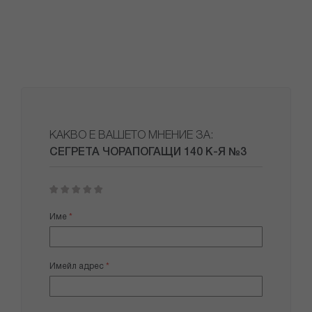
КАКВО Е ВАШЕТО МНЕНИЕ ЗА:
СЕГРЕТА ЧОРАПОГАЩИ 140 К-Я №3
1
2
3
4
5
star
stars
stars
stars
stars
Име
Имейл адрес