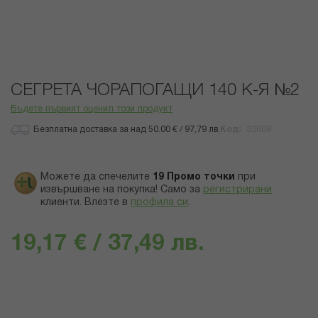
Преминете
СЕГРЕТА ЧОРАПОГАЩИ 140 К-Я №2
към
началото
Бъдете първият оценил този продукт
на
Безплатна доставка за над 50.00 € / 97,79 лв.
Код
33609
галерия
със
снимки
Можете да спечелите
19
Промо точки
при
извършване на покупка! Само за
регистрирани
клиенти.
Влезте в
профила си
.
19,17 € / 37,49 лв.