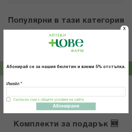
Популярни в тази категория
X
HARTMANN AG
Orthoteh
ХАРТМАН МОЛИКЕЪР СКИН
ОРТОТЕХ ЕПИБРЕЙС КОМФОРТ
ЛОСИОН ЗА ТЯЛО 500МЛ 995032
31203
Абонирай се за нашия бюлетин и вземи 5% отстъпка.
9,59 € / 18.76 лв.
20,00 € / 39.12 лв.
Имейл *
КУПИ
КУПИ
Съгласен съм с общите условия на сайта
Абониране
Комплекти за подарък 🆕