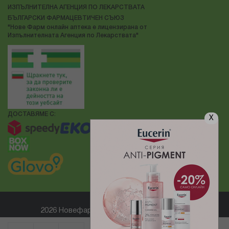
ИЗПЪЛНИТЕЛНА АГЕНЦИЯ ПО ЛЕКАРСТВАТА
БЪЛГАРСКИ ФАРМАЦЕВТИЧЕН СЪЮЗ
"Нове Фарм онлайн аптека е лицензирана от
Изпълнителната Агенция по Лекарствата"
ДОСТАВЯМЕ С:
X
2026 Новефарм ® Всички права запазени
Електронен магазин