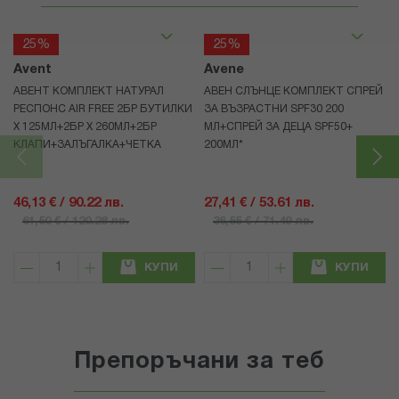
25%
25%
Avent
Avene
АВЕНТ КОМПЛЕКТ НАТУРАЛ
АВЕН СЛЪНЦЕ КОМПЛЕКТ СПРЕЙ
РЕСПОНС AIR FREE 2БР БУТИЛКИ
ЗА ВЪЗРАСТНИ SPF30 200
Х 125МЛ+2БР Х 260МЛ+2БР
МЛ+СПРЕЙ ЗА ДЕЦА SPF50+
КЛАПИ+ЗАЛЪГАЛКА+ЧЕТКА
200МЛ*
46,13 € / 90.22 лв.
27,41 € / 53.61 лв.
61,50 € / 120.28 лв.
36,55 € / 71.49 лв.
КУПИ
КУПИ
Препоръчани за теб