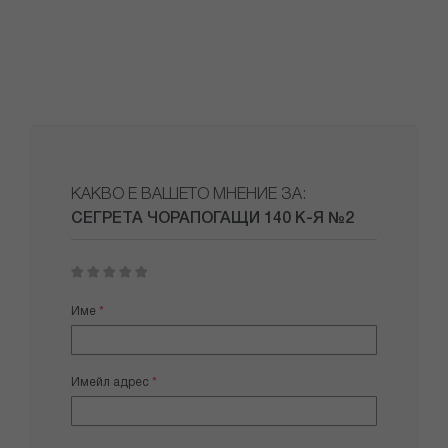
КАКВО Е ВАШЕТО МНЕНИЕ ЗА:
СЕГРЕТА ЧОРАПОГАЩИ 140 К-Я №2
1
2
3
4
5
star
stars
stars
stars
stars
Име
Имейл адрес