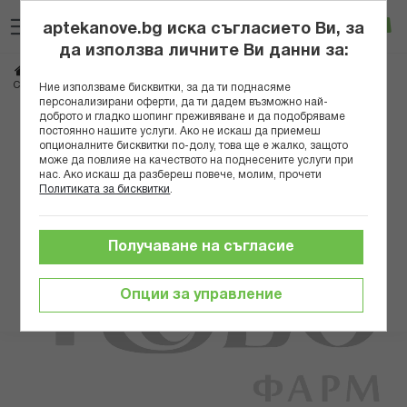
Прескачане
Търсене
Люб
Ко
към
aptekanove.bg иска съгласието Ви, за
съдържанието
Вход
да използва личните Ви данни за:
Начало
Здраве
Медицински консумативи и апарати
Санитария
СЕГРЕТА ЧОРАПОГАЩИ 140 К-Я №2
Ние използваме бисквитки, за да ти поднасяме
персонализирани оферти, да ти дадем възможно най-
доброто и гладко шопинг преживяване и да подобряваме
Преминете
постоянно нашите услуги. Ако не искаш да приемеш
към
опционалните бисквитки по-долу, това ще е жалко, защото
може да повлияе на качеството на поднесените услуги при
края
нас. Ако искаш да разбереш повече, молим, прочети
на
Политиката за бисквитки
.
галерията
на
изображенията
Получаване на съгласие
Опции за управление