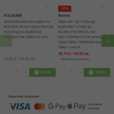
30%
FOLIGAIN
Avene
ФОЛИГЕЙН МИНОКСИДИЛ 5%
АВЕН GIFT SET СЛЪНЦЕ
РАЗТВОР ЗА РАСТЕЖ И ПРОТИВ
КОМПЛЕКТ СПРЕЙ ЗА
КОСОПАД ЗА МЪЖЕ БЕЗ
ВЪЗРАСТНИ SPF50+ 200
АЛКОХОЛ (3М.) 60МЛ X 3 4473
МЛ+ТОНИРАН УЛТРА ФЛУИД ЗА
ЛИЦЕ 50МЛ+ ТЕРМАЛНА ВОДА
50МЛ + ЧАНТА
25,73 € / 50.32 лв.
32,90 € / 64.35 лв.
36,76 € / 71.90 лв.
КУПИ
КУПИ
Защитени плащания