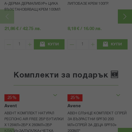
А-ДЕРМА ДЕРМАЛИБУР+ ЦИКА
ЛИПОБАЗЕ КРЕМ 100ГР.
ВЪЗСТАНОВЯВАЩ КРЕМ 100МЛ
21,86 € / 42.75 лв.
8,18 € / 16.00 лв.
КУПИ
КУПИ
Комплекти за подарък 🆕
25%
25%
Avent
Avene
АВЕНТ КОМПЛЕКТ НАТУРАЛ
АВЕН СЛЪНЦЕ КОМПЛЕКТ СПРЕЙ
РЕСПОНС AIR FREE 2БР БУТИЛКИ
ЗА ВЪЗРАСТНИ SPF30 200
Х 125МЛ+2БР Х 260МЛ+2БР
МЛ+СПРЕЙ ЗА ДЕЦА SPF50+
КЛАПИ+ЗАЛЪГАЛКА+ЧЕТКА
200МЛ*