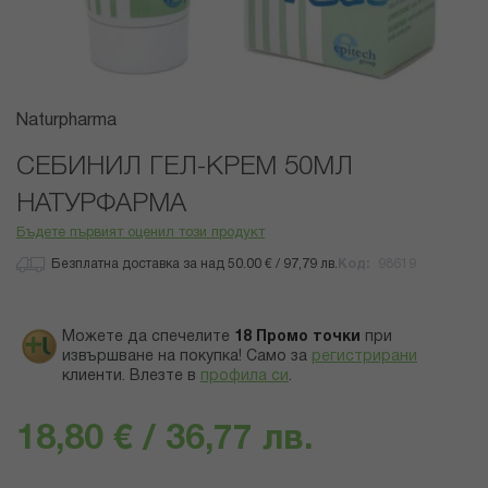
Преминете
Naturpharma
към
началото
СЕБИНИЛ ГЕЛ-КРЕМ 50МЛ
на
НАТУРФАРМА
галерия
със
Бъдете първият оценил този продукт
снимки
Безплатна доставка за над 50.00 € / 97,79 лв.
Код
98619
Можете да спечелите
18
Промо точки
при
извършване на покупка! Само за
регистрирани
клиенти.
Влезте в
профила си
.
18,80 € / 36,77 лв.