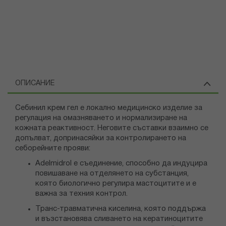
ОПИСАНИЕ
Себинил крем гел е локално медицинско изделие за
регулация на омазняването и нормализиране на
кожната реактивност. Неговите съставки взаимно се
допълват, допринасяйки за контролирането на
себорейните прояви:
Adelmidrol е съединение, способно да индуцира
повишаване на отделянето на субстанция,
която биологично регулира мастоцитите и е
важна за техния контрол.
Транс-травматична киселина, която поддържа
и възстановява сливането на кератиноцитите