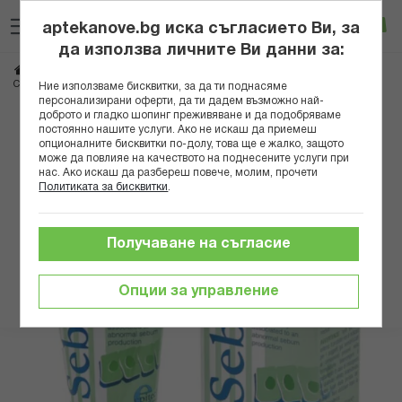
Прескачане
Търсене
Люб
Ко
към
aptekanove.bg иска съгласието Ви, за
съдържанието
Вход
да използва личните Ви данни за:
Начало
Здраве
Дерматологични проблеми
Кожни раздразнения
СЕБИНИЛ ГЕЛ-КРЕМ 50МЛ НАТУРФАРМА
Ние използваме бисквитки, за да ти поднасяме
персонализирани оферти, да ти дадем възможно най-
доброто и гладко шопинг преживяване и да подобряваме
Преминете
постоянно нашите услуги. Ако не искаш да приемеш
към
опционалните бисквитки по-долу, това ще е жалко, защото
може да повлияе на качеството на поднесените услуги при
края
нас. Ако искаш да разбереш повече, молим, прочети
на
Политиката за бисквитки
.
галерията
на
изображенията
Получаване на съгласие
Опции за управление