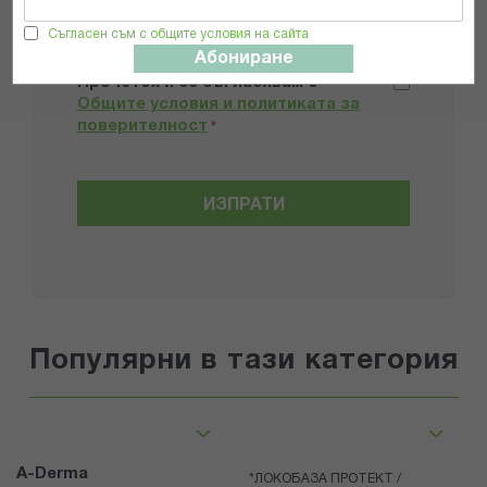
Съгласен съм с общите условия на сайта
Препоръчвам продукта
Абониране
Прочетох и се съгласявам с
Общите условия и политиката за
поверителност
*
ИЗПРАТИ
Популярни в тази категория
A-Derma
*ЛОКОБАЗА ПРОТЕКТ /