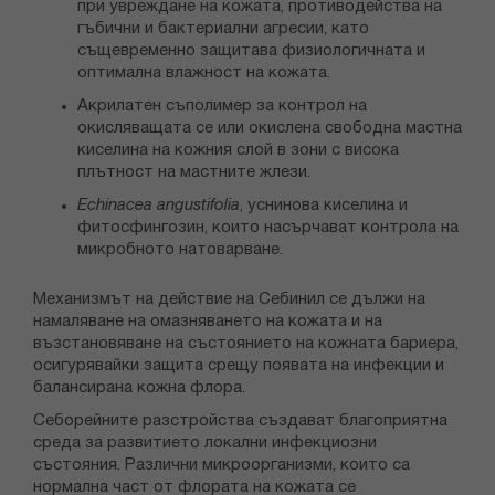
при увреждане на кожата, противодейства на
гъбични и бактериални агресии, като
същевременно защитава физиологичната и
оптимална влажност на кожата.
Акрилатен съполимер за контрол на
окисляващата се или окислена свободна мастна
киселина на кожния слой в зони с висока
плътност на мастните жлези.
Echinacea
angustifolia
, уснинова киселина и
фитосфингозин, които насърчават контрола на
микробното натоварване.
Механизмът на действие на Себинил се дължи на
намаляване на омазняването на кожата и на
възстановяване на състоянието на кожната бариера,
осигурявайки защита срещу появата на инфекции и
балансирана кожна флора.
Себорейните разстройства създават благоприятна
среда за развитието локални инфекциозни
състояния. Различни микроорганизми, които са
нормална част от флората на кожата се