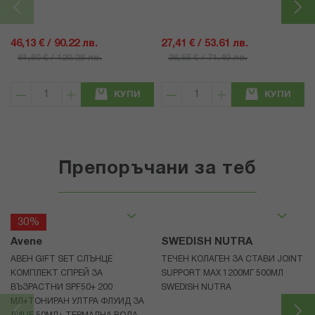
46,13 € / 90.22 лв.
27,41 € / 53.61 лв.
61,50 € / 120.28 лв.
36,55 € / 71.49 лв.
КУПИ
КУПИ
Препоръчани за теб
30%
Avene
SWEDISH NUTRA
АВЕН GIFT SET СЛЪНЦЕ
ТЕЧЕН КОЛАГЕН ЗА СТАВИ JOINT
КОМПЛЕКТ СПРЕЙ ЗА
SUPPORT MAX 1200МГ 500МЛ
ВЪЗРАСТНИ SPF50+ 200
SWEDISH NUTRA
МЛ+ТОНИРАН УЛТРА ФЛУИД ЗА