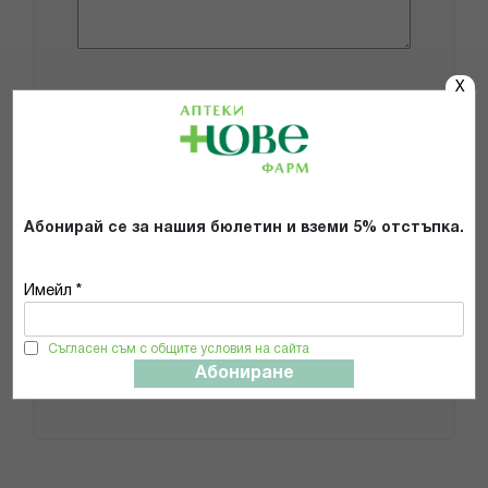
X
Добави снимки
Препоръчвам продукта
Прочетох и се съгласявам с
Абонирай се за нашия бюлетин и вземи 5% отстъпка.
Общите условия и политиката за
поверителност
*
Имейл *
ИЗПРАТИ
Съгласен съм с общите условия на сайта
Абониране