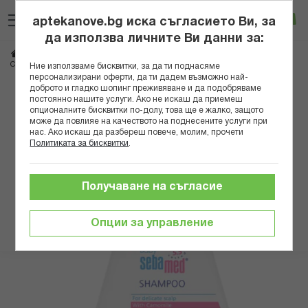
Прескачане
Търсене
Люб
Ко
към
aptekanove.bg иска съгласието Ви, за
съдържанието
Вход
да използва личните Ви данни за:
Начало
Козметика
Дермокозметика
Дермокозметика за коса
СЕБАМЕД БЕБЕ ШАМПОАН ЗА ДЕЦА 250МЛ
Ние използваме бисквитки, за да ти поднасяме
персонализирани оферти, да ти дадем възможно най-
доброто и гладко шопинг преживяване и да подобряваме
Преминете
постоянно нашите услуги. Ако не искаш да приемеш
към
опционалните бисквитки по-долу, това ще е жалко, защото
може да повлияе на качеството на поднесените услуги при
края
нас. Ако искаш да разбереш повече, молим, прочети
на
Политиката за бисквитки
.
галерията
на
изображенията
Получаване на съгласие
Опции за управление