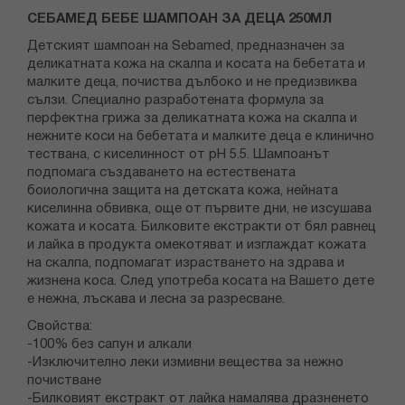
СЕБАМЕД БЕБЕ ШАМПОАН ЗА ДЕЦА 250МЛ
Детският шампоан на Sebamed, предназначен за
деликатната кожа на скалпа и косата на бебетата и
малките деца, почиства дълбоко и не предизвиква
сълзи. Специално разработената формула за
перфектна грижа за деликатната кожа на скалпа и
нежните коси на бебетата и малките деца е клинично
тествана, с киселинност от pH 5.5. Шампоанът
подпомага създаването на естествената
боиологична защита на детската кожа, нейната
киселинна обвивка, още от първите дни, не изсушава
кожата и косата. Билковите екстракти от бял равнец
и лайка в продукта омекотяват и изглаждат кожата
на скалпа, подпомагат израстването на здрава и
жизнена коса. След употреба косата на Вашето дете
е нежна, лъскава и лесна за разресване.
Свойства:
-100% без сапун и алкали
-Изключително леки измивни вещества за нежно
почистване
-Билковият екстракт от лайка намалява дразненето