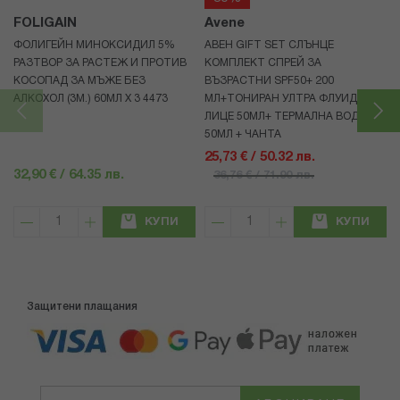
FOLIGAIN
Avene
ФОЛИГЕЙН МИНОКСИДИЛ 5%
АВЕН GIFT SET СЛЪНЦЕ
РАЗТВОР ЗА РАСТЕЖ И ПРОТИВ
КОМПЛЕКТ СПРЕЙ ЗА
КОСОПАД ЗА МЪЖЕ БЕЗ
ВЪЗРАСТНИ SPF50+ 200
АЛКОХОЛ (3М.) 60МЛ X 3 4473
МЛ+ТОНИРАН УЛТРА ФЛУИД ЗА
ЛИЦЕ 50МЛ+ ТЕРМАЛНА ВОДА
50МЛ + ЧАНТА
25,73 € / 50.32 лв.
32,90 € / 64.35 лв.
36,76 € / 71.90 лв.
КУПИ
КУПИ
Защитени плащания