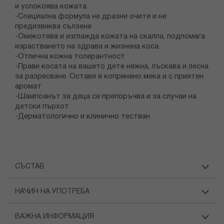
и успокоява кожата
-Специална формула не дразни очите и не
предизвиква сълзене
-Омекотява и изглажда кожата на скалпа, подпомага
израстването на здрава и жизнена коса.
-Отлична кожна толерантност
-Прави косата на вашето дете нежна, лъскава и лесна
за разресване. Оставя я копринено мека и с приятен
аромат
-Шампоанът за деца се препоръчва и за случаи на
детски пърхот
-Дерматологично и клинично тестван
СЪСТАВ
НАЧИН НА УПОТРЕБА
ВАЖНА ИНФОРМАЦИЯ