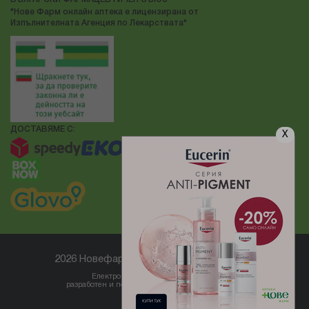
"Нове Фарм онлайн аптека е лицензирана от
Изпълнителната Агенция по Лекарствата"
ДОСТАВЯМЕ С:
X
2026 Новефарм ® Всички права запазени
Електронен магазин
разработен и поддържан от