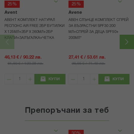
25%
25%
Avent
Avene
АВЕНТ КОМПЛЕКТ НАТУРАЛ
АВЕН СЛЪНЦЕ КОМПЛЕКТ СПРЕЙ
РЕСПОНС AIR FREE 2БР БУТИЛКИ
ЗА ВЪЗРАСТНИ SPF30 200
Х 125МЛ+2БР Х 260МЛ+2БР
МЛ+СПРЕЙ ЗА ДЕЦА SPF50+
КЛАПИ+ЗАЛЪГАЛКА+ЧЕТКА
200МЛ*
46,13 € / 90.22 лв.
27,41 € / 53.61 лв.
61,50 € / 120.28 лв.
36,55 € / 71.49 лв.
КУПИ
КУПИ
Препоръчани за теб
30%