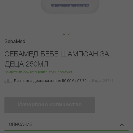
Преминете
SebaMed
към
началото
СЕБАМЕД БЕБЕ ШАМПОАН ЗА
на
ДЕЦА 250МЛ
галерия
със
Бъдете първият оценил този продукт
снимки
Безплатна доставка за над 50.00 € / 97,79 лв.
Код
34714
Изчерпано количество
ОПИСАНИЕ