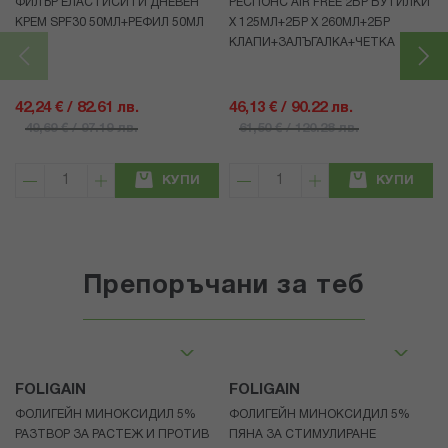
ФИЛЪР ЕЛАСТИСИТИ ДНЕВЕН
РЕСПОНС AIR FREE 2БР БУТИЛКИ
КРЕМ SPF30 50МЛ+РЕФИЛ 50МЛ
Х 125МЛ+2БР Х 260МЛ+2БР
КЛАПИ+ЗАЛЪГАЛКА+ЧЕТКА
42,24 € / 82.61 лв.
46,13 € / 90.22 лв.
49,69 € / 97.19 лв.
61,50 € / 120.28 лв.
КУПИ
КУПИ
Препоръчани за теб
FOLIGAIN
FOLIGAIN
ФОЛИГЕЙН МИНОКСИДИЛ 5%
ФОЛИГЕЙН МИНОКСИДИЛ 5%
РАЗТВОР ЗА РАСТЕЖ И ПРОТИВ
ПЯНА ЗА СТИМУЛИРАНЕ