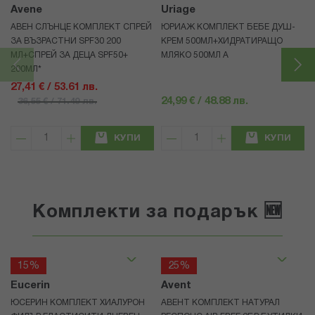
Avene
Uriage
АВЕН СЛЪНЦЕ КОМПЛЕКТ СПРЕЙ
ЮРИАЖ КОМПЛЕКТ БЕБЕ ДУШ-
ЗА ВЪЗРАСТНИ SPF30 200
КРЕМ 500МЛ+ХИДРАТИРАЩО
МЛ+СПРЕЙ ЗА ДЕЦА SPF50+
МЛЯКО 500МЛ A
200МЛ*
27,41 € / 53.61 лв.
24,99 € / 48.88 лв.
36,55 € / 71.49 лв.
КУПИ
КУПИ
Комплекти за подарък 🆕
15%
25%
Eucerin
Avent
ЮСЕРИН КОМПЛЕКТ ХИАЛУРОН
АВЕНТ КОМПЛЕКТ НАТУРАЛ