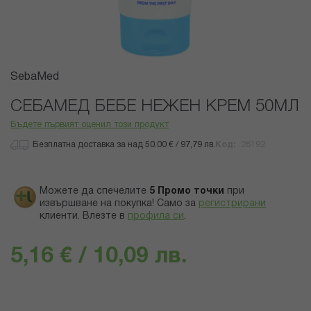
Преминете
SebaMed
към
началото
СЕБАМЕД БЕБЕ НЕЖЕН КРЕМ 50МЛ
на
Бъдете първият оценил този продукт
галерия
със
Безплатна доставка за над 50.00 € / 97,79 лв.
Код
28192
снимки
Можете да спечелите
5
Промо точки
при
извършване на покупка! Само за
регистрирани
клиенти.
Влезте в
профила си
.
5,16 € / 10,09 лв.