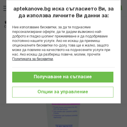
Прескачане
Търсене
Люб
Ко
към
aptekanove.bg иска съгласието Ви, за
съдържанието
Вход
да използва личните Ви данни за:
Начало
Козметика
Дермокозметика
Дермокозметика за тяло
СЕБАМЕД БЕБЕ НЕЖЕН КРЕМ 50МЛ
Ние използваме бисквитки, за да ти поднасяме
персонализирани оферти, да ти дадем възможно най-
доброто и гладко шопинг преживяване и да подобряваме
Преминете
постоянно нашите услуги. Ако не искаш да приемеш
към
опционалните бисквитки по-долу, това ще е жалко, защото
може да повлияе на качеството на поднесените услуги при
края
нас. Ако искаш да разбереш повече, молим, прочети
на
Политиката за бисквитки
.
галерията
на
изображенията
Получаване на съгласие
Опции за управление