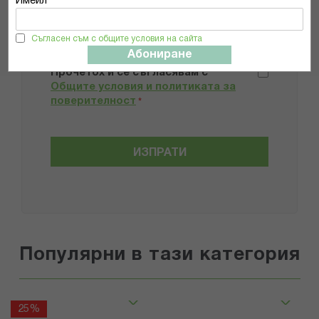
Имейл *
Съгласен съм с общите условия на сайта
Препоръчвам продукта
Абониране
Прочетох и се съгласявам с
Общите условия и политиката за
поверителност
*
ИЗПРАТИ
Популярни в тази категория
25%