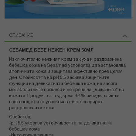
ОПИСАНИЕ
СЕБАМЕД БЕБЕ НЕЖЕН КРЕМ 50МЛ
Изключително нежният крем за суха и раздразнена
бебешка кожа на Sebamed успокоява и възстановява
атопичната кожа и защитава ефективно през целия
ден. Стойността на рН 5.5 засилва защитните
функции на деликатната бебешка кожа, не засяга
метаболитните процеси и не пречи на „дишането“ на
кожата. Продуктът съдържа 42 % липиди, лайка и
пантенол, които успокояват и регенерират
раздразнената кожа.
Свойства:
-рН 5.5 укрепва устойчивостта на деликатната
бебешка кожа
-Интензивна защита