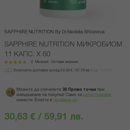
Преминете
SAPPHIRE NUTRITION By Dr.Nedelia Shtonova
към
началото
SAPPHIRE NUTRITION МИКРОБИОМ
на
11 КАПС. X 60
галерия
със
2
Мнения
Остави мнение
рейтинг:
90
100
% of
снимки
Безплатна доставка за над 50.00 € / 97,79 лв.
Код
102321
Можете да спечелите
30
Промо точки
при
извършване на покупка! Само за
регистрирани
клиенти.
Влезте в
профила си
.
30,63 € / 59,91 лв.