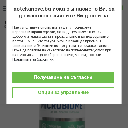
Прескачане
Търсене
Люб
Ко
към
aptekanove.bg иска съгласието Ви, за
съдържанието
Вход
да използва личните Ви данни за:
Начало
Здраве
Храносмилателни проблеми
Нарушено храносмилане
SAPPHIRE NUTRITION МИКРОБИОМ 11 КАПС. X 60
Ние използваме бисквитки, за да ти поднасяме
персонализирани оферти, да ти дадем възможно най-
доброто и гладко шопинг преживяване и да подобряваме
Преминете
постоянно нашите услуги. Ако не искаш да приемеш
към
опционалните бисквитки по-долу, това ще е жалко, защото
може да повлияе на качеството на поднесените услуги при
края
нас. Ако искаш да разбереш повече, молим, прочети
на
Политиката за бисквитки
.
галерията
на
изображенията
Получаване на съгласие
Опции за управление