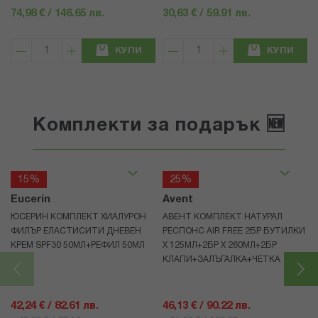
74,98 € / 146.65 лв.
30,63 € / 59.91 лв.
КУПИ
КУПИ
Комплекти за подарък 🆕
15%
25%
Eucerin
Avent
ЮСЕРИН КОМПЛЕКТ ХИАЛУРОН
АВЕНТ КОМПЛЕКТ НАТУРАЛ
ФИЛЪР ЕЛАСТИСИТИ ДНЕВЕН
РЕСПОНС AIR FREE 2БР БУТИЛКИ
КРЕМ SPF30 50МЛ+РЕФИЛ 50МЛ
Х 125МЛ+2БР Х 260МЛ+2БР
КЛАПИ+ЗАЛЪГАЛКА+ЧЕТКА
42,24 € / 82.61 лв.
46,13 € / 90.22 лв.