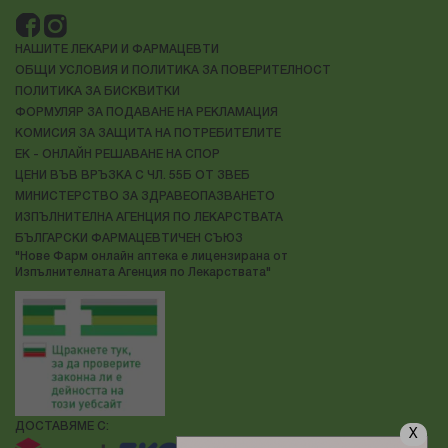
НАШИТЕ ЛЕКАРИ И ФАРМАЦЕВТИ
ОБЩИ УСЛОВИЯ И ПОЛИТИКА ЗА ПОВЕРИТЕЛНОСТ
ПОЛИТИКА ЗА БИСКВИТКИ
ФОРМУЛЯР ЗА ПОДАВАНЕ НА РЕКЛАМАЦИЯ
КОМИСИЯ ЗА ЗАЩИТА НА ПОТРЕБИТЕЛИТЕ
ЕК - ОНЛАЙН РЕШАВАНЕ НА СПОР
ЦЕНИ ВЪВ ВРЪЗКА С ЧЛ. 55Б ОТ ЗВЕБ
МИНИСТЕРСТВО ЗА ЗДРАВЕОПАЗВАНЕТО
ИЗПЪЛНИТЕЛНА АГЕНЦИЯ ПО ЛЕКАРСТВАТА
БЪЛГАРСКИ ФАРМАЦЕВТИЧЕН СЪЮЗ
"Нове Фарм онлайн аптека е лицензирана от
Изпълнителната Агенция по Лекарствата"
ДОСТАВЯМЕ С:
X