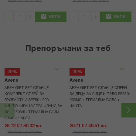
49,69 € / 97.19 лв.
61,50 € / 120.28 лв.
КУПИ
КУПИ
Препоръчани за теб
30%
30%
Avene
Avene
АВЕН GIFT SET СЛЪНЦЕ
АВЕН GIFT SET СЛЪНЦЕ СПРЕЙ
КОМПЛЕКТ СПРЕЙ ЗА
ЗА ДЕЦА ЗА ЛИЦЕ И ТЯЛО SPF50+
ВЪЗРАСТНИ SPF50+ 200
200МЛ + ТЕРМАЛНА ВОДА +
МЛ+ТОНИРАН УЛТРА ФЛУИД ЗА
ЧАНТА
ЛИЦЕ 50МЛ+ ТЕРМАЛНА ВОДА
50МЛ + ЧАНТА
25,73 € / 50.32 лв.
20,71 € / 40.51 лв.
36,76 € / 71.90 лв.
29,59 € / 57.87 лв.