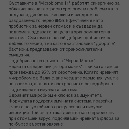
Съставките в "Microbiome 11" работят синергично за
облекчаване на гастроентерологични проблеми като
подуване, дисбиоза, киселини и синдром на
раздразненото черво (IBS). Ефективен е като
пробиотик за нервен стомах и е създаден да
подпомага здравето на цялата храносмилателна
система. Смятаме го за най-добрия пробиотик за
дебелото черво, тъй като възстановява "добрите"
бактерии, предпазвайки от храносмилателни
смущения.
Подобряване на връзката "Черва-Мозък"
Червата са наричани „втори мозък“, тъй като там се
произвежда до 95% от серотонина. Когато чревният
микробиом е в баланс, вие усещате хармония: умът е
по-спокоен, а сънят и настроението се подобряват.
Подсилване на имунната система
Здравият микробиом е ключов за имунитета.
Формулата подкрепя имунната система, правейки
тялото по-устойчиво срещу сезонни вирусни
инфекции. Той също така действа като пробиотик
при стомашен вирус, подсилвайки чревната флора за
по-бързо възстановяване.