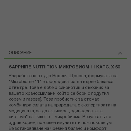
ОПИСАНИЕ
SAPPHIRE NUTRITION МИКРОБИОМ 11 КАПС. X 60
Разработена от д-р Неделя Щонова, формулата на
“Microbiome 11” е създадена, за да върне баланса
отвътре. Това е добър синбиотик и съюзник за
вашето храносмилане, който се бори с подутия
корем и газове]. Този пробиотик за стомах
комбинира силата на природата с експертизата на
медицината, за да активира „единадесетата
система“ на тялото – микробиома. Резултатът е
здрав корем, по-силен имунитет и по-спокоен ум.
Възстановяване на чревния баланс и комфорт