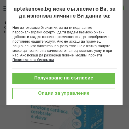
Прескачане
Търсене
Люб
Ко
към
aptekanove.bg иска съгласието Ви, за
съдържанието
Вход
да използва личните Ви данни за:
Начало
Хранителни добавки
Омега мастни киселини
Ние използваме бисквитки, за да ти поднасяме
Омега 3 мастни киселини
персонализирани оферти, да ти дадем възможно най-
SANAVITA ОМЕГА-3 РИБЕНО МАСЛО КАПС. 500МГ Х 60 С
доброто и гладко шопинг преживяване и да подобряваме
постоянно нашите услуги. Ако не искаш да приемеш
Преминете
опционалните бисквитки по-долу, това ще е жалко, защото
може да повлияе на качеството на поднесените услуги при
към
нас. Ако искаш да разбереш повече, молим, прочети
края
Политиката за бисквитки
.
на
галерията
на
Получаване на съгласие
изображенията
Опции за управление