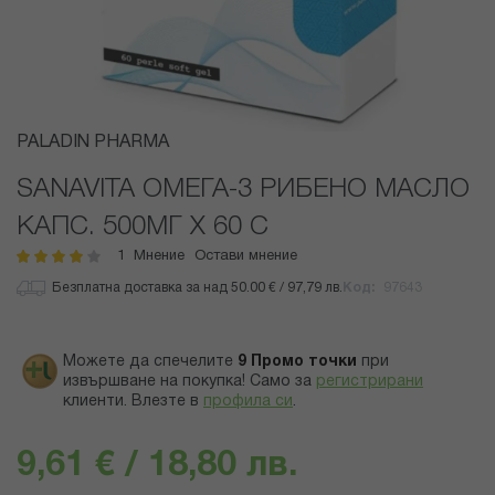
Преминете
PALADIN PHARMA
към
началото
SANAVITA ОМЕГА-3 РИБЕНО МАСЛО
на
КАПС. 500МГ Х 60 С
галерия
със
1
Мнение
Остави мнение
рейтинг:
80
100
% of
снимки
Безплатна доставка за над 50.00 € / 97,79 лв.
Код
97643
Можете да спечелите
9
Промо точки
при
извършване на покупка! Само за
регистрирани
клиенти.
Влезте в
профила си
.
9,61 € / 18,80 лв.