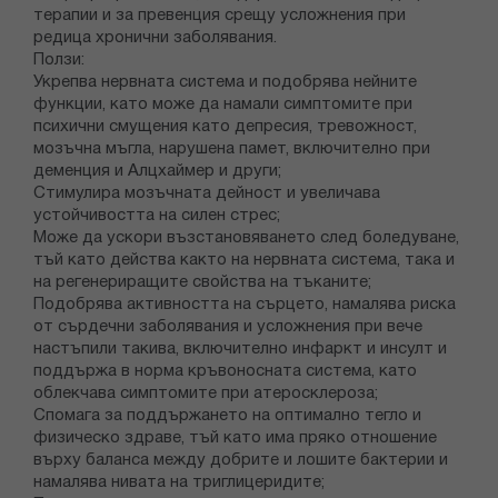
терапии и за превенция срещу усложнения при
редица хронични заболявания.
Ползи:
Укрепва нервната система и подобрява нейните
функции, като може да намали симптомите при
психични смущения като депресия, тревожност,
мозъчна мъгла, нарушена памет, включително при
деменция и Алцхаймер и други;
Стимулира мозъчната дейност и увеличава
устойчивостта на силен стрес;
Може да ускори възстановяването след боледуване,
тъй като действа както на нервната система, така и
на регенериращите свойства на тъканите;
Подобрява активността на сърцето, намалява риска
от сърдечни заболявания и усложнения при вече
настъпили такива, включително инфаркт и инсулт и
поддържа в норма кръвоносната система, като
облекчава симптомите при атеросклероза;
Спомага за поддържането на оптимално тегло и
физическо здраве, тъй като има пряко отношение
върху баланса между добрите и лошите бактерии и
намалява нивата на триглицеридите;