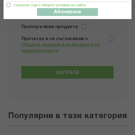
Добави снимки
Съгласен съм с общите условия на сайта
Абониране
Препоръчвам продукта
Прочетох и се съгласявам с
Общите условия и политиката за
поверителност
*
ИЗПРАТИ
Популярни в тази категория