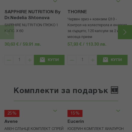
SAPPHIRE NUTRITION By
THORNE
Dr.Nedelia Shtonova
Червен ориз + коензим Q10 -
SAPPHIRE NUTRITION ГЛЮКО 1
Контрол на холестерола и енергия
КАПС. X 60
за сърцето, 120 капсули за 2 или 4
месеца прием
30,63 € / 59.91 лв.
57,93 € / 113.30 лв.
КУПИ
КУПИ
Комплекти за подарък 🆕
25%
15%
Avene
Eucerin
АВЕН СЛЪНЦЕ КОМПЛЕКТ СПРЕЙ
ЮСЕРИН КОМПЛЕКТ ХИАЛУРОН