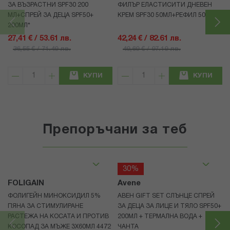
ЗА ВЪЗРАСТНИ SPF30 200
ФИЛЪР ЕЛАСТИСИТИ ДНЕВЕН
МЛ+СПРЕЙ ЗА ДЕЦА SPF50+
КРЕМ SPF30 50МЛ+РЕФИЛ 50МЛ
200МЛ*
27,41 € / 53.61 лв.
42,24 € / 82.61 лв.
36,55 € / 71.49 лв.
49,69 € / 97.19 лв.
КУПИ
КУПИ
Препоръчани за теб
30%
FOLIGAIN
Avene
ФОЛИГЕЙН МИНОКСИДИЛ 5%
АВЕН GIFT SET СЛЪНЦЕ СПРЕЙ
ПЯНА ЗА СТИМУЛИРАНЕ
ЗА ДЕЦА ЗА ЛИЦЕ И ТЯЛО SPF50+
РАСТЕЖА НА КОСАТА И ПРОТИВ
200МЛ + ТЕРМАЛНА ВОДА +
КОСОПАД ЗА МЪЖЕ 3X60МЛ 4472
ЧАНТА