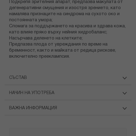
Подкрепя зрителния апарат, предпазва макулата от
дегенеративни смущения и изостря зрението, като
намалява признаците на синдрома на сухото око и
постоянната умора;
Спомага за поддържането на красива и здрава кожа,
като влияе пряко върху нейния хидробаланс;
Насърчава деленето на клетките;
Предпазва плода от увреждания по време на
бременност, както и майката от редица рискове,
включително прееклампсия.
СЪСТАВ
НАЧИН НА УПОТРЕБА
ВАЖНА ИНФОРМАЦИЯ