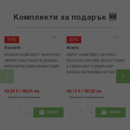
Комплекти за подарък 🆕
15%
25%
Eucerin
Avent
ЮСЕРИН КОМПЛЕКТ ХИАЛУРОН
АВЕНТ КОМПЛЕКТ НАТУРАЛ
ФИЛЪР ЕЛАСТИСИТИ ДНЕВЕН
РЕСПОНС AIR FREE 2БР БУТИЛКИ
КРЕМ SPF30 50МЛ+РЕФИЛ 50МЛ
Х 125МЛ+2БР Х 260МЛ+2БР
КЛАПИ+ЗАЛЪГАЛКА+ЧЕТКА
42,24 € / 82.61 лв.
46,13 € / 90.22 лв.
49,69 € / 97.19 лв.
61,50 € / 120.28 лв.
КУПИ
КУПИ