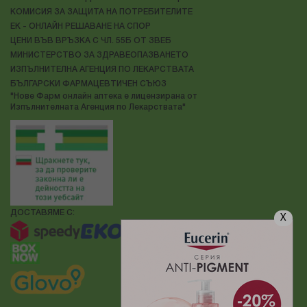
КОМИСИЯ ЗА ЗАЩИТА НА ПОТРЕБИТЕЛИТЕ
ЕК - ОНЛАЙН РЕШАВАНЕ НА СПОР
ЦЕНИ ВЪВ ВРЪЗКА С ЧЛ. 55Б ОТ ЗВЕБ
МИНИСТЕРСТВО ЗА ЗДРАВЕОПАЗВАНЕТО
ИЗПЪЛНИТЕЛНА АГЕНЦИЯ ПО ЛЕКАРСТВАТА
БЪЛГАРСКИ ФАРМАЦЕВТИЧЕН СЪЮЗ
"Нове Фарм онлайн аптека е лицензирана от
Изпълнителната Агенция по Лекарствата"
ДОСТАВЯМЕ С:
X