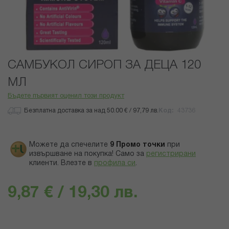
Преминете
САМБУКОЛ СИРОП ЗА ДЕЦА 120
към
началото
МЛ
на
Бъдете първият оценил този продукт
галерия
със
Безплатна доставка за над 50.00 € / 97,79 лв.
Код
43736
снимки
Можете да спечелите
9
Промо точки
при
извършване на покупка! Само за
регистрирани
клиенти.
Влезте в
профила си
.
9,87 € / 19,30 лв.