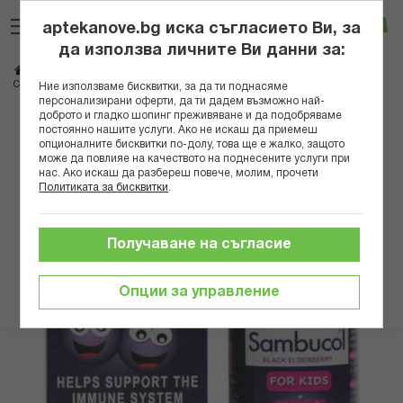
Прескачане
Търсене
Люб
Ко
към
aptekanove.bg иска съгласието Ви, за
съдържанието
Вход
да използва личните Ви данни за:
Начало
Хранителни добавки
Имуностимуланти
Черен бъз
САМБУКОЛ СИРОП ЗА ДЕЦА 120 МЛ
Ние използваме бисквитки, за да ти поднасяме
персонализирани оферти, да ти дадем възможно най-
доброто и гладко шопинг преживяване и да подобряваме
Преминете
постоянно нашите услуги. Ако не искаш да приемеш
към
опционалните бисквитки по-долу, това ще е жалко, защото
може да повлияе на качеството на поднесените услуги при
края
нас. Ако искаш да разбереш повече, молим, прочети
на
Политиката за бисквитки
.
галерията
на
изображенията
Получаване на съгласие
Опции за управление