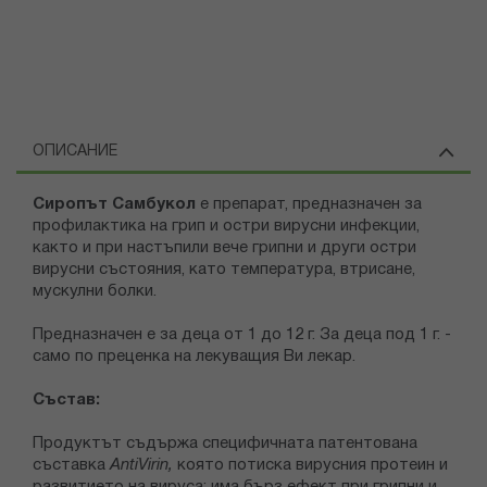
ОПИСАНИЕ
Сиропът Самбукол
е препарат, предназначен за
профилактика на грип и остри вирусни инфекции,
както и при настъпили вече грипни и други остри
вирусни състояния, като температура, втрисане,
мускулни болки.
Предназначен е за деца от 1 до 12 г. За деца под 1 г. -
само по преценка на лекуващия Ви лекар.
Състав:
Продуктът съдържа специфичната патентована
съставка
AntiVirin,
която потиска вирусния протеин и