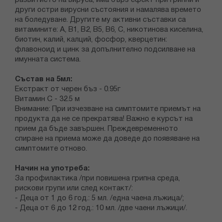
развитието на вируса; има бърз ефект при грипни и
други остри вирусни състояния и намалява времето
на боледуване. Другите му активни съставки са
витамините: А, В1, В2, В5, В6, С, никотинова киселина,
биотин, калий, калций, фосфор, кверцетин:
флавоноид и цинк за допълнително подсилване на
имунната система.
Състав на 5мл:
Екстракт от черен бъз - 0.95г
Витамин С - 32.5 м
Внимание: При изчезване на симптомите приемът на
продукта да не се прекратява! Важно е курсът на
прием да бъде завършен. Преждевременното
спиране на приема може да доведе до появяване на
симптомите отново.
Начин на употреба:
За профилактика /при повишена грипна среда,
рискови групи или след контакт/:
- Деца от 1 до 6 год.: 5 мл. /една чаена лъжица/;
- Деца от 6 до 12 год.: 10 мл. /две чаени лъжици/.