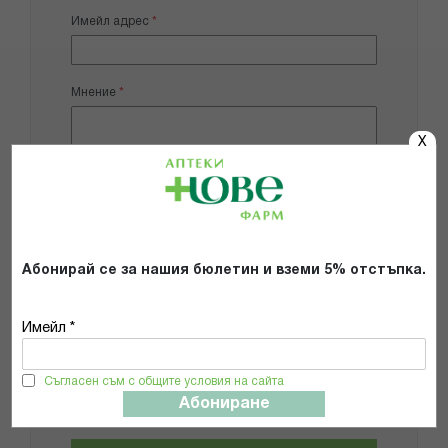
Имейл адрес
Мнение
X
Добави снимки
Абонирай се за нашия бюлетин и вземи 5% отстъпка.
Препоръчвам продукта
Имейл *
Прочетох и се съгласявам с
Общите условия и политиката за
Съгласен съм с общите условия на сайта
поверителност
*
Абониране