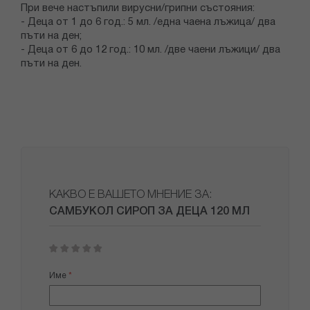
При вече настъпили вирусни/грипни състояния:
- Деца от 1 до 6 год.: 5 мл. /една чаена лъжица/ два
пъти на ден;
- Деца от 6 до 12 год.: 10 мл. /две чаени лъжици/ два
пъти на ден.
КАКВО Е ВАШЕТО МНЕНИЕ ЗА:
САМБУКОЛ СИРОП ЗА ДЕЦА 120 МЛ
1
2
3
4
5
star
stars
stars
stars
stars
Име