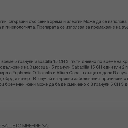
гии, свързани със сенна хрема и алергии.Може да се използва 
а и гинекологията. Препарата се използва за премахване на въ
 вземе 5 гранули Sabadilla 15 CH 3 пъти дневно по време на к
дължение на 3 месеца - 5 гранули Sabadilla 15 CH eдин или 2 
ра с Euphrasia Officinalis и Allium Cepa в същата доза.В слу
, обрд и вечер. В случай на чревни заболявания, причинени от
ри бременни жени може да бъде смекчено с 3 гранули 5 CH 3 д
Е ВАШЕТО МНЕНИЕ ЗА: