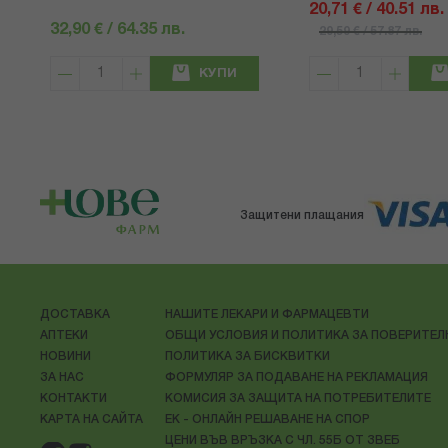
20,71 € / 40.51 лв.
32,90 € / 64.35 лв.
29,59 € / 57.87 лв.
КУПИ
Защитени плащания
ДОСТАВКА
НАШИТЕ ЛЕКАРИ И ФАРМАЦЕВТИ
АПТЕКИ
ОБЩИ УСЛОВИЯ И ПОЛИТИКА ЗА ПОВЕРИТЕ
НОВИНИ
ПОЛИТИКА ЗА БИСКВИТКИ
ЗА НАС
ФОРМУЛЯР ЗА ПОДАВАНЕ НА РЕКЛАМАЦИЯ
КОНТАКТИ
КОМИСИЯ ЗА ЗАЩИТА НА ПОТРЕБИТЕЛИТЕ
КАРТА НА САЙТА
ЕК - ОНЛАЙН РЕШАВАНЕ НА СПОР
ЦЕНИ ВЪВ ВРЪЗКА С ЧЛ. 55Б ОТ ЗВЕБ