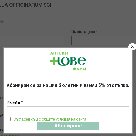
LLA OFFICINARUM 9CH
Имейл адрес
X
Абонирай се за нашия бюлетин и вземи 5% отстъпка.
 снимки
Имейл *
ъчвам продукта
Съгласен съм с общите условия на сайта
Абониране
х и се съгласявам с
Общите условия и политиката за