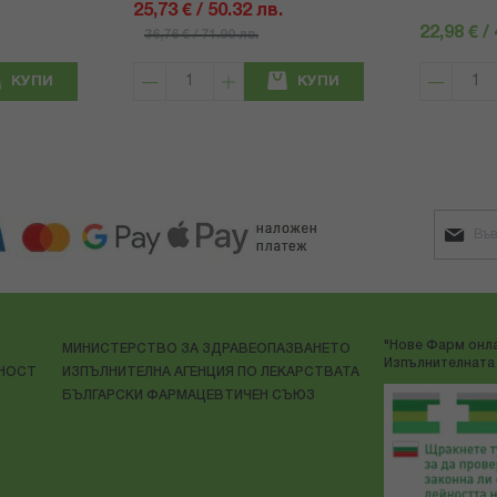
25,73 € / 50.32 лв.
22,98 € /
36,76 € / 71.90 лв.
КУПИ
КУПИ
"Нове Фарм онла
МИНИСТЕРСТВО ЗА ЗДРАВЕОПАЗВАНЕТО
Изпълнителната 
ЛНОСТ
ИЗПЪЛНИТЕЛНА АГЕНЦИЯ ПО ЛЕКАРСТВАТА
БЪЛГАРСКИ ФАРМАЦЕВТИЧЕН СЪЮЗ