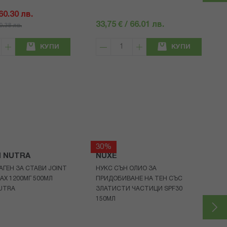
 60.30 лв.
33,75 € / 66.01 лв.
80.38 лв.
КУПИ
КУПИ
30%
H NUTRA
NUXE
АГЕН ЗА СТАВИ JOINT
НУКС СЪН ОЛИО ЗА
AX 1200МГ 500МЛ
ПРИДОБИВАНЕ НА ТЕН СЪС
UTRA
ЗЛАТИСТИ ЧАСТИЦИ SPF30
150МЛ