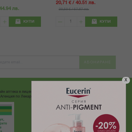
20,71 € / 40.51 лв.
 44.94 лв.
29,59 € / 57.87 лв.
КУПИ
КУПИ
АБОНИРАНЕ
X
йн аптека е лицензирана от
ДОСТАВЯМЕ С:
Агенция по Лекарствата"