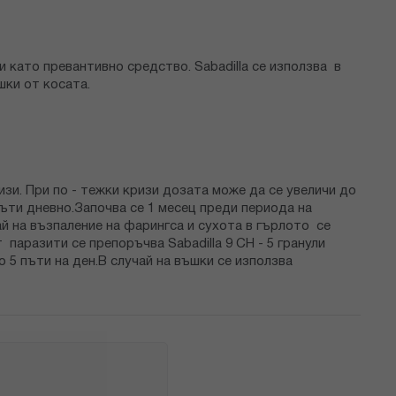
и като превантивно средство. Sabadilla се използва в
шки от косата.
ризи. При по - тежки кризи дозата може да се увеличи до
пъти дневно.Започва се 1 месец преди периода на
чай на възпаление на фарингса и сухота в гърлото се
 паразити се препоръчва Sabadilla 9 CH - 5 гранули
о 5 пъти на ден.В случай на въшки се използва