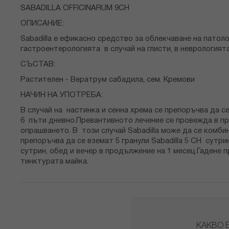
снимки
SABADILLA OFFICINARUM 9CH
ОПИСАНИЕ:
Sabadilla e ефикасно средство за облекчаване на патоло
гастроентерологията в случай на глисти, в неврологият
СЪСТАВ:
Растителен - Вератрум сабадила, сем. Кремови
НАЧИН НА УПОТРЕБА:
В случай на настинка и сенна хрема се препоръчва да се
6 пъти дневно.Превантивното лечение се провежда в про
опрашването. В този случай Sabadilla може да се комбини
препоръчва да се вземат 5 гранули Sabadilla 5 CH сутрин
сутрин, обед и вечер в продължение на 1 месец.Гадене п
тинктурата майка.
КАКВО 