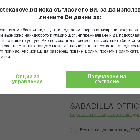
ptekanove.bg иска съгласието Ви, за да използ
личните Ви данни за:
ПОПИТАЙ Ф
използваме бисквитки, за да ти поднасяме персонализирани оферти, да
Търсене
м възможно най-доброто и гладко шопинг преживяване и да подобряв
оянно нашите услуги. Ако не искаш да приемеш опционалните бисквитк
КА
ГРИЖА ЗА МАЙКАТА И ДЕТЕТО
ХРАНИТЕЛНИ ДОБАВКИ
, това ще е жалко, защото може да повлияе на качеството на поднесен
ги при нас. Ако искаш да разбереш повече, молим, прочети
Политиката 
витки
.
SABADILLA OFFICINARUM 9CH
Опции за
Получаване на
управление
съгласие
Boiron
SABADILLA OFFI
Бъдете първият оценил този продук
Безплатна доставка за над 50.00 