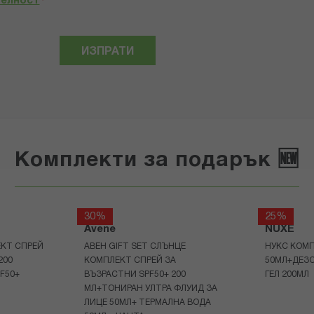
телност
*
ИЗПРАТИ
Комплекти за подарък 🆕
30%
25%
Avene
NUXE
КТ СПРЕЙ
АВЕН GIFT SET СЛЪНЦЕ
НУКС КОМП
200
КОМПЛЕКТ СПРЕЙ ЗА
50МЛ+ДЕЗ
F50+
ВЪЗРАСТНИ SPF50+ 200
ГЕЛ 200МЛ
МЛ+ТОНИРАН УЛТРА ФЛУИД ЗА
ЛИЦЕ 50МЛ+ ТЕРМАЛНА ВОДА