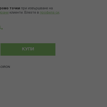
ромо точки
при извършване на
ирани
клиенти.
Влезте в
профила си
.
.
КУПИ
BOIRON