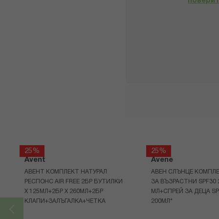
повери
25%
25%
Avent
Avene
АВЕНТ КОМПЛЕКТ НАТУРАЛ
АВЕН СЛЪНЦЕ КОМПЛЕ
РЕСПОНС AIR FREE 2БР БУТИЛКИ
ЗА ВЪЗРАСТНИ SPF30 
Х 125МЛ+2БР Х 260МЛ+2БР
МЛ+СПРЕЙ ЗА ДЕЦА SP
КЛАПИ+ЗАЛЪГАЛКА+ЧЕТКА
200МЛ*