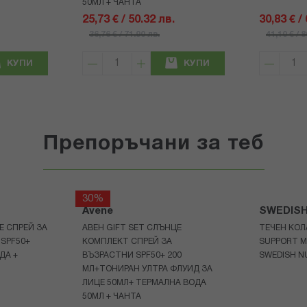
50МЛ + ЧАНТА
25,73 € / 50.32 лв.
30,83 € /
36,76 € / 71.90 лв.
41,10 € / 
КУПИ
КУПИ
Препоръчани за теб
30%
Avene
SWEDIS
Е СПРЕЙ ЗА
АВЕН GIFT SET СЛЪНЦЕ
ТЕЧЕН КОЛ
 SPF50+
КОМПЛЕКТ СПРЕЙ ЗА
SUPPORT M
ДА +
ВЪЗРАСТНИ SPF50+ 200
SWEDISH N
МЛ+ТОНИРАН УЛТРА ФЛУИД ЗА
ЛИЦЕ 50МЛ+ ТЕРМАЛНА ВОДА
50МЛ + ЧАНТА