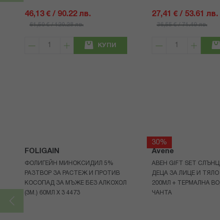
46,13 € / 90.22 лв.
27,41 € / 53.61 лв.
61,50 € / 120.28 лв.
36,55 € / 71.49 лв.
КУПИ
30%
FOLIGAIN
Avene
ФОЛИГЕЙН МИНОКСИДИЛ 5%
АВЕН GIFT SET СЛЪНЦ
РАЗТВОР ЗА РАСТЕЖ И ПРОТИВ
ДЕЦА ЗА ЛИЦЕ И ТЯЛО
КОСОПАД ЗА МЪЖЕ БЕЗ АЛКОХОЛ
200МЛ + ТЕРМАЛНА ВО
(3М.) 60МЛ X 3 4473
ЧАНТА